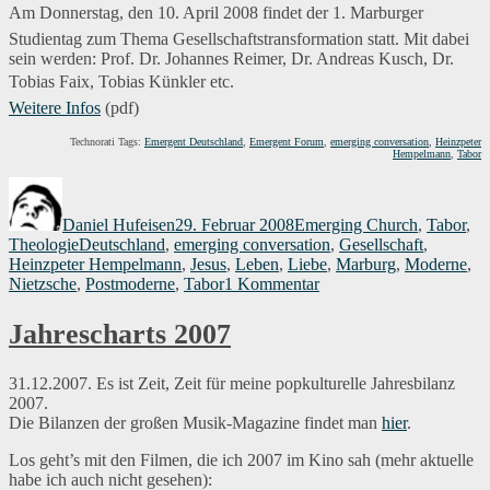
Am Donnerstag, den 10. April 2008 findet der 1. Marburger
Studientag zum Thema Gesellschaftstransformation statt. Mit dabei
sein werden: Prof. Dr. Johannes Reimer, Dr. Andreas Kusch, Dr.
Tobias Faix, Tobias Künkler etc.
Weitere Infos
(pdf)
Technorati Tags:
Emergent Deutschland
,
Emergent Forum
,
emerging conversation
,
Heinzpeter
Hempelmann
,
Tabor
Autor
Veröffentlicht
Kategorien
am
Daniel Hufeisen
29. Februar 2008
Emerging Church
,
Tabor
,
Schlagwörter
Theologie
Deutschland
,
emerging conversation
,
Gesellschaft
,
Heinzpeter Hempelmann
,
Jesus
,
Leben
,
Liebe
,
Marburg
,
Moderne
,
zu
Nietzsche
,
Postmoderne
,
Tabor
1 Kommentar
Tabor
Studientag
Jahrescharts 2007
und
Emergent
Forum
31.12.2007. Es ist Zeit, Zeit für meine popkulturelle Jahresbilanz
2007.
Die Bilanzen der großen Musik-Magazine findet man
hier
.
Los geht’s mit den Filmen, die ich 2007 im Kino sah (mehr aktuelle
habe ich auch nicht gesehen):