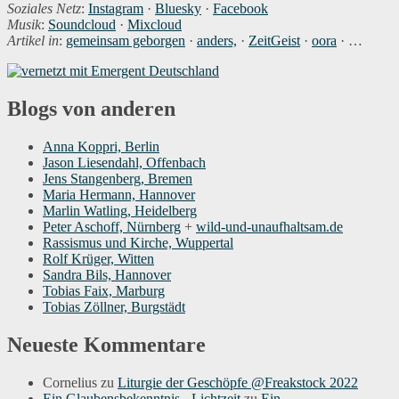
Soziales Netz
:
Instagram
·
Bluesky
·
Facebook
Musik
:
Soundcloud
·
Mixcloud
Artikel in
:
gemeinsam geborgen
·
anders,
·
ZeitGeist
·
oora
· …
Blogs von anderen
Anna Koppri, Berlin
Jason Liesendahl, Offenbach
Jens Stangenberg, Bremen
Maria Hermann, Hannover
Marlin Watling, Heidelberg
Peter Aschoff, Nürnberg
+
wild-und-unaufhaltsam.de
Rassismus und Kirche, Wuppertal
Rolf Krüger, Witten
Sandra Bils, Hannover
Tobias Faix, Marburg
Tobias Zöllner, Burgstädt
Neueste Kommentare
Cornelius
zu
Liturgie der Geschöpfe @Freakstock 2022
Ein Glaubensbekenntnis - Lichtzeit
zu
Ein