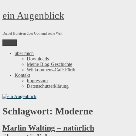
Zum
ein Augenblick
Inhalt
springen
Daniel Hufeisen über Gott und seine Welt
Menü
über mich
Downloads
Meine Blog-Geschichte
Willkommens-Café Fürth
Kontakt
Impressum
Datenschutzerklärung
Schlagwort:
Moderne
Marlin Walting – natürlich