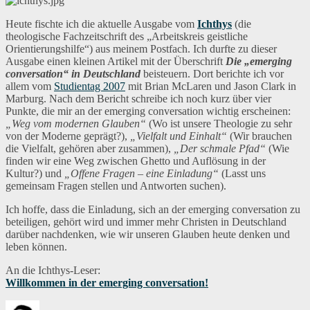
Heute fischte ich die aktuelle Ausgabe vom
Ichthys
(die
theologische Fachzeitschrift des „Arbeitskreis geistliche
Orientierungshilfe“) aus meinem Postfach. Ich durfte zu dieser
Ausgabe einen kleinen Artikel mit der Überschrift
Die „emerging
conversation“ in Deutschland
beisteuern. Dort berichte ich vor
allem vom
Studientag 2007
mit Brian McLaren und Jason Clark in
Marburg. Nach dem Bericht schreibe ich noch kurz über vier
Punkte, die mir an der emerging conversation wichtig erscheinen:
„Weg vom modernen Glauben“
(Wo ist unsere Theologie zu sehr
von der Moderne geprägt?),
„Vielfalt und Einhalt“
(Wir brauchen
die Vielfalt, gehören aber zusammen),
„Der schmale Pfad“
(Wie
finden wir eine Weg zwischen Ghetto und Auflösung in der
Kultur?) und
„Offene Fragen – eine Einladung“
(Lasst uns
gemeinsam Fragen stellen und Antworten suchen).
Ich hoffe, dass die Einladung, sich an der emerging conversation zu
beteiligen, gehört wird und immer mehr Christen in Deutschland
darüber nachdenken, wie wir unseren Glauben heute denken und
leben können.
An die Ichthys-Leser:
Willkommen in der emerging conversation!
Autor
Veröffentlicht
Kategorien
Sc