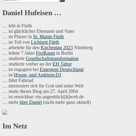
der
Suchen
nach:
L
Beiträge
wi
Daniel Hufeisen …
zä
… lebt in Fürth
… ist glücklicher Ehemann und Vater
… ist Pfarrer in
St. Martin Fürth
… ist Teil von
Lichtzeit Fürth
… arbeitete für den
Kirchentag 2023
Nürnberg
… leitete 7 Jahre
FreiRaum
in Berlin
… studierte
Gesellschaftstransformation
… studierte vorher an der
EH Tabor
… ist engagiert bei
Emergent Deutschland
… ist
House- und Ambient-DJ
… fährt Fahrrad
… interessiert sich für Gott und seine Welt
… starte dieses Blog am 27. April 2004
… ist erreichbar: ein.augenblick[ät]web.de
… mehr
über Daniel
(nicht mehr ganz aktuell)
Im Netz