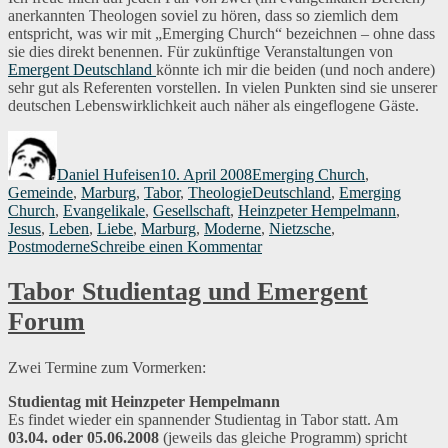
anerkannten Theologen soviel zu hören, dass so ziemlich dem
entspricht, was wir mit „Emerging Church“ bezeichnen – ohne dass
sie dies direkt benennen. Für zukünftige Veranstaltungen von
Emergent Deutschland
könnte ich mir die beiden (und noch andere)
sehr gut als Referenten vorstellen. In vielen Punkten sind sie unserer
deutschen Lebenswirklichkeit auch näher als eingeflogene Gäste.
Autor
Veröffentlicht
Kategorien
am
Daniel Hufeisen
10. April 2008
Emerging Church
,
Schlagwörter
Gemeinde
,
Marburg
,
Tabor
,
Theologie
Deutschland
,
Emerging
Church
,
Evangelikale
,
Gesellschaft
,
Heinzpeter Hempelmann
,
Jesus
,
Leben
,
Liebe
,
Marburg
,
Moderne
,
Nietzsche
,
zu
Postmoderne
Schreibe einen Kommentar
Nach
zwei
Tabor Studientag und Emergent
Studientagen
Forum
Zwei Termine zum Vormerken:
Studientag mit Heinzpeter Hempelmann
Es findet wieder ein spannender Studientag in Tabor statt. Am
03.04. oder 05.06.2008
(jeweils das gleiche Programm) spricht