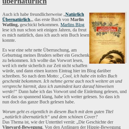
übernatürlich
Auch ich habe freundlicherweise „
Natürlich
Übernatürlich
„, das erste Buch von
Marlin
Watling,
geschickt bekommen.
Marlins Blog
lese ich nun schon seit einigen Jahren, da freut
es mich natürlich, dass ich auch sein Buch lesen
konnte.
Es war eine sehr nette Überraschung, am
Geburtstag meines Bruders selber ein Geschenk
zu bekommen. Ich wollte das Vorwort lesen,
weil ich mehr sicherlich zur Zeit nicht schaffen
würde, und dann einen kurzen Eintrag hier im Blog darüber
schreiben. So nach dem Motto:
„Cool, ich habe ein tolles Buch
geschenkt bekommen. Ich nehme gerne auch noch weitere an und
verspreche hiermit, dass ich zumindest kurz darauf hinweisen
werde!“
Dann habe ich das Vorwort und die Einleitung gelesen, und
weil das so spannend klang, habe ich weiter gelesen. So dass ich
nun doch das ganze Buch gelesen habe.
Worum geht es eigentlich in diesem Buch mit dem guten Titel
„natürlich übernatürlich“ und dem schönen Cover?
Das Thema ist, wie der Untertitel verrät: „Die Geschichte der
Vineyard-Bewegung
. Von den Anfängen der Hippie-Bewegung