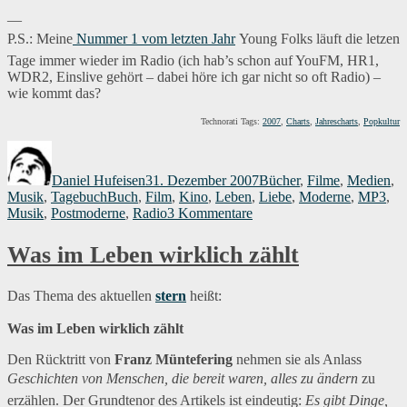
—
P.S.: Meine
Nummer 1 vom letzten Jahr
Young Folks läuft die letzen
Tage immer wieder im Radio (ich hab’s schon auf YouFM, HR1,
WDR2, Einslive gehört – dabei höre ich gar nicht so oft Radio) –
wie kommt das?
Technorati Tags:
2007
,
Charts
,
Jahrescharts
,
Popkultur
Autor
Veröffentlicht
Kategorien
am
Daniel Hufeisen
31. Dezember 2007
Bücher
,
Filme
,
Medien
,
Schlagwörter
Musik
,
Tagebuch
Buch
,
Film
,
Kino
,
Leben
,
Liebe
,
Moderne
,
MP3
,
zu
Musik
,
Postmoderne
,
Radio
3 Kommentare
Jahrescharts
2007
Was im Leben wirklich zählt
Das Thema des aktuellen
stern
heißt:
Was im Leben wirklich zählt
Den Rücktritt von
Franz Müntefering
nehmen sie als Anlass
Geschichten von Menschen, die bereit waren, alles zu ändern
 zu
erzählen. Der Grundtenor des Artikels ist eindeutig:
Es gibt Dinge,