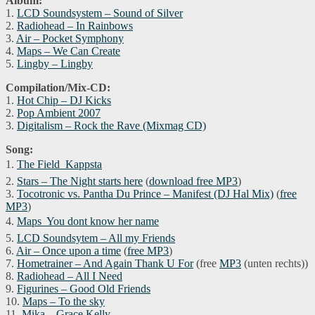
Album:
1.
LCD Soundsystem – Sound of Silver
2.
Radiohead – In Rainbows
3.
Air – Pocket Symphony
4.
Maps – We Can Create
5.
Lingby – Lingby
Compilation/Mix-CD:
1.
Hot Chip – DJ Kicks
2.
Pop Ambient 2007
3.
Digitalism – Rock the Rave (Mixmag CD)
Song:
1.
The Field  Kappsta
2.
Stars – The Night starts here
(
download free MP3
)
3.
Tocotronic vs. Pantha Du Prince – Manifest (DJ Hal Mix)
(
free
MP3
)
4.
Maps  You dont know her name
5.
LCD Soundsytem – All my Friends
6.
Air – Once upon a time
(
free MP3
)
7.
Hometrainer – And Again Thank U For
(free
MP3
(unten rechts))
8.
Radiohead – All I Need
9.
Figurines – Good Old Friends
10.
Maps – To the sky
11.
Mika – Grace Kelly