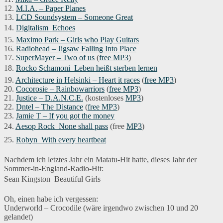
12.
M.I.A. – Paper Planes
13.
LCD Soundsystem – Someone Great
14.
Digitalism  Echoes
15.
Maximo Park – Girls who Play Guitars
16.
Radiohead – Jigsaw Falling Into Place
17.
SuperMayer – Two of us
(
free MP3
)
18.
Rocko Schamoni  Leben heißt sterben lernen
19.
Architecture in Helsinki – Heart it races
(
free MP3
)
20.
Cocorosie – Rainbowarriors
(
free MP3
)
21.
Justice – D.A.N.C.E.
(kostenloses
MP3
)
22.
Dntel – The Distance
(
free MP3
)
23.
Jamie T – If you got the money
24.
Aesop Rock  None shall pass
(free
MP3
)
25.
Robyn  With every heartbeat
Nachdem ich letztes Jahr ein Matatu-Hit hatte, dieses Jahr der
Sommer-in-England-Radio-Hit:
Sean Kingston  Beautiful Girls
Oh, einen habe ich vergessen:
Underworld – Crocodile (wäre irgendwo zwischen 10 und 20
gelandet)