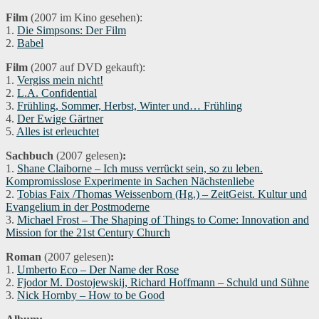
Film
(2007 im Kino gesehen):
1.
Die Simpsons: Der Film
2.
Babel
Film
(2007 auf DVD gekauft):
1.
Vergiss mein nicht!
2.
L.A. Confidential
3.
Frühling, Sommer, Herbst, Winter und… Frühling
4.
Der Ewige Gärtner
5.
Alles ist erleuchtet
Sachbuch
(2007 gelesen)
:
1.
Shane Claiborne – Ich muss verrückt sein, so zu leben.
Kompromisslose Experimente in Sachen Nächstenliebe
2.
Tobias Faix /Thomas Weissenborn (Hg.) – ZeitGeist. Kultur und
Evangelium in der Postmoderne
3.
Michael Frost – The Shaping of Things to Come: Innovation and
Mission for the 21st Century Church
Roman
(2007 gelesen)
:
1.
Umberto Eco – Der Name der Rose
2.
Fjodor M. Dostojewskij, Richard Hoffmann – Schuld und Sühne
3.
Nick Hornby – How to be Good