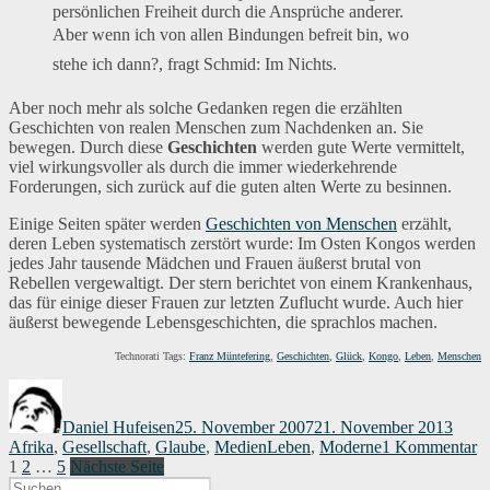
persönlichen Freiheit durch die Ansprüche anderer.
Aber wenn ich von allen Bindungen befreit bin, wo
stehe ich dann?, fragt Schmid: Im Nichts.
Aber noch mehr als solche Gedanken regen die erzählten
Geschichten von realen Menschen zum Nachdenken an. Sie
bewegen. Durch diese
Geschichten
werden gute Werte vermittelt,
viel wirkungsvoller als durch die immer wiederkehrende
Forderungen, sich zurück auf die guten alten Werte zu besinnen.
Einige Seiten später werden
Geschichten von Menschen
erzählt,
deren Leben systematisch zerstört wurde: Im Osten Kongos werden
jedes Jahr tausende Mädchen und Frauen äußerst brutal von
Rebellen vergewaltigt. Der stern berichtet von einem Krankenhaus,
das für einige dieser Frauen zur letzten Zuflucht wurde. Auch hier
äußerst bewegende Lebensgeschichten, die sprachlos machen.
Technorati Tags:
Franz Müntefering
,
Geschichten
,
Glück
,
Kongo
,
Leben
,
Menschen
Autor
Veröffentlicht
Kateg
am
Daniel Hufeisen
25. November 2007
21. November 2013
Schlagwörter
z
Afrika
,
Gesellschaft
,
Glaube
,
Medien
Leben
,
Moderne
1 Kommentar
Seitennummerierung
Seite
Seite
Seite
W
1
2
…
5
Nächste Seite
Suchen
i