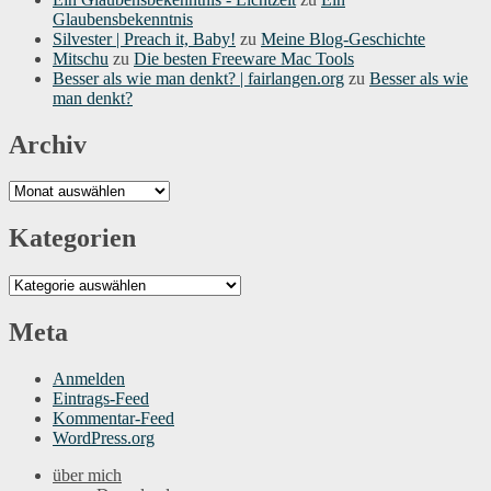
Glaubensbekenntnis
Silvester | Preach it, Baby!
zu
Meine Blog-Geschichte
Mitschu
zu
Die besten Freeware Mac Tools
Besser als wie man denkt? | fairlangen.org
zu
Besser als wie
man denkt?
Archiv
Archiv
Kategorien
Kategorien
Meta
Anmelden
Eintrags-Feed
Kommentar-Feed
WordPress.org
über mich