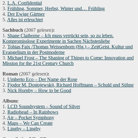
2.
L.A. Confidential
3.
Frühling, Sommer, Herbst, Winter und… Frühling
4.
Der Ewige Gärtner
5.
Alles ist erleuchtet
Sachbuch
(2007 gelesen)
:
1.
Shane Claiborne – Ich muss verrückt sein, so zu leben.
Kompromisslose Experimente in Sachen Nächstenliebe
2.
Tobias Faix /Thomas Weissenborn (Hg.) – ZeitGeist. Kultur und
Evangelium in der Postmoderne
3.
Michael Frost – The Shaping of Things to Come: Innovation and
Mission for the 21st Century Church
Roman
(2007 gelesen)
:
1.
Umberto Eco – Der Name der Rose
2.
Fjodor M. Dostojewskij, Richard Hoffmann – Schuld und Sühne
3.
Nick Hornby – How to be Good
Album:
1.
LCD Soundsystem – Sound of Silver
2.
Radiohead – In Rainbows
3.
Air – Pocket Symphony
4.
Maps – We Can Create
5.
Lingby – Lingby