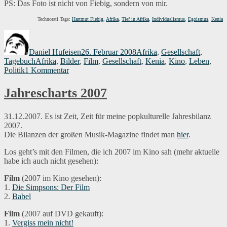
PS: Das Foto ist nicht von Fiebig, sondern von mir.
Technorati Tags:
Hartmut Fiebig
,
Afrika
,
Tief in Afrika
,
Individualismus
,
Egoismus
,
Kenia
Autor
Veröffentlicht
Kategorien
am
Daniel Hufeisen
26. Februar 2008
Afrika
,
Gesellschaft
,
Schlagwörter
Tagebuch
Afrika
,
Bilder
,
Film
,
Gesellschaft
,
Kenia
,
Kino
,
Leben
,
zu
Politik
1 Kommentar
Tief
in
Jahrescharts 2007
Afrika
31.12.2007. Es ist Zeit, Zeit für meine popkulturelle Jahresbilanz
2007.
Die Bilanzen der großen Musik-Magazine findet man
hier
.
Los geht’s mit den Filmen, die ich 2007 im Kino sah (mehr aktuelle
habe ich auch nicht gesehen):
Film
(2007 im Kino gesehen):
1.
Die Simpsons: Der Film
2.
Babel
Film
(2007 auf DVD gekauft):
1.
Vergiss mein nicht!