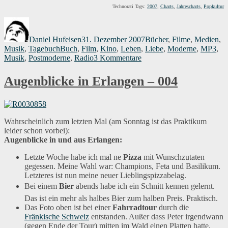
Technorati Tags:
2007
,
Charts
,
Jahrescharts
,
Popkultur
Autor
Veröffentlicht
Kategorien
am
Daniel Hufeisen
31. Dezember 2007
Bücher
,
Filme
,
Medien
,
Schlagwörter
Musik
,
Tagebuch
Buch
,
Film
,
Kino
,
Leben
,
Liebe
,
Moderne
,
MP3
,
zu
Musik
,
Postmoderne
,
Radio
3 Kommentare
Jahrescharts
2007
Augenblicke in Erlangen – 004
Wahrscheinlich zum letzten Mal (am Sonntag ist das Praktikum
leider schon vorbei):
Augenblicke in und aus Erlangen:
Letzte Woche habe ich mal ne
Pizza
mit Wunschzutaten
gegessen. Meine Wahl war: Champions, Feta und Basilikum.
Letzteres ist nun meine neuer Lieblingspizzabelag.
Bei einem
Bier
abends habe ich ein Schnitt kennen gelernt.
Das ist ein mehr als halbes Bier zum halben Preis. Praktisch.
Das Foto oben ist bei einer
Fahrradtour
durch die
Fränkische Schweiz
entstanden. Außer dass Peter irgendwann
(gegen Ende der Tour) mitten im Wald einen Platten hatte,