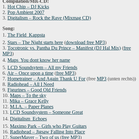
Compilation/Mix-CD:
1.
Hot Chip – DJ Kicks
2.
Pop Ambient 2007
3.
Digitalism – Rock the Rave (Mixmag CD)
Song:
1.
The Field  Kappsta
2.
Stars – The Night starts here
(
download free MP3
)
3.
Tocotronic vs. Pantha Du Prince – Manifest (DJ Hal Mix)
(
free
MP3
)
4.
Maps  You dont know her name
5.
LCD Soundsytem – All my Friends
6.
Air – Once upon a time
(
free MP3
)
7.
Hometrainer – And Again Thank U For
(free
MP3
(unten rechts))
8.
Radiohead – All I Need
9.
Figurines – Good Old Friends
10.
Maps – To the sky
11.
Mika – Grace Kelly
12.
M.I.A. – Paper Planes
13.
LCD Soundsystem – Someone Great
14.
Digitalism  Echoes
15.
Maximo Park – Girls who Play Guitars
16.
Radiohead – Jigsaw Falling Into Place
17.
SuperMayer – Two of us
(
free MP3
)