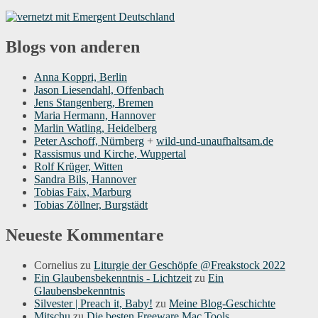
Blogs von anderen
Anna Koppri, Berlin
Jason Liesendahl, Offenbach
Jens Stangenberg, Bremen
Maria Hermann, Hannover
Marlin Watling, Heidelberg
Peter Aschoff, Nürnberg
+
wild-und-unaufhaltsam.de
Rassismus und Kirche, Wuppertal
Rolf Krüger, Witten
Sandra Bils, Hannover
Tobias Faix, Marburg
Tobias Zöllner, Burgstädt
Neueste Kommentare
Cornelius
zu
Liturgie der Geschöpfe @Freakstock 2022
Ein Glaubensbekenntnis - Lichtzeit
zu
Ein
Glaubensbekenntnis
Silvester | Preach it, Baby!
zu
Meine Blog-Geschichte
Mitschu
zu
Die besten Freeware Mac Tools