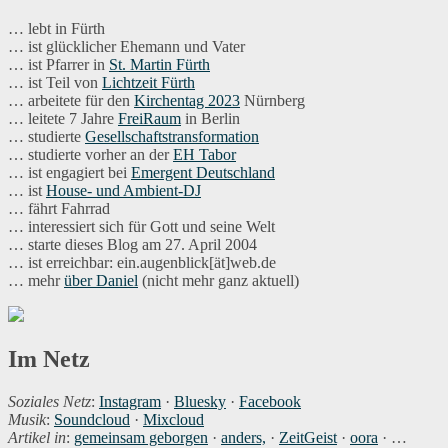
schauen
… lebt in Fürth
… ist glücklicher Ehemann und Vater
… ist Pfarrer in
St. Martin Fürth
… ist Teil von
Lichtzeit Fürth
… arbeitete für den
Kirchentag 2023
Nürnberg
… leitete 7 Jahre
FreiRaum
in Berlin
… studierte
Gesellschaftstransformation
… studierte vorher an der
EH Tabor
… ist engagiert bei
Emergent Deutschland
… ist
House- und Ambient-DJ
… fährt Fahrrad
… interessiert sich für Gott und seine Welt
… starte dieses Blog am 27. April 2004
… ist erreichbar: ein.augenblick[ät]web.de
… mehr
über Daniel
(nicht mehr ganz aktuell)
Im Netz
Soziales Netz
:
Instagram
·
Bluesky
·
Facebook
Musik
:
Soundcloud
·
Mixcloud
Artikel in
:
gemeinsam geborgen
·
anders,
·
ZeitGeist
·
oora
· …