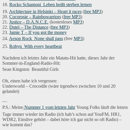
18.
Rocko Schamoni  Leben heißt sterben lernen
19.
Architecture in Helsinki – Heart it races
(
free MP3
)
20.
Cocorosie – Rainbowarriors
(
free MP3
)
21.
Justice – D.A.N.C.E.
(kostenloses
MP3
)
22.
Dntel – The Distance
(
free MP3
)
23.
Jamie T – If you got the money
24.
Aesop Rock  None shall pass
(free
MP3
)
25.
Robyn  With every heartbeat
Nachdem ich letztes Jahr ein Matatu-Hit hatte, dieses Jahr der
Sommer-in-England-Radio-Hit:
Sean Kingston  Beautiful Girls
Oh, einen habe ich vergessen:
Underworld – Crocodile (wäre irgendwo zwischen 10 und 20
gelandet)
—
P.S.: Meine
Nummer 1 vom letzten Jahr
Young Folks läuft die letzen
Tage immer wieder im Radio (ich hab’s schon auf YouFM, HR1,
WDR2, Einslive gehört – dabei höre ich gar nicht so oft Radio) –
wie kommt das?