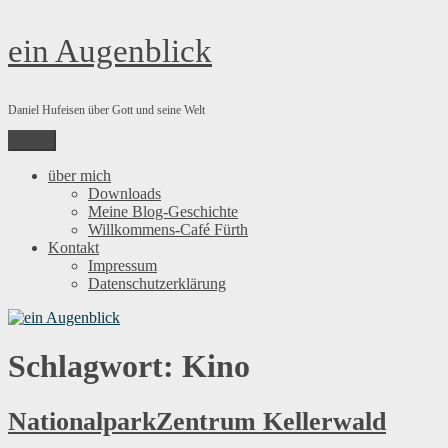
Zum
ein Augenblick
Inhalt
springen
Daniel Hufeisen über Gott und seine Welt
Menü
über mich
Downloads
Meine Blog-Geschichte
Willkommens-Café Fürth
Kontakt
Impressum
Datenschutzerklärung
Schlagwort:
Kino
NationalparkZentrum Kellerwald