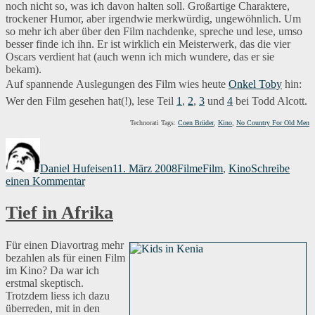
noch nicht so, was ich davon halten soll. Großartige Charaktere,
trockener Humor, aber irgendwie merkwürdig, ungewöhnlich. Um
so mehr ich aber über den Film nachdenke, spreche und lese, umso
besser finde ich ihn. Er ist wirklich ein Meisterwerk, das die vier
Oscars verdient hat (auch wenn ich mich wundere, das er sie
bekam).
Auf spannende Auslegungen des Film wies heute
Onkel Toby
hin:
Wer den Film gesehen hat(!), lese Teil
1
,
2
,
3
und
4
bei Todd Alcott.
Technorati Tags:
Coen Brüder
,
Kino
,
No Country For Old Men
Autor
Veröffentlicht
Kategorien
Schlagwörter
am
Daniel Hufeisen
11. März 2008
Filme
Film
,
Kino
Schreibe
zu
einen Kommentar
No
Country
Tief in Afrika
for
Old
Men
Für einen Diavortrag mehr
bezahlen als für einen Film
im Kino? Da war ich
erstmal skeptisch.
Trotzdem liess ich dazu
überreden, mit in den