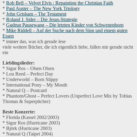
*
Rob Bell – Velvet Elvis : Repainting the Christian Faith
*
Paul Auster – The New York Triology
*
John Grisham – The Testament
*
Roland J. Sider – Die Jesus-Strategie
*
Gudrun Pausewang – Die letzten Kinder von Schwenenborn
*
Mike Riddell – Auf der Suche nach dem Sinn und einem guten
Essen
* immer das, was ich gerade lese
viele weitere Bücher, die ich eigentlich liebe, fallen mir gerade nicht
ein
Lieblingslieder:
* Sigur Ros – Olsen Olsen
* Lou Reed – Perfect Day
* Underworld – Born Slippy
* International Pony – My Mouth
* Natural Q – Postcard
* Phantom/Ghost – Perfect Lovers (Unperfect Love Mix by Tobias
Thomas & Superpitcher)
Beste Konzerte:
* Florida (Kassel 2002/2003)
* Sigur Ros (Hurricane 2003)
* Björk (Hurricane 2003)
* Natural Q (Taipei 2004)