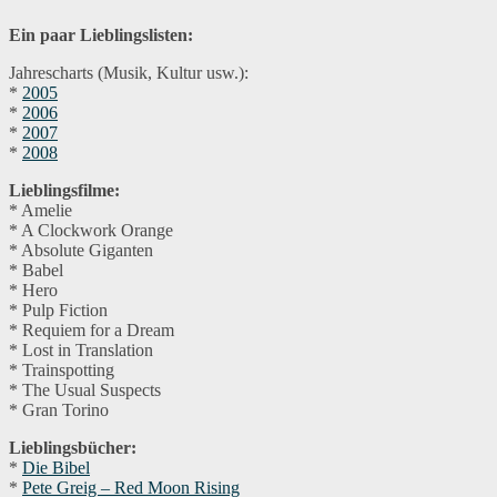
Ein paar Lieblingslisten:
Jahrescharts (Musik, Kultur usw.):
*
2005
*
2006
*
2007
*
2008
Lieblingsfilme:
* Amelie
* A Clockwork Orange
* Absolute Giganten
* Babel
* Hero
* Pulp Fiction
* Requiem for a Dream
* Lost in Translation
* Trainspotting
* The Usual Suspects
* Gran Torino
Lieblingsbücher:
*
Die Bibel
*
Pete Greig – Red Moon Rising