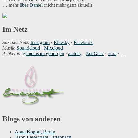
… mehr
über Daniel
(nicht mehr ganz aktuell)
Im Netz
Soziales Netz
:
Instagram
·
Bluesky
·
Facebook
Musik
:
Soundcloud
·
Mixcloud
Artikel in
:
gemeinsam geborgen
·
anders,
·
ZeitGeist
·
oora
· …
Blogs von anderen
Anna Koppri, Berlin
Jason Liesendahl, Offenbach