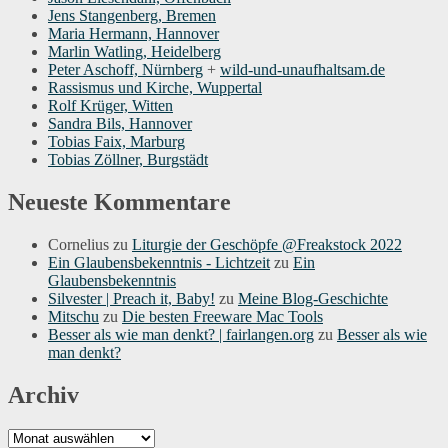
Jens Stangenberg, Bremen
Maria Hermann, Hannover
Marlin Watling, Heidelberg
Peter Aschoff, Nürnberg
+
wild-und-unaufhaltsam.de
Rassismus und Kirche, Wuppertal
Rolf Krüger, Witten
Sandra Bils, Hannover
Tobias Faix, Marburg
Tobias Zöllner, Burgstädt
Neueste Kommentare
Cornelius
zu
Liturgie der Geschöpfe @Freakstock 2022
Ein Glaubensbekenntnis - Lichtzeit
zu
Ein
Glaubensbekenntnis
Silvester | Preach it, Baby!
zu
Meine Blog-Geschichte
Mitschu
zu
Die besten Freeware Mac Tools
Besser als wie man denkt? | fairlangen.org
zu
Besser als wie
man denkt?
Archiv
Archiv