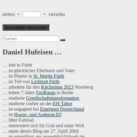
sieben
+
=
vierzehn
Suchen
Suchen
nach:
Daniel Hufeisen …
… lebt in Fürth
… ist glücklicher Ehemann und Vater
… ist Pfarrer in
St. Martin Fürth
… ist Teil von
Lichtzeit Fürth
… arbeitete für den
Kirchentag 2023
Nürnberg
… leitete 7 Jahre
FreiRaum
in Berlin
… studierte
Gesellschaftstransformation
… studierte vorher an der
EH Tabor
… ist engagiert bei
Emergent Deutschland
… ist
House- und Ambient-DJ
… fährt Fahrrad
… interessiert sich für Gott und seine Welt
… starte dieses Blog am 27. April 2004
… ist erreichbar: ein.augenblick[ät]web.de