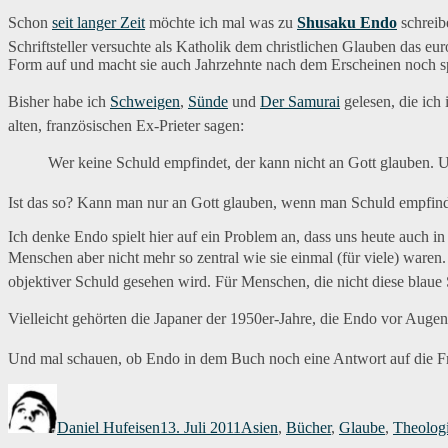
Schon
seit langer Zeit
möchte ich mal was zu
Shusaku Endo
schreib
Schriftsteller versuchte als Katholik dem christlichen Glauben das 
Form auf und macht sie auch Jahrzehnte nach dem Erscheinen noch 
Bisher habe ich
Schweigen
,
Sünde
und
Der Samurai
gelesen, die ich
alten, französischen Ex-Prieter sagen:
Wer keine Schuld empfindet, der kann nicht an Gott glauben. U
Ist das so? Kann man nur an Gott glauben, wenn man Schuld empfin
Ich denke Endo spielt hier auf ein Problem an, dass uns heute auch i
Menschen aber nicht mehr so zentral wie sie einmal (für viele) waren
objektiver Schuld gesehen wird. Für Menschen, die nicht diese blaue
Vielleicht gehörten die Japaner der 1950er-Jahre, die Endo vor Augen hat
Und mal schauen, ob Endo in dem Buch noch eine Antwort auf die Fra
Autor
Veröffentlicht
Kategorien
am
Daniel Hufeisen
13. Juli 2011
Asien
,
Bücher
,
Glaube
,
Theolog