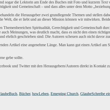
und sogar die Lektorin am Ende des Buches mit Foto und kurzem Text vor
chtigkeit und Gemeinschaft – und dass alles unter dem Motto „beziehun
e, behandeln die Herausgeber zwei grundlegende Themen und stellen dabe
e Welt, die er liebt und an dieser Mission können wir mitwirken. Beide
Themenbereichen Spiritualität, Gerechtigkeit und Gemeinschaft durch
e auch Meinungen, was deutlich macht, dass es nicht den einen richti
ch und ehrlich geschrieben sind: Die Autoren scheuen auch nicht davor z
nden Artikel eine angenehme Länge. Man kann gut einen Artikel am Stück
ne gebe sollte.
acebook und Twitter mit den Herausgebern/Autoren direkt in Kontakt z
Schlagwörter
laube
Buch
,
Bücher
,
bzwLeben
,
Emerging Church
,
Glaube
Schreibe e