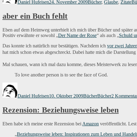
Daniel Hufeisen
24. November 2009
Bücher
,
Glaube
,
Zitate
Bü
aber ein Buch fehlt
Eben auf dem Heimweg unterhielt ich mich über Bücher und später auc
Positiv erwähnte er sowohl „
Der Name der Rose
“ als auch „
Schuld u
Das konnte ich natürlich nur bestätigen. Nachdem ich
vor zwei Jahre
hat mich schon etwas abgeschreckt. Dabei hatte mich die Darstellu
Mal schauen, wann ich mal dazu komme, dieses Meisterwerk zu lesen.
To love another person is to see the face of God.
Autor
Veröffentlicht
Kategorien
Schlagwörter
am
Daniel Hufeisen
10. Oktober 2009
Bücher
Bücher
2 Kommenta
Rezension: Beziehungsweise leben
Eben habe ich meine erste Rezension bei
Amazon
veröffentlicht. Lest 
„
Beziehungsweise leben: Inspirationen zum Leben und Handel