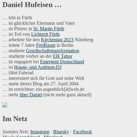
Beiträge
Daniel Hufeisen …
… lebt in Fürth
… ist glücklicher Ehemann und Vater
… ist Pfarrer in
St. Martin Fürth
… ist Teil von
Lichtzeit Fürth
… arbeitete für den
Kirchentag 2023
Nürnberg
… leitete 7 Jahre
FreiRaum
in Berlin
… studierte
Gesellschaftstransformation
… studierte vorher an der
EH Tabor
… ist engagiert bei
Emergent Deutschland
… ist
House- und Ambient-DJ
… fährt Fahrrad
… interessiert sich für Gott und seine Welt
… starte dieses Blog am 27. April 2004
… ist erreichbar: ein.augenblick[ät]web.de
… mehr
über Daniel
(nicht mehr ganz aktuell)
Im Netz
Soziales Netz
:
Instagram
·
Bluesky
·
Facebook