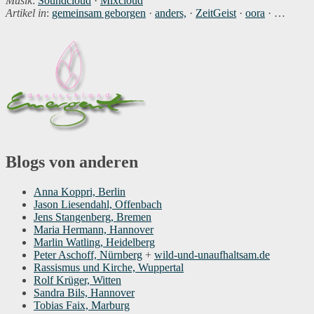
Musik
:
Soundcloud
·
Mixcloud
Artikel in
:
gemeinsam geborgen
·
anders,
·
ZeitGeist
·
oora
· …
Blogs von anderen
Anna Koppri, Berlin
Jason Liesendahl, Offenbach
Jens Stangenberg, Bremen
Maria Hermann, Hannover
Marlin Watling, Heidelberg
Peter Aschoff, Nürnberg
+
wild-und-unaufhaltsam.de
Rassismus und Kirche, Wuppertal
Rolf Krüger, Witten
Sandra Bils, Hannover
Tobias Faix, Marburg