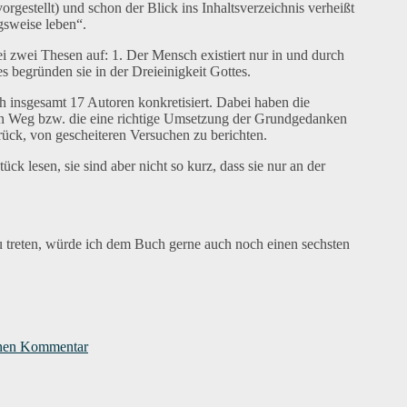
gestellt) und schon der Blick ins Inhaltsverzeichnis verheißt
gsweise leben“.
i zwei Thesen auf: 1. Der Mensch existiert nur in und durch
s begründen sie in der Dreieinigkeit Gottes.
 insgesamt 17 Autoren konkretisiert. Dabei haben die
gen Weg bzw. die eine richtige Umsetzung der Grundgedanken
urück, von gescheiteren Versuchen zu berichten.
 lesen, sie sind aber nicht so kurz, dass sie nur an der
u treten, würde ich dem Buch gerne auch noch einen sechsten
zu
Rezension:
inen Kommentar
Beziehungsweise
leben