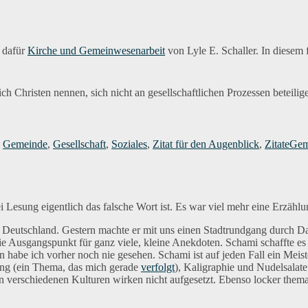
Kontextua
dafür 
Kirche und Gemeinwesenarbeit
 von Lyle E. Schaller. In diesem
sich Christen nennen, sich nicht an gesellschaftlichen Prozessen beteilige
ien
Schl
,
Gemeinde
,
Gesellschaft
,
Soziales
,
Zitat für den Augenblick
,
Zitate
Gem
i Lesung eigentlich das falsche Wort ist. Es war viel mehr eine Erzählu
 Deutschland. Gestern machte er mit uns einen Stadtrundgang durch D
ie Ausgangspunkt für ganz viele, kleine Anekdoten. Schami schaffte e
be ich vorher noch nie gesehen. Schami ist auf jeden Fall ein Meist
ung (ein Thema, das mich gerade
verfolgt
), Kaligraphie und Nudelsalate
erschiedenen Kulturen wirken nicht aufgesetzt. Ebenso locker thematis