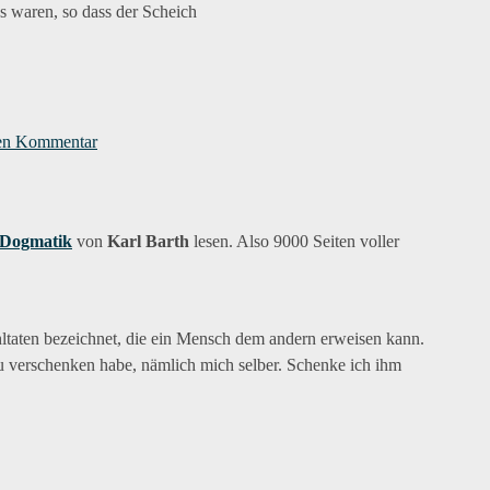
s waren, so dass der Scheich
zu
ein
nen Kommentar
Augenblick
im
Advent
#15
 Dogmatik
von
Karl Barth
lesen. Also 9000 Seiten voller
ohltaten bezeichnet, die ein Mensch dem andern erweisen kann.
u verschenken habe, nämlich mich selber. Schenke ich ihm