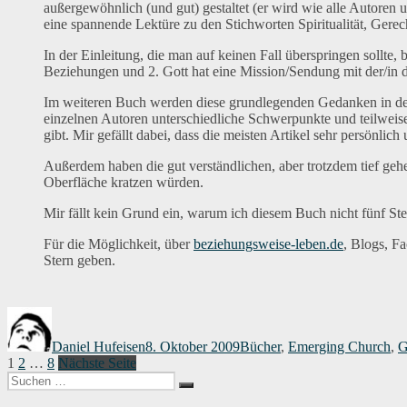
außergewöhnlich (und gut) gestaltet (er wird wie alle Autoren 
eine spannende Lektüre zu den Stichworten Spiritualität, Gere
In der Einleitung, die man auf keinen Fall überspringen sollt
Beziehungen und 2. Gott hat eine Mission/Sendung mit der/in di
Im weiteren Buch werden diese grundlegenden Gedanken in den 
einzelnen Autoren unterschiedliche Schwerpunkte und teilweis
gibt. Mir gefällt dabei, dass die meisten Artikel sehr persönli
Außerdem haben die gut verständlichen, aber trotzdem tief gehe
Oberfläche kratzen würden.
Mir fällt kein Grund ein, warum ich diesem Buch nicht fünf Ster
Für die Möglichkeit, über
beziehungsweise-leben.de
, Blogs, F
Stern geben.
Autor
Veröffentlicht
Kategorien
am
Daniel Hufeisen
8. Oktober 2009
Bücher
,
Emerging Church
,
G
Seitennummerierung
Seite
Seite
Seite
1
2
…
8
Nächste Seite
Suchen
der
Suchen
nach: