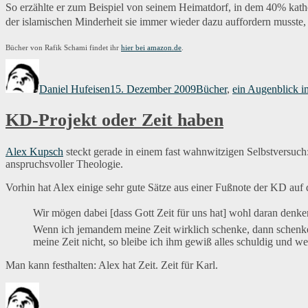
So erzählte er zum Beispiel von seinem Heimatdorf, in dem 40% katho
der islamischen Minderheit sie immer wieder dazu auffordern musste, s
Bücher von Rafik Schami findet ihr
hier bei amazon.de
.
Autor
Veröffentlicht
Kategorien
am
Daniel Hufeisen
15. Dezember 2009
Bücher
,
ein Augenblick 
KD-Projekt oder Zeit haben
Alex Kupsch
steckt gerade in einem fast wahnwitzigen Selbstversu
anspruchsvoller Theologie.
Vorhin hat Alex einige sehr gute Sätze aus einer Fußnote der KD au
Wir mögen dabei [dass Gott Zeit für uns hat] wohl daran denken
Wenn ich jemandem meine Zeit wirklich schenke, dann schenke 
meine Zeit nicht, so bleibe ich ihm gewiß alles schuldig und w
Man kann festhalten: Alex hat Zeit. Zeit für Karl.
Autor
Veröffentlicht
Kategorien
Sc
am