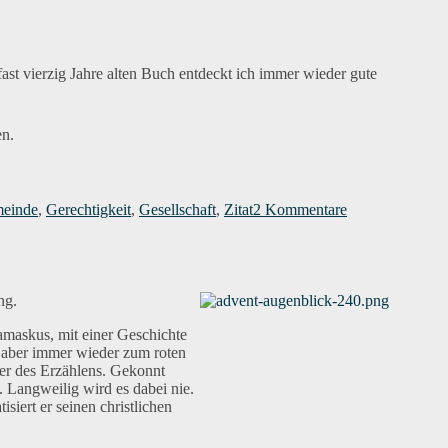
lisierung
 fast vierzig Jahre alten Buch entdeckt ich immer wieder gute
n.
agwörter
zu
Zitat
einde
,
Gerechtigkeit
,
Gesellschaft
,
Zitat
2 Kommentare
für
den
Augenblick
044
ng.
amaskus, mit einer Geschichte
s aber immer wieder zum roten
er des Erzählens. Gekonnt
. Langweilig wird es dabei nie.
iert er seinen christlichen