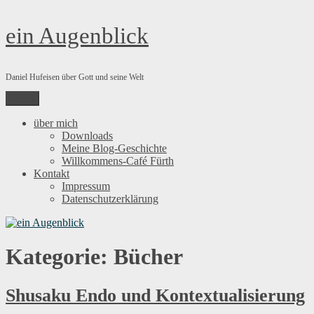
Zum
ein Augenblick
Inhalt
springen
Daniel Hufeisen über Gott und seine Welt
Menü
über mich
Downloads
Meine Blog-Geschichte
Willkommens-Café Fürth
Kontakt
Impressum
Datenschutzerklärung
Kategorie:
Bücher
Shusaku Endo und Kontextualisierung