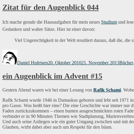
Zitat für den Augenblick 044
Ich mache gerade die Hausaufgaben für mein neues
Studium
und lese 
Gedanken und wahre Sätze. Hier ist einer davon:
Viel Ungerechtigkeit in der Welt resultiert daraus, daß die, die 
Autor
Veröffentlicht
Kategor
am
Daniel Hufeisen
20. Oktober 2010
21. November 2013
Bücher
ein Augenblick im Advent #15
Gestern Abend waren wir bei einer Lesung von
Rafik Schami
. Wobe
Rafik Schami wurde 1946 in Damaskus geboren und lebt seit 1971 in
pro Gasse. Was heißt hier eine? Die eine Geschichte war immer nur d
Faden zurückzukommen – einen bunten ausgeschmückten roten Faden ha
verbindet er in 90 Minuten Themen wie Stadtplanung, Marienverehr
Und auch seine Anliegen wie ein guter Umgang zwischen und mit den v
Glauben, wirbt dabei aber auch um Respekt für den Islam.