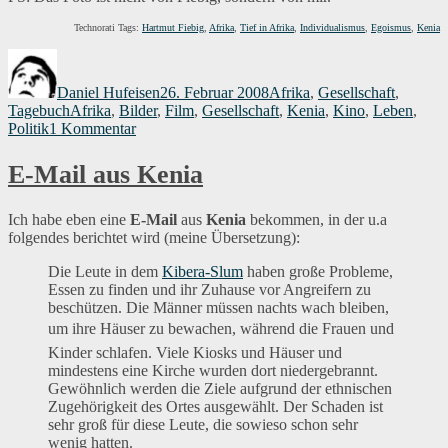
Technorati Tags:
Hartmut Fiebig
,
Afrika
,
Tief in Afrika
,
Individualismus
,
Egoismus
,
Kenia
Autor
Veröffentlicht
Kategorien
am
Daniel Hufeisen
26. Februar 2008
Afrika
,
Gesellschaft
,
Schlagwörter
Tagebuch
Afrika
,
Bilder
,
Film
,
Gesellschaft
,
Kenia
,
Kino
,
Leben
,
zu
Politik
1 Kommentar
Tief
in
E-Mail aus Kenia
Afrika
Ich habe eben eine
E-Mail
aus
Kenia
bekommen, in der u.a
folgendes berichtet wird (meine Übersetzung):
Die Leute in dem
Kibera-Slum
haben große Probleme,
Essen zu finden und ihr Zuhause vor Angreifern zu
beschützen. Die Männer müssen nachts wach bleiben,
um ihre Häuser zu bewachen, während die Frauen und
Kinder schlafen. Viele Kiosks und Häuser und
mindestens eine Kirche wurden dort niedergebrannt.
Gewöhnlich werden die Ziele aufgrund der ethnischen
Zugehörigkeit des Ortes ausgewählt. Der Schaden ist
sehr groß für diese Leute, die sowieso schon sehr
wenig hatten.