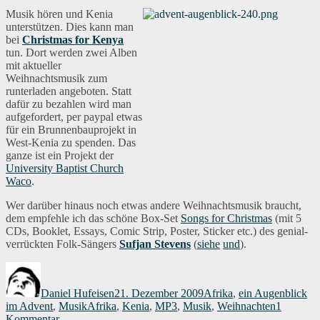
Musik hören und Kenia
unterstützen. Dies kann man
bei
Christmas for Kenya
tun. Dort werden zwei Alben
mit aktueller
Weihnachtsmusik zum
runterladen angeboten. Statt
dafür zu bezahlen wird man
aufgefordert, per paypal etwas
für ein Brunnenbauprojekt in
West-Kenia zu spenden. Das
ganze ist ein Projekt der
University Baptist Church
Waco
.
Wer darüber hinaus noch etwas andere Weihnachtsmusik braucht,
dem empfehle ich das schöne Box-Set
Songs for Christmas
(mit 5
CDs, Booklet, Essays, Comic Strip, Poster, Sticker etc.) des genial-
verrückten Folk-Sängers
Sufjan Stevens
(
siehe
und
).
Autor
Veröffentlicht
Kategorien
am
Daniel Hufeisen
21. Dezember 2009
Afrika
,
ein Augenblick
Schlagwörter
im Advent
,
Musik
Afrika
,
Kenia
,
MP3
,
Musik
,
Weihnachten
1
zu
Kommentar