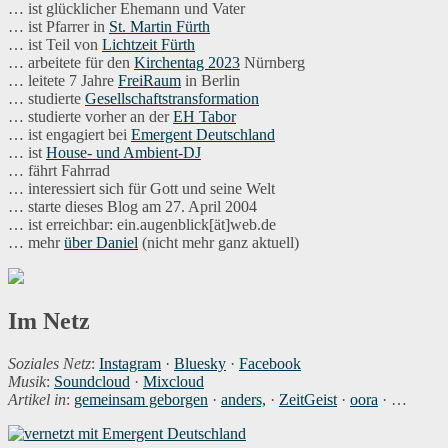
… ist glücklicher Ehemann und Vater
… ist Pfarrer in
St. Martin Fürth
… ist Teil von
Lichtzeit Fürth
… arbeitete für den
Kirchentag 2023
Nürnberg
… leitete 7 Jahre
FreiRaum
in Berlin
… studierte
Gesellschaftstransformation
… studierte vorher an der
EH Tabor
… ist engagiert bei
Emergent Deutschland
… ist
House- und Ambient-DJ
… fährt Fahrrad
… interessiert sich für Gott und seine Welt
… starte dieses Blog am 27. April 2004
… ist erreichbar: ein.augenblick[ät]web.de
… mehr
über Daniel
(nicht mehr ganz aktuell)
Im Netz
Soziales Netz
:
Instagram
·
Bluesky
·
Facebook
Musik
:
Soundcloud
·
Mixcloud
Artikel in
:
gemeinsam geborgen
·
anders,
·
ZeitGeist
·
oora
· …