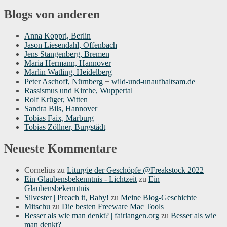
Blogs von anderen
Anna Koppri, Berlin
Jason Liesendahl, Offenbach
Jens Stangenberg, Bremen
Maria Hermann, Hannover
Marlin Watling, Heidelberg
Peter Aschoff, Nürnberg
+
wild-und-unaufhaltsam.de
Rassismus und Kirche, Wuppertal
Rolf Krüger, Witten
Sandra Bils, Hannover
Tobias Faix, Marburg
Tobias Zöllner, Burgstädt
Neueste Kommentare
Cornelius
zu
Liturgie der Geschöpfe @Freakstock 2022
Ein Glaubensbekenntnis - Lichtzeit
zu
Ein
Glaubensbekenntnis
Silvester | Preach it, Baby!
zu
Meine Blog-Geschichte
Mitschu
zu
Die besten Freeware Mac Tools
Besser als wie man denkt? | fairlangen.org
zu
Besser als wie
man denkt?