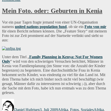
ein
Augenblick
Mein Foto. oder: Geburten in Kenia
im
Advent
#21
Vor ein paar Tagen fragte jemand von einer UN-Organisation
namens
united nations population fund
, ob sie ein
Foto von mir
für einen Bericht nehmen können. Die „Feature Story“ mit meinem
Foto ist zur Zeit prominent auf der Startseite verlinkt und sieht so
aus:
Unter dem Titel „
Family Planning in Kenya: Not For Women
Only
“ wird von den schwierigen Versuchen berichtet, Männer in
Kenia von Familienplanung (im Sinne von: die Anzahl der Kinder
begrenzen) zu begeistern. Eine durchschnittliche Frau in Kenia
bekommt sechs Kinder, was eindeutig zu viel für das Land ist. Mit
dem Thema habe ich mich bisher noch nicht viel beschäftigt (wie
gesagt, Männer dafür zu interessieren ist schwierig ;-)), aber durch
die Sache mit dem Foto, habe ich nun erstmals was zu dem Thema
gelesen.
Autor
Veröffentlicht
Kategorien
Schlagwört
am
Daniel Hufeisen
3. Juli 2009
Afrika
,
Fotos
,
Soziales
Afrika
,