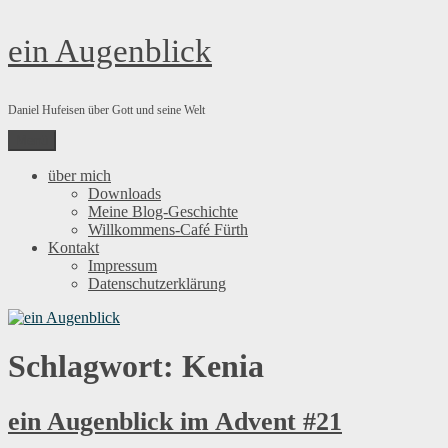
Zum
ein Augenblick
Inhalt
springen
Daniel Hufeisen über Gott und seine Welt
Menü
über mich
Downloads
Meine Blog-Geschichte
Willkommens-Café Fürth
Kontakt
Impressum
Datenschutzerklärung
Schlagwort:
Kenia
ein Augenblick im Advent #21