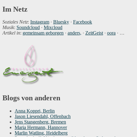
Im Netz
Soziales Netz
:
Instagram
·
Bluesky
·
Facebook
Musik
:
Soundcloud
·
Mixcloud
Artikel in
:
gemeinsam geborgen
·
anders,
·
ZeitGeist
·
oora
· …
Blogs von anderen
Anna Koppri, Berlin
Jason Liesendahl, Offenbach
Jens Stangenberg, Bremen
Maria Hermann, Hannover
Marlin Watling, Heidelberg