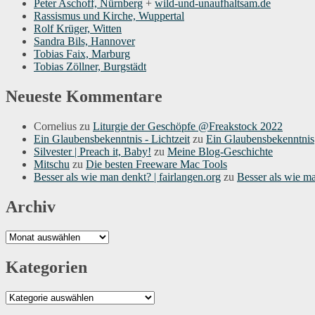
Peter Aschoff, Nürnberg
+
wild-und-unaufhaltsam.de
Rassismus und Kirche, Wuppertal
Rolf Krüger, Witten
Sandra Bils, Hannover
Tobias Faix, Marburg
Tobias Zöllner, Burgstädt
Neueste Kommentare
Cornelius
zu
Liturgie der Geschöpfe @Freakstock 2022
Ein Glaubensbekenntnis - Lichtzeit
zu
Ein Glaubensbekenntnis
Silvester | Preach it, Baby!
zu
Meine Blog-Geschichte
Mitschu
zu
Die besten Freeware Mac Tools
Besser als wie man denkt? | fairlangen.org
zu
Besser als wie m
Archiv
Archiv
Kategorien
Kategorien