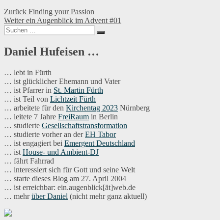
Beitragsnavigation
Vorheriger
Zurück
Finding your Passion
Nächster
Beitrag:
Weiter
ein Augenblick im Advent #01
Suchen
Beitrag:
Suchen
nach:
Daniel Hufeisen …
… lebt in Fürth
… ist glücklicher Ehemann und Vater
… ist Pfarrer in
St. Martin Fürth
… ist Teil von
Lichtzeit Fürth
… arbeitete für den
Kirchentag 2023
Nürnberg
… leitete 7 Jahre
FreiRaum
in Berlin
… studierte
Gesellschaftstransformation
… studierte vorher an der
EH Tabor
… ist engagiert bei
Emergent Deutschland
… ist
House- und Ambient-DJ
… fährt Fahrrad
… interessiert sich für Gott und seine Welt
… starte dieses Blog am 27. April 2004
… ist erreichbar: ein.augenblick[ät]web.de
… mehr
über Daniel
(nicht mehr ganz aktuell)