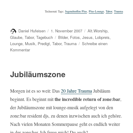
Technorati Tags:
Jugendtreffen Plus
,
Plus-Lounge
,
Tabor
,
Trauma
Autor
Veröffentlicht
Kategorien
Daniel Hufeisen
1. November 2007
Alt.Worship
,
am
Schlagwörter
Glaube
,
Tabor
,
Tagebuch
Bilder
,
Fotos
,
Jesus
,
Lobpreis
,
Lounge
,
Musik
,
Predigt
,
Tabor
,
Trauma
Schreibe einen
zu
Kommentar
Jugendtreffen
Plus
2007
Jubiläumszone
Rückblick
Morgen ist es so weit: Das
20 Jahre Trauma
Jubiläum
the incredible return of zone:bar
beginnt. Es beginnt mit 
,
der Jubiläumszone mit lounge-musik aufgelegt von den
zone:bar resident djs, zu denen inzwischen auch ich gehöre.
Nach vielen Monaten Sommerpause geht es endlich weiter
in der zone:bar. Ich freue mich! Du auch?