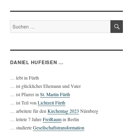
der
HSTE
SEIT
Beiträge
E
SU
Suchen
nach:
DANIEL HUFEISEN …
… lebt in Fürth
… ist glücklicher Ehemann und Vater
… ist Pfarrer in
St. Martin Fürth
… ist Teil von
Lichtzeit Fürth
… arbeitete für den
Kirchentag 2023
Nürnberg
… leitete 7 Jahre
FreiRaum
in Berlin
… studierte
Gesellschaftstransformation