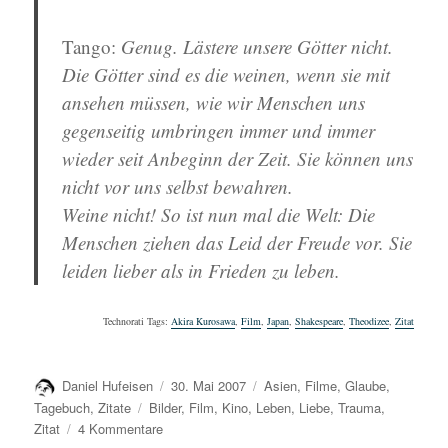
Tango:
Genug. Lästere unsere Götter nicht.
Die Götter sind es die weinen, wenn sie mit
ansehen müssen, wie wir Menschen uns
gegenseitig umbringen immer und immer
wieder seit Anbeginn der Zeit. Sie können uns
nicht vor uns selbst bewahren.
Weine nicht! So ist nun mal die Welt: Die
Menschen ziehen das Leid der Freude vor. Sie
leiden lieber als in Frieden zu leben.
Technorati Tags:
Akira Kurosawa
,
Film
,
Japan
,
Shakespeare
,
Theodizee
,
Zitat
Autor
Veröffentlicht
Kategorien
Daniel Hufeisen
30. Mai 2007
Asien
,
Filme
,
Glaube
,
am
Schlagwörter
Tagebuch
,
Zitate
Bilder
,
Film
,
Kino
,
Leben
,
Liebe
,
Trauma
,
zu
Zitat
4 Kommentare