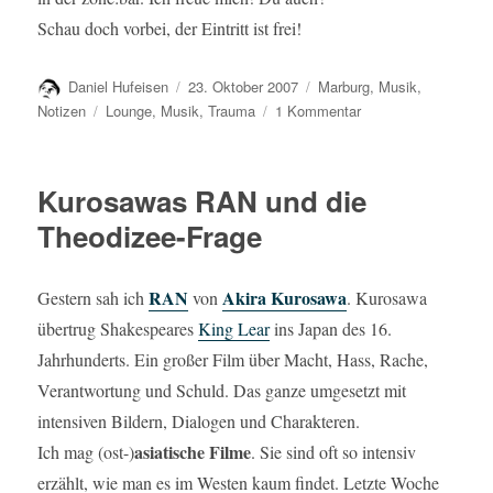
Schau doch vorbei, der Eintritt ist frei!
Autor
Veröffentlicht
Kategorien
Daniel Hufeisen
23. Oktober 2007
Marburg
,
Musik
,
am
Schlagwörter
zu
Notizen
Lounge
,
Musik
,
Trauma
1 Kommentar
Jubiläumszone
Kurosawas RAN und die
Theodizee-Frage
RAN
Akira Kurosawa
Gestern sah ich
von
. Kurosawa
übertrug Shakespeares
King Lear
ins Japan des 16.
Jahrhunderts. Ein großer Film über Macht, Hass, Rache,
Verantwortung und Schuld. Das ganze umgesetzt mit
intensiven Bildern, Dialogen und Charakteren.
asiatische Filme
Ich mag (ost-)
. Sie sind oft so intensiv
erzählt, wie man es im Westen kaum findet. Letzte Woche