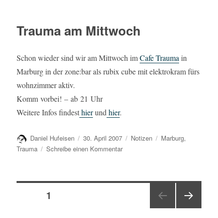
Kurosawas
RAN
und
Trauma am Mittwoch
die
Theodizee-
Frage
Schon wieder sind wir am Mittwoch im
Cafe Trauma
in
Marburg in der zone:bar als rubix cube mit elektrokram fürs
wohnzimmer aktiv.
Komm vorbei! – ab 21 Uhr
Weitere Infos findest
hier
und
hier
.
Autor
Veröffentlicht
Kategorien
Schlagwörter
Daniel Hufeisen
30. April 2007
Notizen
Marburg
,
am
zu
Trauma
Schreibe einen Kommentar
Trauma
am
Mittwoch
Seitennummerierung
SEITE
1
NÄC