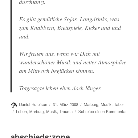
durchtanzt.
Es gibt gemütliche Sofas, Longdrinks, was
zum Knabbern, Brettspiele, Kicker und und
und.
Wir freuen uns, wenn wir Dich mit
wunderschöner Musik und netter Atmosphäre
am Mittwoch beglücken können.
Totgesagte leben eben doch länger.
Autor
Veröffentlicht
Kategorien
Daniel Hufeisen
31. März 2008
Marburg
,
Musik
,
Tabor
am
Schlagwörter
zu
Leben
,
Marburg
,
Musik
,
Trauma
Schreibe einen Kommentar
doch
noch
mal:
abschieds:zone
zone:b