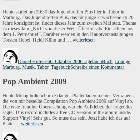
Heute startet um 20:30 das Jugendtreffen Plus hier in Tabor in
Marburg. Das Jugendtreffen Plus, das für junge Erwachsene ab 20
Jahre konzipiert ist, findet dieses Jahr zum zweiten Mal statt. Thema
ist dieses Jahr „Nicht von dieser Welt. Überirdische Einsichten aus
dem 1. Petrusbrief“. Darüber werden in den Hauptveranstaltungen
„Jugendtreffen
Torsten Hebel, Heidi Kühn und …
weiterlesen
Plus:
Autor
Veröffentlicht
Kategorien
Schlagwörter
Nicht
am
von
Daniel Hufeisen
6. Oktober 2006
Tagebuch
Buch
,
Lounge
,
dieser
zu
Marburg
,
Musik
,
Tabor
,
Tagebuch
Schreibe einen Kommentar
Welt“
Jugendt
Plus:
Pop Ambient 2009
Nicht
von
dieser
Heute Mittag holte ich im Erlanger Plattenladen meines Vertrauens
Welt
die von mir bestellte Compilation Pop Ambient 2009 auf Vinyl ab.
Die erste freudige Überraschung war ein Aufkleber, der folgendes
sagte: This record includes a free CD version of the album inside.
Support Vinyl! Sehr gut. So muss das sein. Jetzt habe ich das auf
„Pop
Platte …
weiterlesen
Ambient
Autor
Veröffentlicht
Kategorien
Schlagwört
2009“
am