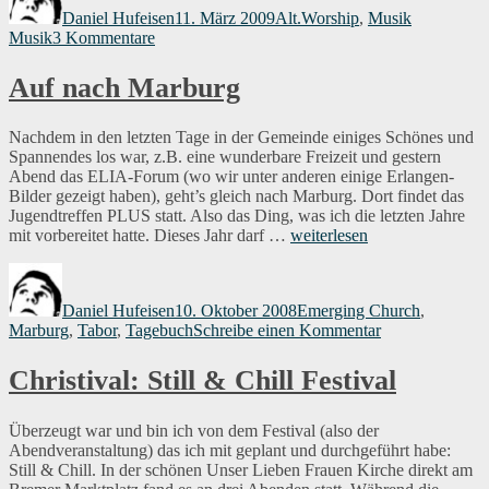
Daniel Hufeisen
11. März 2009
Alt.Worship
,
Musik
zu
Musik
3 Kommentare
Pop
Ambient
Auf nach Marburg
2009
Nachdem in den letzten Tage in der Gemeinde einiges Schönes und
Spannendes los war, z.B. eine wunderbare Freizeit und gestern
Abend das ELIA-Forum (wo wir unter anderen einige Erlangen-
Bilder gezeigt haben), geht’s gleich nach Marburg. Dort findet das
Jugendtreffen PLUS statt. Also das Ding, was ich die letzten Jahre
„Auf
mit vorbereitet hatte. Dieses Jahr darf …
weiterlesen
nach
Autor
Veröffentlicht
Kategorien
Marburg“
am
Daniel Hufeisen
10. Oktober 2008
Emerging Church
,
zu
Marburg
,
Tabor
,
Tagebuch
Schreibe einen Kommentar
Auf
nach
Christival: Still & Chill Festival
Marburg
Überzeugt war und bin ich von dem Festival (also der
Abendveranstaltung) das ich mit geplant und durchgeführt habe:
Still & Chill. In der schönen Unser Lieben Frauen Kirche direkt am