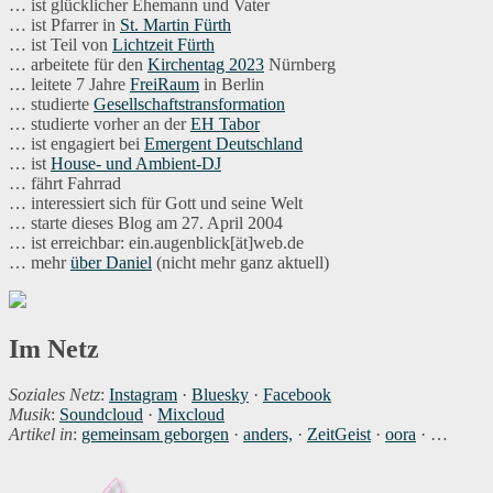
… ist glücklicher Ehemann und Vater
… ist Pfarrer in
St. Martin Fürth
… ist Teil von
Lichtzeit Fürth
… arbeitete für den
Kirchentag 2023
Nürnberg
… leitete 7 Jahre
FreiRaum
in Berlin
… studierte
Gesellschaftstransformation
… studierte vorher an der
EH Tabor
… ist engagiert bei
Emergent Deutschland
… ist
House- und Ambient-DJ
… fährt Fahrrad
… interessiert sich für Gott und seine Welt
… starte dieses Blog am 27. April 2004
… ist erreichbar: ein.augenblick[ät]web.de
… mehr
über Daniel
(nicht mehr ganz aktuell)
Im Netz
Soziales Netz
:
Instagram
·
Bluesky
·
Facebook
Musik
:
Soundcloud
·
Mixcloud
Artikel in
:
gemeinsam geborgen
·
anders,
·
ZeitGeist
·
oora
· …