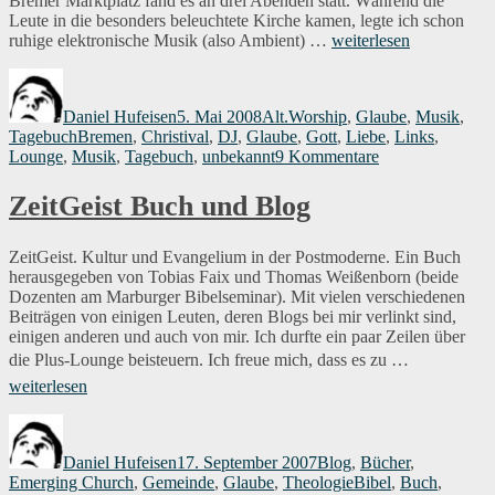
Bremer Marktplatz fand es an drei Abenden statt. Während die
Leute in die besonders beleuchtete Kirche kamen, legte ich schon
„Christival:
ruhige elektronische Musik (also Ambient) …
weiterlesen
Still
Autor
Veröffentlicht
Kategorien
&
am
Chill
Daniel Hufeisen
5. Mai 2008
Alt.Worship
,
Glaube
,
Musik
,
Festival“
Schlagwörter
Tagebuch
Bremen
,
Christival
,
DJ
,
Glaube
,
Gott
,
Liebe
,
Links
,
zu
Lounge
,
Musik
,
Tagebuch
,
unbekannt
9 Kommentare
Christival:
Still
ZeitGeist Buch und Blog
&
Chill
Festival
ZeitGeist. Kultur und Evangelium in der Postmoderne. Ein Buch
herausgegeben von Tobias Faix und Thomas Weißenborn (beide
Dozenten am Marburger Bibelseminar). Mit vielen verschiedenen
Beiträgen von einigen Leuten, deren Blogs bei mir verlinkt sind,
einigen anderen und auch von mir. Ich durfte ein paar Zeilen über
„ZeitGeist
die Plus-Lounge beisteuern. Ich freue mich, dass es zu …
Buch
weiterlesen
und
Blog“
Autor
Veröffentlicht
Kategorien
am
Daniel Hufeisen
17. September 2007
Blog
,
Bücher
,
Schlagwörter
Emerging Church
,
Gemeinde
,
Glaube
,
Theologie
Bibel
,
Buch
,