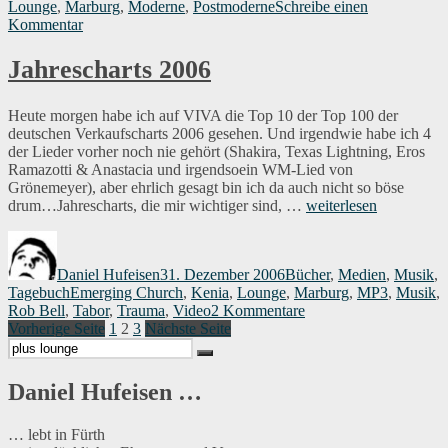
Lounge
,
Marburg
,
Moderne
,
Postmoderne
Schreibe einen
zu
Kommentar
ZeitGeist
Buch
Jahrescharts 2006
und
Blog
Heute morgen habe ich auf VIVA die Top 10 der Top 100 der
deutschen Verkaufscharts 2006 gesehen. Und irgendwie habe ich 4
der Lieder vorher noch nie gehört (Shakira, Texas Lightning, Eros
Ramazotti & Anastacia und irgendsoein WM-Lied von
Grönemeyer), aber ehrlich gesagt bin ich da auch nicht so böse
„Jahrescharts
drum…Jahrescharts, die mir wichtiger sind, …
weiterlesen
2006“
Autor
Veröffentlicht
Kategorien
am
Daniel Hufeisen
31. Dezember 2006
Bücher
,
Medien
,
Musik
,
Schlagwörter
Tagebuch
Emerging Church
,
Kenia
,
Lounge
,
Marburg
,
MP3
,
Musik
,
zu
Rob Bell
,
Tabor
,
Trauma
,
Video
2 Kommentare
Seitennummerierung
Seite
Seite
Seite
Jahrescharts
Vorherige Seite
1
2
3
Nächste Seite
Suchen
2006
der
Suchen
nach:
Beiträge
Daniel Hufeisen …
… lebt in Fürth