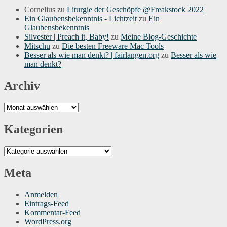
Cornelius
zu
Liturgie der Geschöpfe @Freakstock 2022
Ein Glaubensbekenntnis - Lichtzeit
zu
Ein
Glaubensbekenntnis
Silvester | Preach it, Baby!
zu
Meine Blog-Geschichte
Mitschu
zu
Die besten Freeware Mac Tools
Besser als wie man denkt? | fairlangen.org
zu
Besser als wie
man denkt?
Archiv
Archiv
Kategorien
Kategorien
Meta
Anmelden
Eintrags-Feed
Kommentar-Feed
WordPress.org