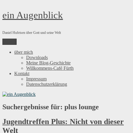
Zum
ein Augenblick
Inhalt
springen
Daniel Hufeisen über Gott und seine Welt
Menü
über mich
Downloads
Meine Blog-Geschichte
Willkommens-Café Fürth
Kontakt
Impressum
Datenschutzerklärung
Suchergebnisse für:
plus lounge
Jugendtreffen Plus: Nicht von dieser
Welt