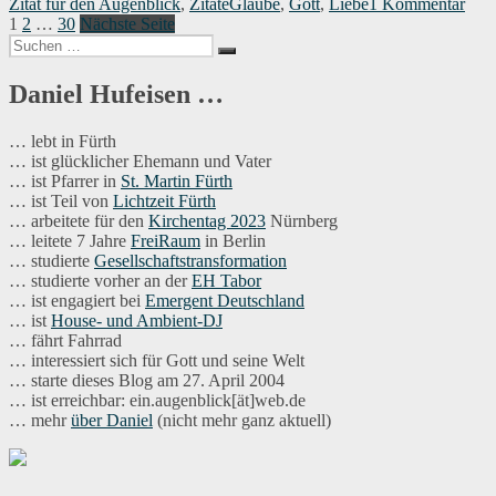
Schlagwörter
zu
Zitat für den Augenblick
,
Zitate
Glaube
,
Gott
,
Liebe
1 Kommentar
Seitennummerierung
Seite
Seite
Seite
Zitat
1
2
…
30
Nächste Seite
Suchen
für
der
Suchen
nach:
den
Beiträge
Aug
Daniel Hufeisen …
039
… lebt in Fürth
… ist glücklicher Ehemann und Vater
… ist Pfarrer in
St. Martin Fürth
… ist Teil von
Lichtzeit Fürth
… arbeitete für den
Kirchentag 2023
Nürnberg
… leitete 7 Jahre
FreiRaum
in Berlin
… studierte
Gesellschaftstransformation
… studierte vorher an der
EH Tabor
… ist engagiert bei
Emergent Deutschland
… ist
House- und Ambient-DJ
… fährt Fahrrad
… interessiert sich für Gott und seine Welt
… starte dieses Blog am 27. April 2004
… ist erreichbar: ein.augenblick[ät]web.de
… mehr
über Daniel
(nicht mehr ganz aktuell)