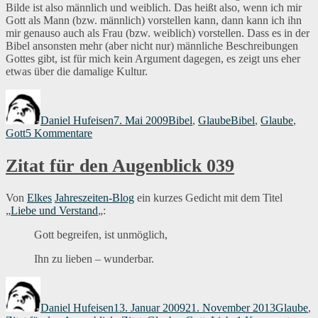
Bilde ist also männlich und weiblich. Das heißt also, wenn ich mir
Gott als Mann (bzw. männlich) vorstellen kann, dann kann ich ihn
mir genauso auch als Frau (bzw. weiblich) vorstellen. Dass es in der
Bibel ansonsten mehr (aber nicht nur) männliche Beschreibungen
Gottes gibt, ist für mich kein Argument dagegen, es zeigt uns eher
etwas über die damalige Kultur.
Autor
Veröffentlicht
Kategorien
Schlagwörter
am
Daniel Hufeisen
7. Mai 2009
Bibel
,
Glaube
Bibel
,
Glaube
,
zu
Gott
5 Kommentare
Ist
Gott
Zitat für den Augenblick 039
eine
Frau?
Von
Elkes
Jahreszeiten-Blog
ein kurzes Gedicht mit dem Titel
„
Liebe und Verstand
„:
Gott begreifen, ist unmöglich,
Ihn zu lieben – wunderbar.
Autor
Veröffentlicht
Kategori
am
Daniel Hufeisen
13. Januar 2009
21. November 2013
Glaube
,