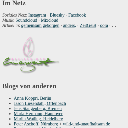
Im Netz
Soziales Netz
:
Instagram
·
Bluesky
·
Facebook
Musik
:
Soundcloud
·
Mixcloud
Artikel in
:
gemeinsam geborgen
·
anders,
·
ZeitGeist
·
oora
· …
Blogs von anderen
Anna Koppri, Berlin
Jason Liesendahl, Offenbach
Jens Stangenberg, Bremen
Maria Hermann, Hannover
Marlin Watling, Heidelberg
Peter Aschoff, Nürnberg
+
wild-und-unaufhaltsam.de