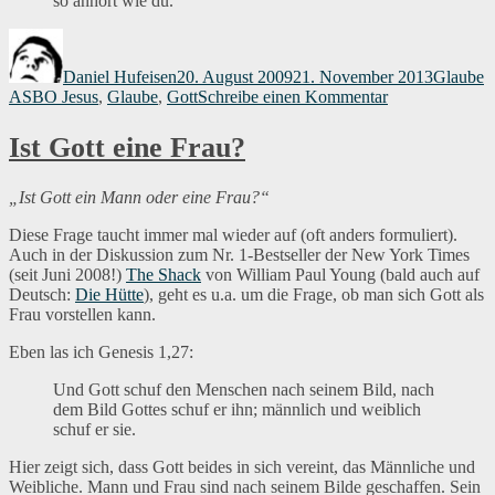
so anhört wie du.“
Autor
Veröffentlicht
Kategori
S
am
Daniel Hufeisen
20. August 2009
21. November 2013
Glaube
zu
ASBO Jesus
,
Glaube
,
Gott
Schreibe einen Kommentar
ASBO
für
Ist Gott eine Frau?
den
Augenblick
004
„Ist Gott ein Mann oder eine Frau?“
Diese Frage taucht immer mal wieder auf (oft anders formuliert).
Auch in der Diskussion zum Nr. 1-Bestseller der New York Times
(seit Juni 2008!)
The Shack
von William Paul Young (bald auch auf
Deutsch:
Die Hütte
), geht es u.a. um die Frage, ob man sich Gott als
Frau vorstellen kann.
Eben las ich Genesis 1,27:
Und Gott schuf den Menschen nach seinem Bild, nach
dem Bild Gottes schuf er ihn; männlich und weiblich
schuf er sie.
Hier zeigt sich, dass Gott beides in sich vereint, das Männliche und
Weibliche. Mann und Frau sind nach seinem Bilde geschaffen. Sein