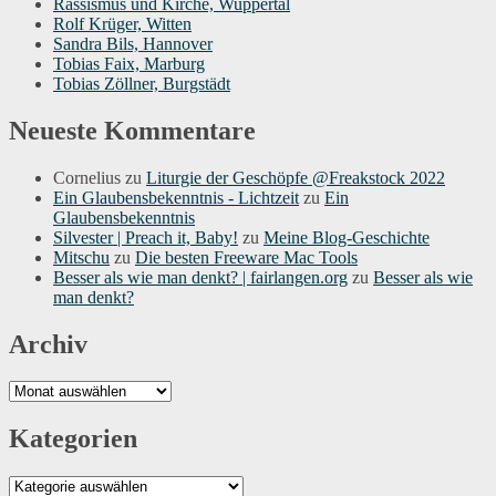
Rassismus und Kirche, Wuppertal
Rolf Krüger, Witten
Sandra Bils, Hannover
Tobias Faix, Marburg
Tobias Zöllner, Burgstädt
Neueste Kommentare
Cornelius
zu
Liturgie der Geschöpfe @Freakstock 2022
Ein Glaubensbekenntnis - Lichtzeit
zu
Ein
Glaubensbekenntnis
Silvester | Preach it, Baby!
zu
Meine Blog-Geschichte
Mitschu
zu
Die besten Freeware Mac Tools
Besser als wie man denkt? | fairlangen.org
zu
Besser als wie
man denkt?
Archiv
Archiv
Kategorien
Kategorien