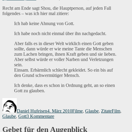
not
a
Recht am Ende sagt Shou, die Hauptperson, auf jeden Fall
Christian
folgendes – was ich hier mal zitiere:
Ich hab keine Ahnung von Gott.
Ich habe noch nicht einmal über ihn nachgedacht.
Aber falls es in dieser Welt wirklich einen Gott geben
sollte, dann würde er wie meine Tante die Menschen
zum Lachen bringen, ihnen Kraft geben und sie lieben.
Aber selbst würde er voller Narben und Verletzungen
sein.
Einsam. Erbärmlich schlecht gekleidet. So ein bis auf
den Grund schwermütiger Mensch.
Ich denke, dass es schon in Ordnung geht, an so einen
Gott zu glauben.
Autor
Veröffentlicht
Kategorien
Schlagwört
am
Daniel Hufeisen
4. März 2010
Filme
,
Glaube
,
Zitate
Film
,
zu
Glaube
,
Gott
3 Kommentare
voller
Narben
Gebet für den Augenblick
und