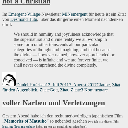
not a Christian
Im
Emergent-Village
-Newsletter
MINemergent
für heute ist ein Zitat
von
Desmond Tutu
, über das ihr gerne einen Moment nachdenken
dürft:
We should in humility and joyfulness acknowledge that
the supernatural and divine reality we all worship in
some form or other transcends all our particular
categories of thought and imagining, and that because
the divine — however named, however apprehended or
conceived — is infinite and we are forever finite, we
shall never comprehend the divine completely.
Autor
Veröffentlicht
Kategorien
am
Daniel Hufeisen
12. Juli 2011
7. August 2017
Glaube
,
Zitat
Schlagwörter
zu
für den Augenblick
,
Zitate
Gott
,
Zitat
,
Zitate
3 Kommentare
Zitat
für
voller Narben und Verletzungen
den
Augenblic
045:
Gestern Abend habe ich den recht merkwürdigen japanischen Film
God
„
Memories of Matsuko
“ so nebenbei gesehen
(wo ich mir diesen Film
is
.
legal im Netz angeschaut
habe, ist mir zu peinlich zu schreiben)