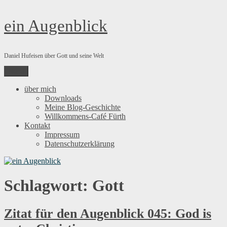
Zum
ein Augenblick
Inhalt
springen
Daniel Hufeisen über Gott und seine Welt
Menü
über mich
Downloads
Meine Blog-Geschichte
Willkommens-Café Fürth
Kontakt
Impressum
Datenschutzerklärung
Schlagwort:
Gott
Zitat für den Augenblick 045: God is