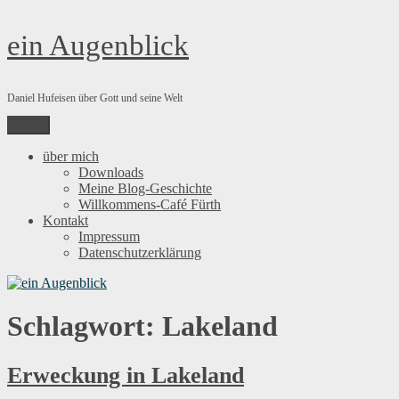
Zum
ein Augenblick
Inhalt
springen
Daniel Hufeisen über Gott und seine Welt
Menü
über mich
Downloads
Meine Blog-Geschichte
Willkommens-Café Fürth
Kontakt
Impressum
Datenschutzerklärung
Schlagwort:
Lakeland
Erweckung in Lakeland