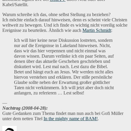
Kabel/Satellit.
Warum schreibe ich das, ohne selbst Stellung zu beziehen?
Ich möchte einfach darauf hinweisen, denn es scheint viele Christen
weltweit zu bewegen. Und ich finde es wichtig nicht voreilig solche
Ereignisse zu beurteilen. Ähnlich wie auch
Martin Schmidt
:
Ich will hier keine neue Diskussion lostreten, sondern
nur auf die Ereignisse in Lakeland hinweisen. Nicht,
dass wir das hier verpennen und nicht einmal was
davon wissen. Darum verlinke ich ein paar Seiten, auf
denen über das aktuelle Geschehen geschrieben und
diskutiert wird. Lest mal nach. Lest dazu die Bibel.
Betet und hängt euch an Jesus. Wir werden nicht alles
hiervon verstehen und erklären. Der stille persönliche
Glaube sollte neben der Erwartung großer göttlicher
Taten nicht verkümmern. Ich will jetzt aber doch nicht
anfangen, zu referieren … Lest selbst!
—
Nachtrag (2008-04-28):
Gute Gedanken zum Thema findet man nun auch bei Gofi Müller
unter dem netten Titel
In the mighty name of BAM!
.
Autor
Veröffentlicht
Kategorien
Schlag