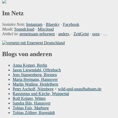
Im Netz
Soziales Netz
:
Instagram
·
Bluesky
·
Facebook
Musik
:
Soundcloud
·
Mixcloud
Artikel in
:
gemeinsam geborgen
·
anders,
·
ZeitGeist
·
oora
· …
Blogs von anderen
Anna Koppri, Berlin
Jason Liesendahl, Offenbach
Jens Stangenberg, Bremen
Maria Hermann, Hannover
Marlin Watling, Heidelberg
Peter Aschoff, Nürnberg
+
wild-und-unaufhaltsam.de
Rassismus und Kirche, Wuppertal
Rolf Krüger, Witten
Sandra Bils, Hannover
Tobias Faix, Marburg
Tobias Zöllner, Burgstädt