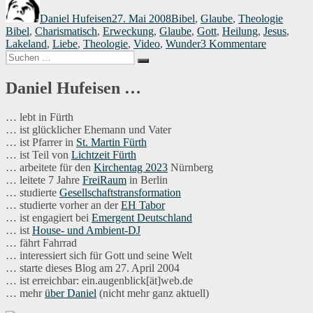
am
Daniel Hufeisen
27. Mai 2008
Bibel
,
Glaube
,
Theologie
Bibel
,
Charismatisch
,
Erweckung
,
Glaube
,
Gott
,
Heilung
,
Jesus
,
zu
Lakeland
,
Liebe
,
Theologie
,
Video
,
Wunder
3 Kommentare
Suchen
Erweckun
Suchen
nach:
in
Lakeland
Daniel Hufeisen …
… lebt in Fürth
… ist glücklicher Ehemann und Vater
… ist Pfarrer in
St. Martin Fürth
… ist Teil von
Lichtzeit Fürth
… arbeitete für den
Kirchentag 2023
Nürnberg
… leitete 7 Jahre
FreiRaum
in Berlin
… studierte
Gesellschaftstransformation
… studierte vorher an der
EH Tabor
… ist engagiert bei
Emergent Deutschland
… ist
House- und Ambient-DJ
… fährt Fahrrad
… interessiert sich für Gott und seine Welt
… starte dieses Blog am 27. April 2004
… ist erreichbar: ein.augenblick[ät]web.de
… mehr
über Daniel
(nicht mehr ganz aktuell)