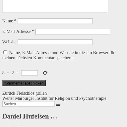
Name
*
E-Mail-Adresse
*
Website
Name, E-Mail-Adresse und Website in diesem Browser für
meinen nächsten Kommentar speichern.
8
−
2
=
Beitragsnavigation
Vorheriger
Zurück
Fleischlos grillen
Nächster
Beitrag:
Weiter
Marburger Institut für Religion und Psychotherapie
Suchen
Beitrag:
Suchen
nach:
Daniel Hufeisen …