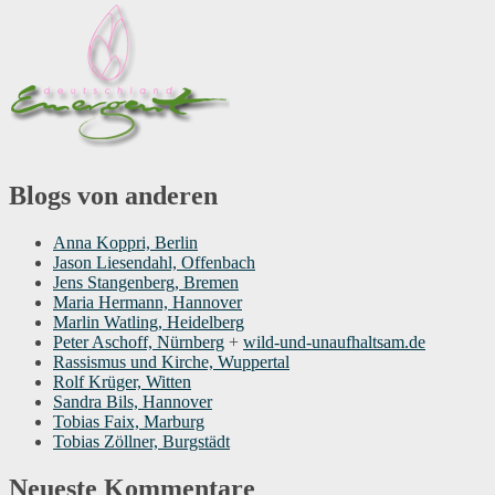
Blogs von anderen
Anna Koppri, Berlin
Jason Liesendahl, Offenbach
Jens Stangenberg, Bremen
Maria Hermann, Hannover
Marlin Watling, Heidelberg
Peter Aschoff, Nürnberg
+
wild-und-unaufhaltsam.de
Rassismus und Kirche, Wuppertal
Rolf Krüger, Witten
Sandra Bils, Hannover
Tobias Faix, Marburg
Tobias Zöllner, Burgstädt
Neueste Kommentare