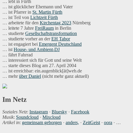
… lebt in Fürth
… ist glücklicher Ehemann und Vater
… ist Pfarrer in
St. Martin Fürth
… ist Teil von
Lichtzeit Fürth
… arbeitete für den
Kirchentag 2023
Nürnberg
… leitete 7 Jahre
FreiRaum
in Berlin
… studierte
Gesellschaftstransformation
… studierte vorher an der
EH Tabor
… ist engagiert bei
Emergent Deutschland
… ist
House- und Ambient-DJ
… fährt Fahrrad
… interessiert sich für Gott und seine Welt
… starte dieses Blog am 27. April 2004
… ist erreichbar: ein.augenblick[ät]web.de
… mehr
über Daniel
(nicht mehr ganz aktuell)
Im Netz
Soziales Netz
:
Instagram
·
Bluesky
·
Facebook
Musik
:
Soundcloud
·
Mixcloud
Artikel in
:
gemeinsam geborgen
·
anders,
·
ZeitGeist
·
oora
· …