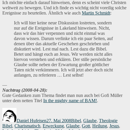
Ich möchte einfach darauf hinweisen, denn es scheint viele Christen
weltweit zu bewegen. Und ich finde es wichtig nicht voreilig solche
Ereignisse zu beurteilen. Ähnlich wie auch
Martin Schmidt
:
Ich will hier keine neue Diskussion lostreten, sondern
nur auf die Ereignisse in Lakeland hinweisen. Nicht,
dass wir das hier verpennen und nicht einmal was
davon wissen. Darum verlinke ich ein paar Seiten, auf
denen über das aktuelle Geschehen geschrieben und
diskutiert wird. Lest mal nach. Lest dazu die Bibel.
Betet und hängt euch an Jesus. Wir werden nicht alles
hiervon verstehen und erklären. Der stille persönliche
Glaube sollte neben der Erwartung großer göttlicher
Taten nicht verkümmern. Ich will jetzt aber doch nicht
anfangen, zu referieren … Lest selbst!
—
Nachtrag (2008-04-28):
Gute Gedanken zum Thema findet man nun auch bei Gofi Müller
unter dem netten Titel
In the mighty name of BAM!
.
Autor
Veröffentlicht
Kategorien
Schlag
am
Daniel Hufeisen
27. Mai 2008
Bibel
,
Glaube
,
Theologie
Bibel
,
Charismatisch
,
Erweckung
,
Glaube
,
Gott
,
Heilung
,
Jesus
,