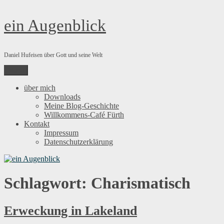
Zum
ein Augenblick
Inhalt
springen
Daniel Hufeisen über Gott und seine Welt
Menü
über mich
Downloads
Meine Blog-Geschichte
Willkommens-Café Fürth
Kontakt
Impressum
Datenschutzerklärung
Schlagwort:
Charismatisch
Erweckung in Lakeland