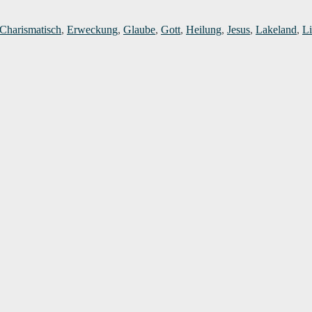
wörter
Charismatisch
,
Erweckung
,
Glaube
,
Gott
,
Heilung
,
Jesus
,
Lakeland
,
L