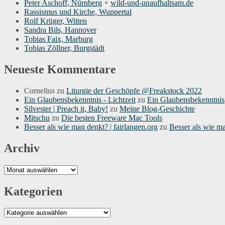
Peter Aschoff, Nürnberg
+
wild-und-unaufhaltsam.de
Rassismus und Kirche, Wuppertal
Rolf Krüger, Witten
Sandra Bils, Hannover
Tobias Faix, Marburg
Tobias Zöllner, Burgstädt
Neueste Kommentare
Cornelius
zu
Liturgie der Geschöpfe @Freakstock 2022
Ein Glaubensbekenntnis - Lichtzeit
zu
Ein Glaubensbekenntnis
Silvester | Preach it, Baby!
zu
Meine Blog-Geschichte
Mitschu
zu
Die besten Freeware Mac Tools
Besser als wie man denkt? | fairlangen.org
zu
Besser als wie m
Archiv
Archiv
Kategorien
Kategorien