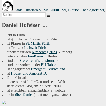
Autor
Veröffentlicht
Kategorien
Schlag
am
Daniel Hufeisen
27. Mai 2008
Bibel
,
Glaube
,
Theologie
Bibel
,
Suchen
Suchen
nach:
Daniel Hufeisen …
… lebt in Fürth
… ist glücklicher Ehemann und Vater
… ist Pfarrer in
St. Martin Fürth
… ist Teil von
Lichtzeit Fürth
… arbeitete für den
Kirchentag 2023
Nürnberg
… leitete 7 Jahre
FreiRaum
in Berlin
… studierte
Gesellschaftstransformation
… studierte vorher an der
EH Tabor
… ist engagiert bei
Emergent Deutschland
… ist
House- und Ambient-DJ
… fährt Fahrrad
… interessiert sich für Gott und seine Welt
… starte dieses Blog am 27. April 2004
… ist erreichbar: ein.augenblick[ät]web.de
… mehr
über Daniel
(nicht mehr ganz aktuell)