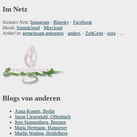
Im Netz
Soziales Netz
:
Instagram
·
Bluesky
·
Facebook
Musik
:
Soundcloud
·
Mixcloud
Artikel in
:
gemeinsam geborgen
·
anders,
·
ZeitGeist
·
oora
· …
Blogs von anderen
Anna Koppri, Berlin
Jason Liesendahl, Offenbach
Jens Stangenberg, Bremen
Maria Hermann, Hannover
Marlin Watling, Heidelberg