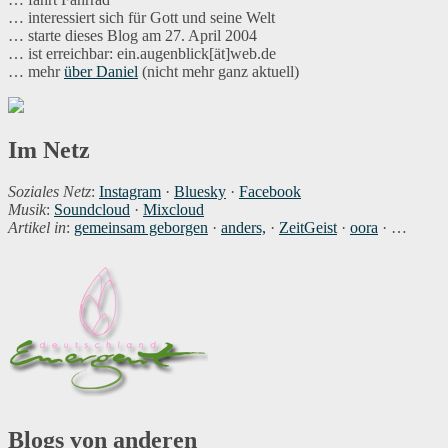
… interessiert sich für Gott und seine Welt
… starte dieses Blog am 27. April 2004
… ist erreichbar: ein.augenblick[ät]web.de
… mehr
über Daniel
(nicht mehr ganz aktuell)
Im Netz
Soziales Netz
:
Instagram
·
Bluesky
·
Facebook
Musik
:
Soundcloud
·
Mixcloud
Artikel in
:
gemeinsam geborgen
·
anders,
·
ZeitGeist
·
oora
· …
Blogs von anderen