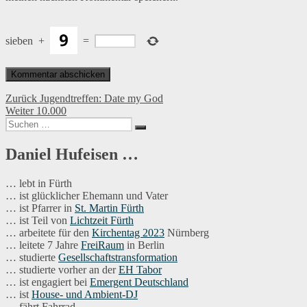
sieben
+
=
Beitragsnavigation
Vorheriger
Zurück
Jugendtreffen: Date my God
Nächster
Beitrag:
Weiter
10.000
Suchen
Beitrag:
Suchen
nach:
Daniel Hufeisen …
… lebt in Fürth
… ist glücklicher Ehemann und Vater
… ist Pfarrer in
St. Martin Fürth
… ist Teil von
Lichtzeit Fürth
… arbeitete für den
Kirchentag 2023
Nürnberg
… leitete 7 Jahre
FreiRaum
in Berlin
… studierte
Gesellschaftstransformation
… studierte vorher an der
EH Tabor
… ist engagiert bei
Emergent Deutschland
… ist
House- und Ambient-DJ
… fährt Fahrrad