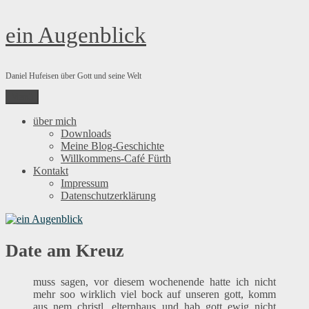
Zum
ein Augenblick
Inhalt
springen
Daniel Hufeisen über Gott und seine Welt
Menü
über mich
Downloads
Meine Blog-Geschichte
Willkommens-Café Fürth
Kontakt
Impressum
Datenschutzerklärung
Date am Kreuz
muss sagen, vor diesem wochenende hatte ich nicht
mehr soo wirklich viel bock auf unseren gott, komm
aus nem christl. elternhaus und hab gott ewig nicht