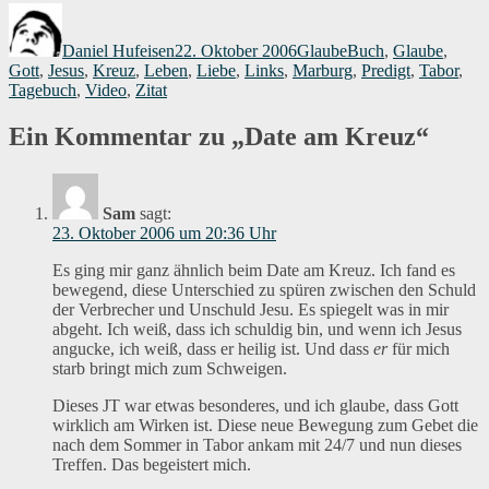
Autor
Veröffentlicht
Kategorien
Schlagwörter
am
Daniel Hufeisen
22. Oktober 2006
Glaube
Buch
,
Glaube
,
Gott
,
Jesus
,
Kreuz
,
Leben
,
Liebe
,
Links
,
Marburg
,
Predigt
,
Tabor
,
Tagebuch
,
Video
,
Zitat
Ein Kommentar zu „Date am Kreuz“
Sam
sagt:
23. Oktober 2006 um 20:36 Uhr
Es ging mir ganz ähnlich beim Date am Kreuz. Ich fand es
bewegend, diese Unterschied zu spüren zwischen den Schuld
der Verbrecher und Unschuld Jesu. Es spiegelt was in mir
abgeht. Ich weiß, dass ich schuldig bin, und wenn ich Jesus
angucke, ich weiß, dass er heilig ist. Und dass
er
für mich
starb bringt mich zum Schweigen.
Dieses JT war etwas besonderes, und ich glaube, dass Gott
wirklich am Wirken ist. Diese neue Bewegung zum Gebet die
nach dem Sommer in Tabor ankam mit 24/7 und nun dieses
Treffen. Das begeistert mich.