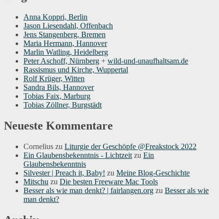
Anna Koppri, Berlin
Jason Liesendahl, Offenbach
Jens Stangenberg, Bremen
Maria Hermann, Hannover
Marlin Watling, Heidelberg
Peter Aschoff, Nürnberg
+
wild-und-unaufhaltsam.de
Rassismus und Kirche, Wuppertal
Rolf Krüger, Witten
Sandra Bils, Hannover
Tobias Faix, Marburg
Tobias Zöllner, Burgstädt
Neueste Kommentare
Cornelius
zu
Liturgie der Geschöpfe @Freakstock 2022
Ein Glaubensbekenntnis - Lichtzeit
zu
Ein
Glaubensbekenntnis
Silvester | Preach it, Baby!
zu
Meine Blog-Geschichte
Mitschu
zu
Die besten Freeware Mac Tools
Besser als wie man denkt? | fairlangen.org
zu
Besser als wie
man denkt?