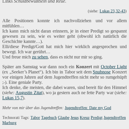
Links
Schuldbewußtsein und Reue
.
(siehe:
Lukas 23,32-43
)
Alle Positionen konnte ich nachvollziehen und vor allem
mitfühlen…
Ich kann mich nicht daran erinnern, je in einer Predigt so gespannt
gewesen zu sein, wie es weiter geht (obwohl ich natürlich die
Geschichte kannte…).
Elli/diese Predigt/Gott hat mich hier wirklich angesprochen und
bewegt. Ich war gerührt…
Und freue mich
zu sehen
, dass es nicht nur mir so ging.
Später am Samstag war dann noch ein
Konzert
mit
October Light
(ex „Seeker’s Planet“). Ich bin in Tabor seit dem
Snubnose
Konzert
vor einigen Jahren auf dem Jugendtreffen nicht mehr so rumgehüpft
;-). Eine geniale Party.
Ich denke, die meisten, die dabei waren, sind bereit für den Himmel
(
siehe:
Augustin Zitat
), wo ja gestern auch ne fette Party war (
siehe:
Lukas 15,7
).
Mehr von mir über das Jugendtreffen:
Jugendtreffen: Date my God
Technorati Tags:
Tabor
Tagebuch
Glaube
Jesus
Kreuz
Predigt
Jugendtreffen
Marburg