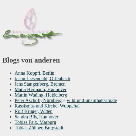
Blogs von anderen
Anna Koppri, Berlin
Jason Liesendahl, Offenbach
Jens Stangenberg, Bremen
Maria Hermann, Hannover
Marlin Watling, Heidelberg
Peter Aschoff, Nürnberg
+
wild-und-unaufhaltsam.de
Rassismus und Kirche, Wuppertal
Rolf Krüger, Witten
Sandra Bils, Hannover
Tobias Faix, Marburg
Tobias Zöllner, Burgstädt