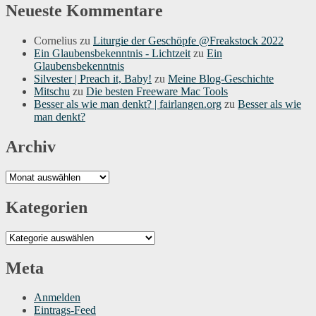
Neueste Kommentare
Cornelius
zu
Liturgie der Geschöpfe @Freakstock 2022
Ein Glaubensbekenntnis - Lichtzeit
zu
Ein
Glaubensbekenntnis
Silvester | Preach it, Baby!
zu
Meine Blog-Geschichte
Mitschu
zu
Die besten Freeware Mac Tools
Besser als wie man denkt? | fairlangen.org
zu
Besser als wie
man denkt?
Archiv
Archiv
Kategorien
Kategorien
Meta
Anmelden
Eintrags-Feed