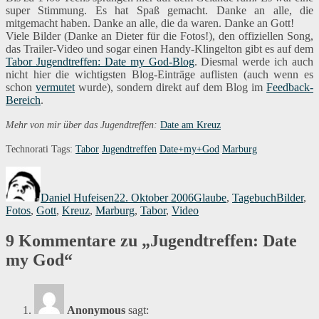
super Stimmung. Es hat Spaß gemacht. Danke an alle, die
mitgemacht haben. Danke an alle, die da waren. Danke an Gott!
Viele Bilder (Danke an Dieter für die Fotos!), den offiziellen Song,
das Trailer-Video und sogar einen Handy-Klingelton gibt es auf dem
Tabor Jugendtreffen: Date my God-Blog
. Diesmal werde ich auch
nicht hier die wichtigsten Blog-Einträge auflisten (auch wenn es
schon
vermutet
wurde), sondern direkt auf dem Blog im
Feedback-
Bereich
.
Mehr von mir über das Jugendtreffen:
Date am Kreuz
Technorati Tags:
Tabor
Jugendtreffen
Date+my+God
Marburg
Autor
Veröffentlicht
Kategorien
Schlagwö
am
Daniel Hufeisen
22. Oktober 2006
Glaube
,
Tagebuch
Bilder
,
Fotos
,
Gott
,
Kreuz
,
Marburg
,
Tabor
,
Video
9 Kommentare zu „Jugendtreffen: Date
my God“
Anonymous
sagt: