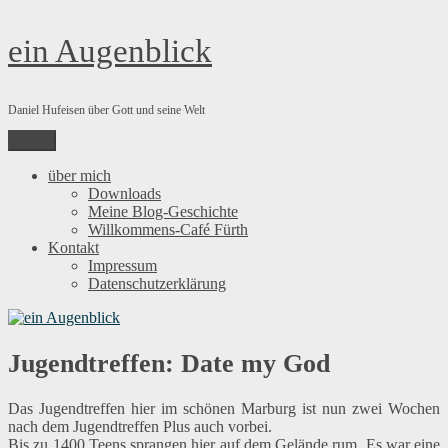
Zum
ein Augenblick
Inhalt
springen
Daniel Hufeisen über Gott und seine Welt
Menü
über mich
Downloads
Meine Blog-Geschichte
Willkommens-Café Fürth
Kontakt
Impressum
Datenschutzerklärung
Jugendtreffen: Date my God
Das Jugendtreffen hier im schönen Marburg ist nun zwei Wochen
nach dem Jugendtreffen Plus auch vorbei.
Bis zu 1400 Teens sprangen hier auf dem Gelände rum. Es war eine