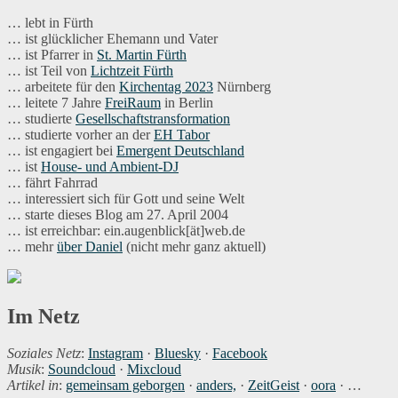
… lebt in Fürth
… ist glücklicher Ehemann und Vater
… ist Pfarrer in
St. Martin Fürth
… ist Teil von
Lichtzeit Fürth
… arbeitete für den
Kirchentag 2023
Nürnberg
… leitete 7 Jahre
FreiRaum
in Berlin
… studierte
Gesellschaftstransformation
… studierte vorher an der
EH Tabor
… ist engagiert bei
Emergent Deutschland
… ist
House- und Ambient-DJ
… fährt Fahrrad
… interessiert sich für Gott und seine Welt
… starte dieses Blog am 27. April 2004
… ist erreichbar: ein.augenblick[ät]web.de
… mehr
über Daniel
(nicht mehr ganz aktuell)
Im Netz
Soziales Netz
:
Instagram
·
Bluesky
·
Facebook
Musik
:
Soundcloud
·
Mixcloud
Artikel in
:
gemeinsam geborgen
·
anders,
·
ZeitGeist
·
oora
· …