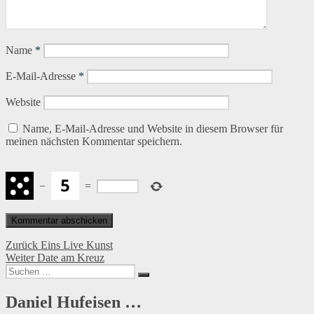
Name
*
E-Mail-Adresse
*
Website
Name, E-Mail-Adresse und Website in diesem Browser für
meinen nächsten Kommentar speichern.
−
=
Beitragsnavigation
Vorheriger
Zurück
Eins Live Kunst
Nächster
Beitrag:
Weiter
Date am Kreuz
Suchen
Beitrag:
Suchen
nach:
Daniel Hufeisen …