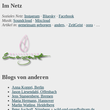
Im Netz
Soziales Netz
:
Instagram
·
Bluesky
·
Facebook
Musik
:
Soundcloud
·
Mixcloud
Artikel in
:
gemeinsam geborgen
·
anders,
·
ZeitGeist
·
oora
· …
Blogs von anderen
Anna Koppri, Berlin
Jason Liesendahl, Offenbach
Jens Stangenberg, Bremen
Maria Hermann, Hannover
Marlin Watling, Heidelberg
Peter Aschoff, Nürnberg
+
wild-und-unaufhaltsam.de