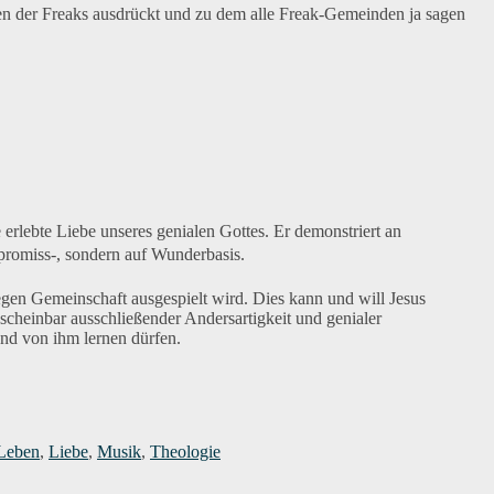
onen der Freaks ausdrückt und zu dem alle Freak-Gemeinden ja sagen
lebte Liebe unseres genialen Gottes. Er demonstriert an
mpromiss-, sondern auf Wunderbasis.
 gegen Gemeinschaft ausgespielt wird. Dies kann und will Jesus
 scheinbar ausschließender Andersartigkeit und genialer
und von ihm lernen dürfen.
Leben
,
Liebe
,
Musik
,
Theologie