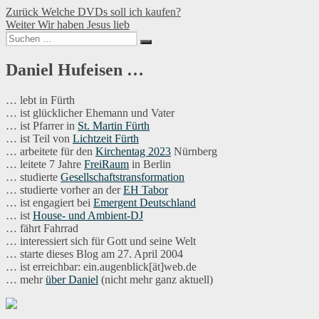
Beitragsnavigation
Vorheriger
Zurück
Welche DVDs soll ich kaufen?
Nächster
Beitrag:
Weiter
Wir haben Jesus lieb
Suchen
Beitrag:
Suchen
nach:
Daniel Hufeisen …
… lebt in Fürth
… ist glücklicher Ehemann und Vater
… ist Pfarrer in
St. Martin Fürth
… ist Teil von
Lichtzeit Fürth
… arbeitete für den
Kirchentag 2023
Nürnberg
… leitete 7 Jahre
FreiRaum
in Berlin
… studierte
Gesellschaftstransformation
… studierte vorher an der
EH Tabor
… ist engagiert bei
Emergent Deutschland
… ist
House- und Ambient-DJ
… fährt Fahrrad
… interessiert sich für Gott und seine Welt
… starte dieses Blog am 27. April 2004
… ist erreichbar: ein.augenblick[ät]web.de
… mehr
über Daniel
(nicht mehr ganz aktuell)