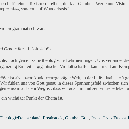
 geschafft, einen Text zu schreiben, der klar Glauben, Werte und Visi
mpromiss-, sondern auf Wunderbasis“.
dwie programmatisch war:
nd Gott in ihm.
1. Joh. 4,16b
le, noch gemeinsame theologische Lehrmeinungen. Uns verbindet die er
gänzung Einheit in gigantischer Vielfalt schaffen kann  nicht auf Ko
größer ist als unsere konkurrenzgeprägte Welt, in der Individualität oft
n. Wir fühlen uns von Gott genau in dieses Spannungsfeld zwischen sich
s gemeinsam auf dem Weg ist, dass wir aus ihm und seiner Liebe leben 
 ein wichtiger Punkt der Charta ist.
Schlagwörter
Theologie
Deutschland
,
Freakstock
,
Glaube
,
Gott
,
Jesus
,
Jesus Freaks
,