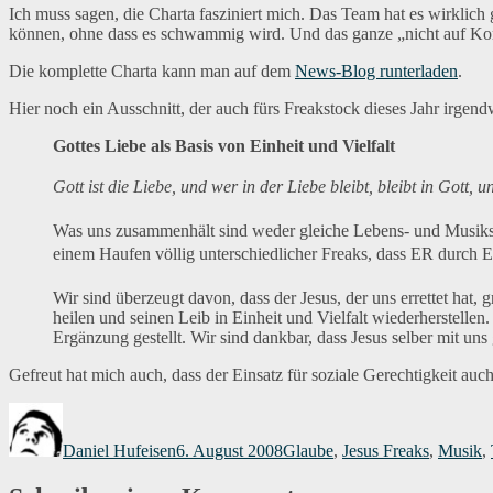
Ich muss sagen, die Charta fasziniert mich. Das Team hat es wirklich
können, ohne dass es schwammig wird. Und das ganze „nicht auf Ko
Die komplette Charta kann man auf dem
News-Blog runterladen
.
Hier noch ein Ausschnitt, der auch fürs Freakstock dieses Jahr irgen
Gottes Liebe als Basis von Einheit und Vielfalt
Gott ist die Liebe, und wer in der Liebe bleibt, bleibt in Gott, u
Was uns zusammenhält sind weder gleiche Lebens- und Musiksti
einem Haufen völlig unterschiedlicher Freaks, dass ER durch Er
Wir sind überzeugt davon, dass der Jesus, der uns errettet hat, 
heilen und seinen Leib in Einheit und Vielfalt wiederherstelle
Ergänzung gestellt. Wir sind dankbar, dass Jesus selber mit un
Gefreut hat mich auch, dass der Einsatz für soziale Gerechtigkeit auch
Autor
Veröffentlicht
Kategorien
am
Daniel Hufeisen
6. August 2008
Glaube
,
Jesus Freaks
,
Musik
,