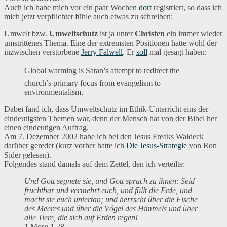
Auch ich habe mich vor ein paar Wochen
dort
registriert, so dass ich
mich jetzt verpflichtet fühle auch etwas zu schreiben:
Umwelt bzw.
Umweltschutz
ist ja unter
Christen
ein immer wieder
umstrittenes Thema. Eine der extremsten Positionen hatte wohl der
inzwischen verstorbene
Jerry Falwell
. Er
soll
mal gesagt haben:
Global warming is Satan’s attempt to redirect the
church’s primary focus from evangelism to
environmentalism.
Dabei fand ich, dass Umweltschutz im Ethik-Unterricht eins der
eindeutigsten Themen war, denn der Mensch hat von der Bibel her
einen eindeutigen Auftrag.
Am 7. Dezember 2002 habe ich bei den Jesus Freaks Waldeck
darüber geredet (kurz vorher hatte ich
Die Jesus-Strategie
von Ron
Sider gelesen).
Folgendes stand damals auf dem Zettel, den ich verteilte:
Und Gott segnete sie, und Gott sprach zu ihnen: Seid
fruchtbar und vermehrt euch, und füllt die Erde, und
macht sie euch untertan; und herrscht über die Fische
des Meeres und über die Vögel des Himmels und über
alle Tiere, die sich auf Erden regen!
1.Mose 1,28