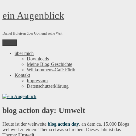
Zum
ein Augenblick
Inhalt
springen
Daniel Hufeisen über Gott und seine Welt
Menü
über mich
Downloads
Meine Blog-Geschichte
Willkommens-Café Fürth
Kontakt
Impressum
Datenschutzerklärung
blog action day: Umwelt
Heute ist der weltweite
blog action day
, an dem ca. 15.000 Blogs
weltweit zu einem Thema etwas schreiben. Dieses Jahr ist das
Thema:
Umwelt
.