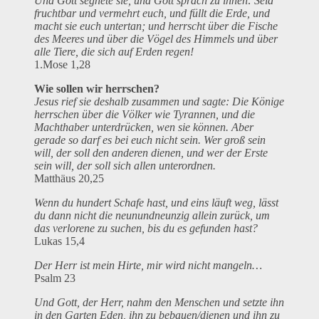
Und Gott segnete sie, und Gott sprach zu ihnen: Seid
fruchtbar und vermehrt euch, und füllt die Erde, und
macht sie euch untertan; und herrscht über die Fische
des Meeres und über die Vögel des Himmels und über
alle Tiere, die sich auf Erden regen!
1.Mose 1,28
Wie sollen wir herrschen?
Jesus rief sie deshalb zusammen und sagte: Die Könige
herrschen über die Völker wie Tyrannen, und die
Machthaber unterdrücken, wen sie können. Aber
gerade so darf es bei euch nicht sein. Wer groß sein
will, der soll den anderen dienen, und wer der Erste
sein will, der soll sich allen unterordnen.
Matthäus 20,25
Wenn du hundert Schafe hast, und eins läuft weg, lässt
du dann nicht die neunundneunzig allein zurück, um
das verlorene zu suchen, bis du es gefunden hast?
Lukas 15,4
Der Herr ist mein Hirte, mir wird nicht mangeln…
Psalm 23
Und Gott, der Herr, nahm den Menschen und setzte ihn
in den Garten Eden, ihn zu bebauen/dienen und ihn zu