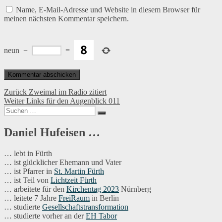
Name, E-Mail-Adresse und Website in diesem Browser für
meinen nächsten Kommentar speichern.
neun
−
=
Beitragsnavigation
Vorheriger
Zurück
Zweimal im Radio zitiert
Nächster
Beitrag:
Weiter
Links für den Augenblick 011
Suchen
Beitrag:
Suchen
nach:
Daniel Hufeisen …
… lebt in Fürth
… ist glücklicher Ehemann und Vater
… ist Pfarrer in
St. Martin Fürth
… ist Teil von
Lichtzeit Fürth
… arbeitete für den
Kirchentag 2023
Nürnberg
… leitete 7 Jahre
FreiRaum
in Berlin
… studierte
Gesellschaftstransformation
… studierte vorher an der
EH Tabor