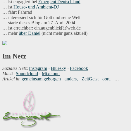
… ist engagiert bei
Emergent Deutschland
… ist
House- und Ambient-DJ
… fährt Fahrrad
… interessiert sich für Gott und seine Welt
… starte dieses Blog am 27. April 2004
… ist erreichbar: ein.augenblick[ät]web.de
… mehr
über Daniel
(nicht mehr ganz aktuell)
Im Netz
Soziales Netz
:
Instagram
·
Bluesky
·
Facebook
Musik
:
Soundcloud
·
Mixcloud
Artikel in
:
gemeinsam geborgen
·
anders,
·
ZeitGeist
·
oora
· …