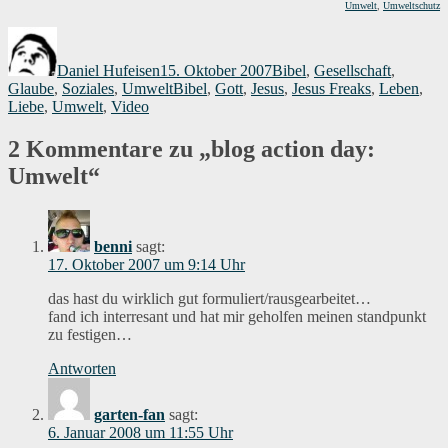
Umwelt
,
Umweltschutz
Autor
Veröffentlicht
Kategorien
am
Daniel Hufeisen
15. Oktober 2007
Bibel
,
Gesellschaft
,
Schlagwörter
Glaube
,
Soziales
,
Umwelt
Bibel
,
Gott
,
Jesus
,
Jesus Freaks
,
Leben
,
Liebe
,
Umwelt
,
Video
2 Kommentare zu „blog action day:
Umwelt“
benni
sagt:
17. Oktober 2007 um 9:14 Uhr
das hast du wirklich gut formuliert/rausgearbeitet…
fand ich interresant und hat mir geholfen meinen standpunkt
zu festigen…
Antworten
garten-fan
sagt:
6. Januar 2008 um 11:55 Uhr