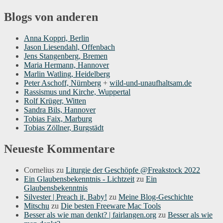
Blogs von anderen
Anna Koppri, Berlin
Jason Liesendahl, Offenbach
Jens Stangenberg, Bremen
Maria Hermann, Hannover
Marlin Watling, Heidelberg
Peter Aschoff, Nürnberg
+
wild-und-unaufhaltsam.de
Rassismus und Kirche, Wuppertal
Rolf Krüger, Witten
Sandra Bils, Hannover
Tobias Faix, Marburg
Tobias Zöllner, Burgstädt
Neueste Kommentare
Cornelius
zu
Liturgie der Geschöpfe @Freakstock 2022
Ein Glaubensbekenntnis - Lichtzeit
zu
Ein
Glaubensbekenntnis
Silvester | Preach it, Baby!
zu
Meine Blog-Geschichte
Mitschu
zu
Die besten Freeware Mac Tools
Besser als wie man denkt? | fairlangen.org
zu
Besser als wie