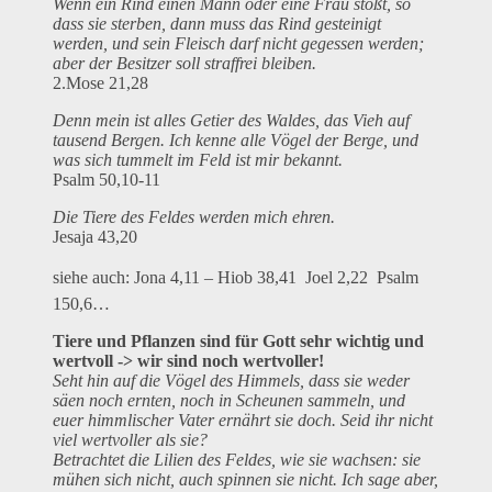
Wenn ein Rind einen Mann oder eine Frau stößt, so
dass sie sterben, dann muss das Rind gesteinigt
werden, und sein Fleisch darf nicht gegessen werden;
aber der Besitzer soll straffrei bleiben.
2.Mose 21,28
Denn mein ist alles Getier des Waldes, das Vieh auf
tausend Bergen. Ich kenne alle Vögel der Berge, und
was sich tummelt im Feld ist mir bekannt.
Psalm 50,10-11
Die Tiere des Feldes werden mich ehren.
Jesaja 43,20
siehe auch: Jona 4,11 – Hiob 38,41  Joel 2,22  Psalm
150,6…
Tiere und Pflanzen sind für Gott sehr wichtig und
wertvoll -> wir sind noch wertvoller!
Seht hin auf die Vögel des Himmels, dass sie weder
säen noch ernten, noch in Scheunen sammeln, und
euer himmlischer Vater ernährt sie doch. Seid ihr nicht
viel wertvoller als sie?
Betrachtet die Lilien des Feldes, wie sie wachsen: sie
mühen sich nicht, auch spinnen sie nicht. Ich sage aber,