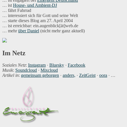
… ist engagiert bei
Emergent Deutschland
… ist
House- und Ambient-DJ
… fährt Fahrrad
… interessiert sich für Gott und seine Welt
… starte dieses Blog am 27. April 2004
… ist erreichbar: ein.augenblick[ät]web.de
… mehr
über Daniel
(nicht mehr ganz aktuell)
Im Netz
Soziales Netz
:
Instagram
·
Bluesky
·
Facebook
Musik
:
Soundcloud
·
Mixcloud
Artikel in
:
gemeinsam geborgen
·
anders,
·
ZeitGeist
·
oora
· …