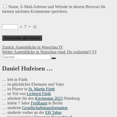
Name, E-Mail-Adresse und Website in diesem Browser für
meinen nächsten Kommentar speichern.
+
7
=
11
Beitragsnavigation
Vorheriger
Zurück
Augenblicke in Warschau IV
Nächster
Beitrag:
Weiter
Augenblicke in Warschau (und: Do widzenia!) VI
Suchen
Beitrag:
Suchen
nach:
Daniel Hufeisen …
… lebt in Fürth
… ist glücklicher Ehemann und Vater
… ist Pfarrer in
St. Martin Fürth
… ist Teil von
Lichtzeit Fürth
… arbeitete für den
Kirchentag 2023
Nürnberg
… leitete 7 Jahre
FreiRaum
in Berlin
… studierte
Gesellschaftstransformation
… studierte vorher an der
EH Tabor