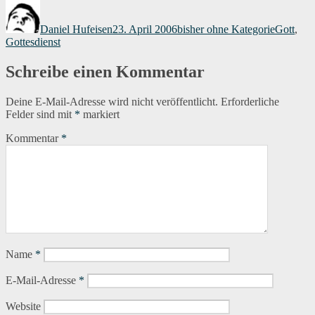
Autor
Veröffentlicht
Kategorien
Schlagwö
am
Daniel Hufeisen
23. April 2006
bisher ohne Kategorie
Gott
,
Gottesdienst
Schreibe einen Kommentar
Deine E-Mail-Adresse wird nicht veröffentlicht.
Erforderliche
Felder sind mit
*
markiert
Kommentar
*
Name
*
E-Mail-Adresse
*
Website