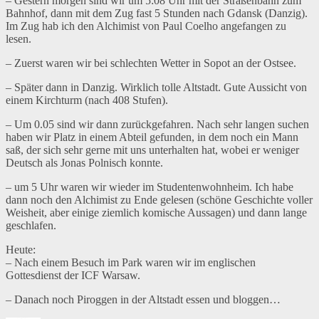
– Gestern morgen sind wir um 5:08 Uhr mit der Straßenbahn zum
Bahnhof, dann mit dem Zug fast 5 Stunden nach Gdansk (Danzig).
Im Zug hab ich den Alchimist von Paul Coelho angefangen zu
lesen.
– Zuerst waren wir bei schlechten Wetter in Sopot an der Ostsee.
– Später dann in Danzig. Wirklich tolle Altstadt. Gute Aussicht von
einem Kirchturm (nach 408 Stufen).
– Um 0.05 sind wir dann zurückgefahren. Nach sehr langen suchen
haben wir Platz in einem Abteil gefunden, in dem noch ein Mann
saß, der sich sehr gerne mit uns unterhalten hat, wobei er weniger
Deutsch als Jonas Polnisch konnte.
– um 5 Uhr waren wir wieder im Studentenwohnheim. Ich habe
dann noch den Alchimist zu Ende gelesen (schöne Geschichte voller
Weisheit, aber einige ziemlich komische Aussagen) und dann lange
geschlafen.
Heute:
– Nach einem Besuch im Park waren wir im englischen
Gottesdienst der ICF Warsaw.
– Danach noch Piroggen in der Altstadt essen und bloggen…