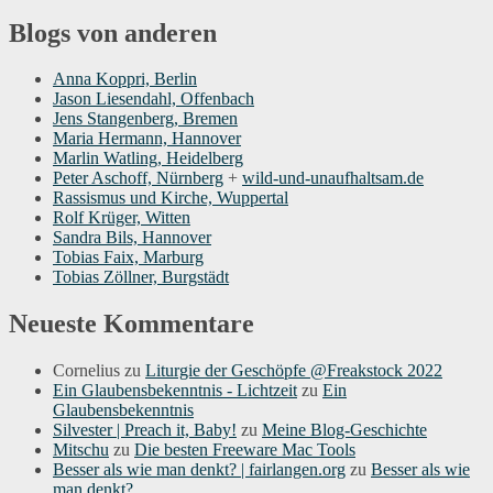
Blogs von anderen
Anna Koppri, Berlin
Jason Liesendahl, Offenbach
Jens Stangenberg, Bremen
Maria Hermann, Hannover
Marlin Watling, Heidelberg
Peter Aschoff, Nürnberg
+
wild-und-unaufhaltsam.de
Rassismus und Kirche, Wuppertal
Rolf Krüger, Witten
Sandra Bils, Hannover
Tobias Faix, Marburg
Tobias Zöllner, Burgstädt
Neueste Kommentare
Cornelius
zu
Liturgie der Geschöpfe @Freakstock 2022
Ein Glaubensbekenntnis - Lichtzeit
zu
Ein
Glaubensbekenntnis
Silvester | Preach it, Baby!
zu
Meine Blog-Geschichte
Mitschu
zu
Die besten Freeware Mac Tools
Besser als wie man denkt? | fairlangen.org
zu
Besser als wie
man denkt?