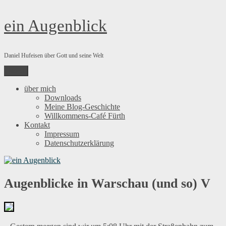
Zum
ein Augenblick
Inhalt
springen
Daniel Hufeisen über Gott und seine Welt
Menü
über mich
Downloads
Meine Blog-Geschichte
Willkommens-Café Fürth
Kontakt
Impressum
Datenschutzerklärung
Augenblicke in Warschau (und so) V