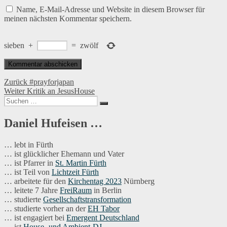
Name, E-Mail-Adresse und Website in diesem Browser für
meinen nächsten Kommentar speichern.
sieben
+
=
zwölf
Beitragsnavigation
Vorheriger
Zurück
#prayforjapan
Nächster
Beitrag:
Weiter
Kritik an JesusHouse
Suchen
Beitrag:
Suchen
nach:
Daniel Hufeisen …
… lebt in Fürth
… ist glücklicher Ehemann und Vater
… ist Pfarrer in
St. Martin Fürth
… ist Teil von
Lichtzeit Fürth
… arbeitete für den
Kirchentag 2023
Nürnberg
… leitete 7 Jahre
FreiRaum
in Berlin
… studierte
Gesellschaftstransformation
… studierte vorher an der
EH Tabor
… ist engagiert bei
Emergent Deutschland
… ist
House- und Ambient-DJ