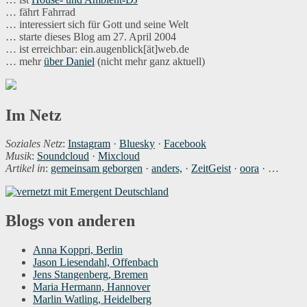
… fährt Fahrrad
… interessiert sich für Gott und seine Welt
… starte dieses Blog am 27. April 2004
… ist erreichbar: ein.augenblick[ät]web.de
… mehr
über Daniel
(nicht mehr ganz aktuell)
Im Netz
Soziales Netz
:
Instagram
·
Bluesky
·
Facebook
Musik
:
Soundcloud
·
Mixcloud
Artikel in
:
gemeinsam geborgen
·
anders,
·
ZeitGeist
·
oora
· …
Blogs von anderen
Anna Koppri, Berlin
Jason Liesendahl, Offenbach
Jens Stangenberg, Bremen
Maria Hermann, Hannover
Marlin Watling, Heidelberg