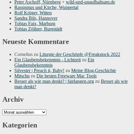
Peter Aschoff, Nürnberg
+
wild-und-unaufhaltsam.de
Rassismus und Kirche, Wuppertal
Rolf Krüger, Witten
Sandra Bils, Hannover
Tobias Faix, Marburg
Tobias Zöllner, Burgstädt
Neueste Kommentare
Cornelius
zu
Liturgie der Geschöpfe @Freakstock 2022
Ein Glaubensbekenntnis - Lichtzeit
zu
Ein
Glaubensbekenntnis
Silvester | Preach it, Baby!
zu
Meine Blog-Geschichte
Mitschu
zu
Die besten Freeware Mac Tools
Besser als wie man denkt? | fairlangen.org
zu
Besser als wie
man denkt?
Archiv
Archiv
Kategorien