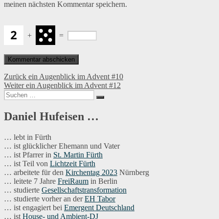
meinen nächsten Kommentar speichern.
+
=
Beitragsnavigation
Vorheriger
Zurück
ein Augenblick im Advent #10
Nächster
Beitrag:
Weiter
ein Augenblick im Advent #12
Suchen
Beitrag:
Suchen
nach:
Daniel Hufeisen …
… lebt in Fürth
… ist glücklicher Ehemann und Vater
… ist Pfarrer in
St. Martin Fürth
… ist Teil von
Lichtzeit Fürth
… arbeitete für den
Kirchentag 2023
Nürnberg
… leitete 7 Jahre
FreiRaum
in Berlin
… studierte
Gesellschaftstransformation
… studierte vorher an der
EH Tabor
… ist engagiert bei
Emergent Deutschland
… ist
House- und Ambient-DJ