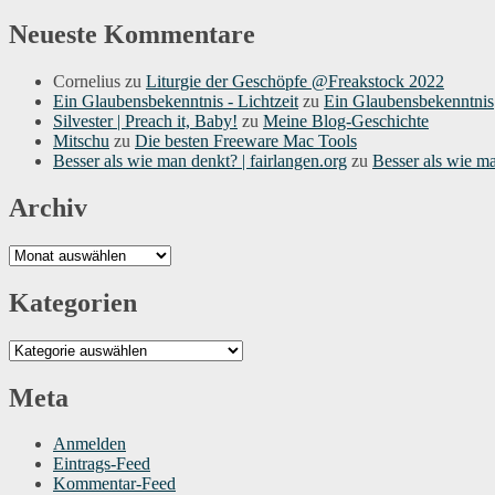
Neueste Kommentare
Cornelius
zu
Liturgie der Geschöpfe @Freakstock 2022
Ein Glaubensbekenntnis - Lichtzeit
zu
Ein Glaubensbekenntnis
Silvester | Preach it, Baby!
zu
Meine Blog-Geschichte
Mitschu
zu
Die besten Freeware Mac Tools
Besser als wie man denkt? | fairlangen.org
zu
Besser als wie m
Archiv
Archiv
Kategorien
Kategorien
Meta
Anmelden
Eintrags-Feed
Kommentar-Feed