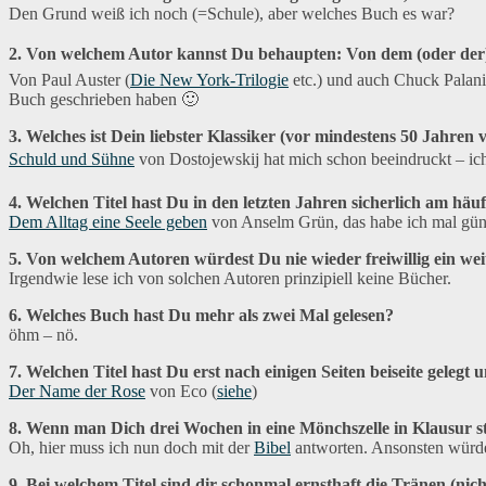
Den Grund weiß ich noch (=Schule), aber welches Buch es war?
2. Von welchem Autor kannst Du behaupten: Von dem (oder der) 
Von Paul Auster (
Die New York-Trilogie
etc.) und auch Chuck Palani
Buch geschrieben haben 🙂
3. Welches ist Dein liebster Klassiker (vor mindestens 50 Jahren v
Schuld und Sühne
von Dostojewskij hat mich schon beeindruckt – ich l
4. Welchen Titel hast Du in den letzten Jahren sicherlich am häu
Dem Alltag eine Seele geben
von Anselm Grün, das habe ich mal güns
5. Von welchem Autoren würdest Du nie wieder freiwillig ein we
Irgendwie lese ich von solchen Autoren prinzipiell keine Bücher.
6. Welches Buch hast Du mehr als zwei Mal gelesen?
öhm – nö.
7. Welchen Titel hast Du erst nach einigen Seiten beiseite gele
Der Name der Rose
von Eco (
siehe
)
8. Wenn man Dich drei Wochen in eine Mönchszelle in Klausur s
Oh, hier muss ich nun doch mit der
Bibel
antworten. Ansonsten würde
9. Bei welchem Titel sind dir schonmal ernsthaft die Tränen (n