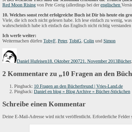
Red Moon Rising
von Pete Greig (allerdings bei der
englischen
Versi
10. Welches sonst recht erfolgreiche Buch ist Dir bis heute ein gr
Viele, die ich noch nicht gelesen habe. Ich lese einfach zu wenig, was m
wahrscheinlich habe ich einfach das Englisch nicht richtig verstande
Ich werfe weiter:
Weitermachen dürfen
TobyF
,
Peter
,
TobiG
,
Colin
und
Simon
Autor
Veröffentlicht
Kategor
am
Daniel Hufeisen
18. Oktober 2007
21. November 2013
Bücher
2 Kommentare zu „10 Fragen an den Büch
Pingback:
10 Fragen an den Bücherfreund | Vries-Land.de
Pingback:
Daniel en blog » Blog Archive » Bücher-Stöckchen
Schreibe einen Kommentar
Deine E-Mail-Adresse wird nicht veröffentlicht.
Erforderliche Felder 