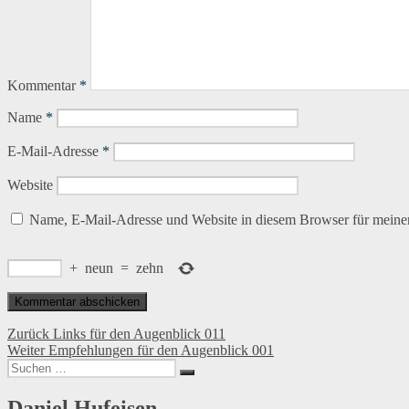
Kommentar
*
Name
*
E-Mail-Adresse
*
Website
Name, E-Mail-Adresse und Website in diesem Browser für meine
+
neun
=
zehn
Beitragsnavigation
Vorheriger
Zurück
Links für den Augenblick 011
Nächster
Beitrag:
Weiter
Empfehlungen für den Augenblick 001
Suchen
Beitrag:
Suchen
nach:
Daniel Hufeisen …