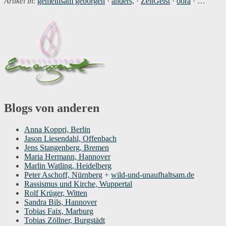
Artikel in
:
gemeinsam geborgen
·
anders,
·
ZeitGeist
·
oora
· …
Blogs von anderen
Anna Koppri, Berlin
Jason Liesendahl, Offenbach
Jens Stangenberg, Bremen
Maria Hermann, Hannover
Marlin Watling, Heidelberg
Peter Aschoff, Nürnberg
+
wild-und-unaufhaltsam.de
Rassismus und Kirche, Wuppertal
Rolf Krüger, Witten
Sandra Bils, Hannover
Tobias Faix, Marburg
Tobias Zöllner, Burgstädt