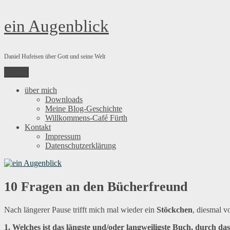
Zum
ein Augenblick
Inhalt
springen
Daniel Hufeisen über Gott und seine Welt
Menü
über mich
Downloads
Meine Blog-Geschichte
Willkommens-Café Fürth
Kontakt
Impressum
Datenschutzerklärung
10 Fragen an den Bücherfreund
Nach längerer Pause trifft mich mal wieder ein
Stöckchen
, diesmal 
1. Welches ist das längste und/oder langweiligste Buch, durch 