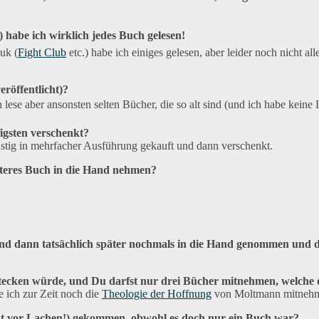
habe ich wirklich jedes Buch gelesen!
uk (
Fight Club
etc.) habe ich einiges gelesen, aber leider noch nicht a
eröffentlicht)?
ese aber ansonsten selten Bücher, die so alt sind (und ich habe keine Lu
figsten verschenkt?
tig in mehrfacher Ausführung gekauft und dann verschenkt.
iteres Buch in die Hand nehmen?
gt und dann tatsächlich später nochmals in die Hand genommen und 
tecken würde, und Du darfst nur drei Bücher mitnehmen, welche 
 ich zur Zeit noch die
Theologie der Hoffnung
von Moltmann mitneh
icht vor Lachen!) gekommen, obwohl es doch nur ein Buch war?