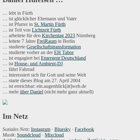
… lebt in Fürth
… ist glücklicher Ehemann und Vater
… ist Pfarrer in
St. Martin Fürth
… ist Teil von
Lichtzeit Fürth
… arbeitete für den
Kirchentag 2023
Nürnberg
… leitete 7 Jahre
FreiRaum
in Berlin
… studierte
Gesellschaftstransformation
… studierte vorher an der
EH Tabor
… ist engagiert bei
Emergent Deutschland
… ist
House- und Ambient-DJ
… fährt Fahrrad
… interessiert sich für Gott und seine Welt
… starte dieses Blog am 27. April 2004
… ist erreichbar: ein.augenblick[ät]web.de
… mehr
über Daniel
(nicht mehr ganz aktuell)
Im Netz
Soziales Netz
:
Instagram
·
Bluesky
·
Facebook
Musik
:
Soundcloud
·
Mixcloud