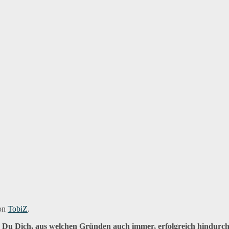
von
TobiZ
.
das Du Dich, aus welchen Gründen auch immer, erfolgreich hindurc