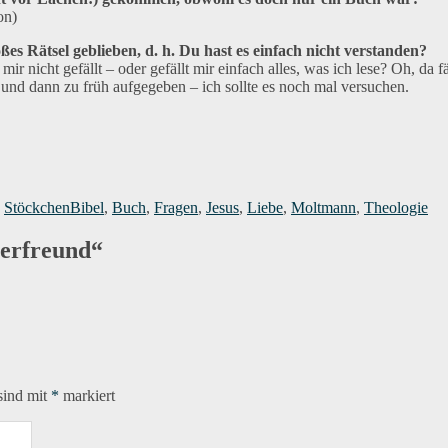
on)
oßes Rätsel geblieben, d. h. Du hast es einfach nicht verstanden?
ir nicht gefällt – oder gefällt mir einfach alles, was ich lese? Oh, da f
n und dann zu früh aufgegeben – ich sollte es noch mal versuchen.
ien
Schlagwörter
,
Stöckchen
Bibel
,
Buch
,
Fragen
,
Jesus
,
Liebe
,
Moltmann
,
Theologie
erfreund“
sind mit
*
markiert