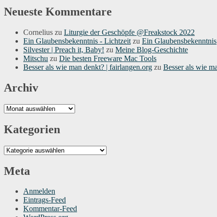
Neueste Kommentare
Cornelius
zu
Liturgie der Geschöpfe @Freakstock 2022
Ein Glaubensbekenntnis - Lichtzeit
zu
Ein Glaubensbekenntnis
Silvester | Preach it, Baby!
zu
Meine Blog-Geschichte
Mitschu
zu
Die besten Freeware Mac Tools
Besser als wie man denkt? | fairlangen.org
zu
Besser als wie m
Archiv
Archiv
Kategorien
Kategorien
Meta
Anmelden
Eintrags-Feed
Kommentar-Feed