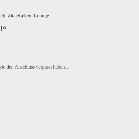
Schlagwörter
uch
,
Zitate
Leben
,
Lounge
!“
dwie den Anschluss verpasst haben…