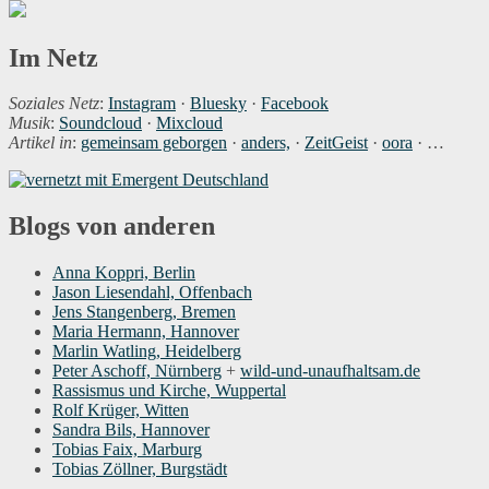
Im Netz
Soziales Netz
:
Instagram
·
Bluesky
·
Facebook
Musik
:
Soundcloud
·
Mixcloud
Artikel in
:
gemeinsam geborgen
·
anders,
·
ZeitGeist
·
oora
· …
Blogs von anderen
Anna Koppri, Berlin
Jason Liesendahl, Offenbach
Jens Stangenberg, Bremen
Maria Hermann, Hannover
Marlin Watling, Heidelberg
Peter Aschoff, Nürnberg
+
wild-und-unaufhaltsam.de
Rassismus und Kirche, Wuppertal
Rolf Krüger, Witten
Sandra Bils, Hannover
Tobias Faix, Marburg
Tobias Zöllner, Burgstädt