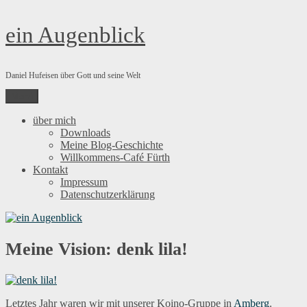
Zum
ein Augenblick
Inhalt
springen
Daniel Hufeisen über Gott und seine Welt
Menü
über mich
Downloads
Meine Blog-Geschichte
Willkommens-Café Fürth
Kontakt
Impressum
Datenschutzerklärung
Meine Vision: denk lila!
Letztes Jahr waren wir mit unserer Koino-Gruppe in
Amberg
.