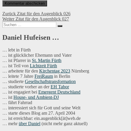
Beitragsnavigation
Vorheriger
Zurück
Zitat für den Augenblick 026
Nächster
Beitrag:
Weiter
Zitat für den Augenblick 027
Suchen
Beitrag:
Suchen
nach:
Daniel Hufeisen …
… lebt in Fürth
… ist glücklicher Ehemann und Vater
… ist Pfarrer in
St. Martin Fürth
… ist Teil von
Lichtzeit Fürth
… arbeitete für den
Kirchentag 2023
Nürnberg
… leitete 7 Jahre
FreiRaum
in Berlin
… studierte
Gesellschaftstransformation
… studierte vorher an der
EH Tabor
… ist engagiert bei
Emergent Deutschland
… ist
House- und Ambient-DJ
… fährt Fahrrad
… interessiert sich für Gott und seine Welt
… starte dieses Blog am 27. April 2004
… ist erreichbar: ein.augenblick[ät]web.de
… mehr
über Daniel
(nicht mehr ganz aktuell)