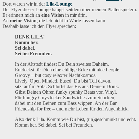
Dort waren wir in der
Lila-Lounge
.
Der Flyer dieser Lounge hängst seitdem über meinen Plattenspielern.
Er erinnert mich an
eine Vision
in mir drin.
An
meine Vision
, die ich nicht in Worte fassen kann.
Deshalb lasse ich den Flyer sprechen:
DENK LILA!
Komm her.
Sei dabei.
Sei bei Freunden.
In der Altstadt findest Du Dein zweites Daheim.
Entdeckst für Dich eine chillige Ecke mit nice People.
Groovy – but cosy relaxter Nachtkosmos.
Lively, Open Minded, Eased. Du bist Teil davon,
sitzt auf`m Sofa. Schlürfst das Eis aus Deinem Drink.
Gibst Deinen Ohren funky spunky Beats von Vinyl.
Für hungry Guys lecker Sandwiches zum Snacken,
dabei mit den Beinen zum Bass wippen. An der Bar
Friendship for free – und mehr Leben für den Augenblick.
Also denk Lila. Komm wie Du bist, (un)geschminkt und echt.
Komm her. Sei dabei. Sei bei Freunden.