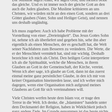
das gleiche. Und es ist immer noch der gleiche Gott an den
auch die Juden glauben. Die Muslime kritisieren an uns
Christen, wir würden nicht an den einen Gott, sondern an drei
Götter glauben (Vater, Sohn und Heiliger Geist), und nennen
uns deshalb ungläubig.
Ich muss zugeben: Auch ich habe Probleme mit der
Vorstellung von einer „Dreieinigkeit“. Das Jesus Gottes Sohn
ist, nehme ich als überliefert und gegeben hin, sehe ihn aber
eigentlich als einen Menschen, der es geschafft hat, die Welt
seiner Nachfahren zum Besseren zu verändern. Die Werte, die
er der Menschheit vermittelt hat, sind mir wichtig. Deshalb
bezeichne ich mich als Christ. Den heiligen Geist interpretiere
ich als die Spiritualität, welche die Menschen, in ihrem
Glauben an Gott in der Gemeinschaft, der Kirche, vereint.
Wenn ich aber sage, ich glaube an Gott, dann ist das zuerst
einmal meine ganz persönlicher Glaube, in den ich mir von
keiner Organisation hineinreden lasse, und ich wehre mich
dagegen, wenn eine Organisation mich aufgrund meines
Glaubens an Gott für sich vereinnahmen will.
Viele Christen werfen heute dem Islam vor, er trage den
Terror in die Welt. Ich denke, die „Islamisten“ handeln unter
dem Deckmantel der Religion, haben in Wirklichkeit jedoch
ganz andere Ziele. Im Grunde genommen ist das heute nichts