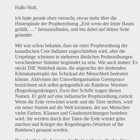
Hallo Hufi,
ich hatte gerade eben versucht, etwas mehr über die
Hintergünde der Prophezeihung „Erst wenn der letzte Baum
gefällt, …“ herauszufinden, und bin dabei auf deiner Seite
gelandet.
Mir war schon bekannt, dass sie einer Prophezeihung der
kanadischen Cree Indianer zugeschrieben wird, aber die
Ursprünge scheinen in mehreren ähnlichen Prohezeihungen
verschiedener Stämme begründet zu sein. Wie auch immer: Es
steckt DIE Wahrheit darin, die angesichts der drohenden
Klimakatastrophe das Schicksal der Menschheit bedeuten
könnte. Aktivisten der Umweltorganisation Greenpeace
bezeichnen sich selbst gelegentlich als Rainbow Warriors
(Regenbogenkrieger). Zwei iher Schiffe tragen diesen
Namen. Er geht auf eine indianische Prophezeihung zurück:
Wenn die Erde verwüstet wurde und die Tiere sterben, wird
ein neuer Stamm auf die Welt kommen, der aus Menschen
vieler Farben, Klassen und Glaubensrichtungen bestehen
wird. Sie werden durch ihre Taten die Erde wieder grün
machen und Krieger des Regenbogens (Warriors of the
Rainbow) genannt werden.