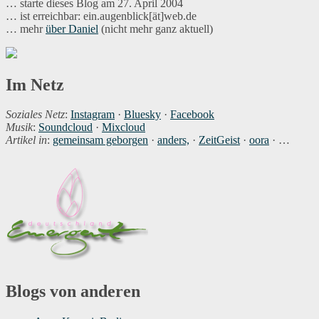
… starte dieses Blog am 27. April 2004
… ist erreichbar: ein.augenblick[ät]web.de
… mehr
über Daniel
(nicht mehr ganz aktuell)
Im Netz
Soziales Netz
:
Instagram
·
Bluesky
·
Facebook
Musik
:
Soundcloud
·
Mixcloud
Artikel in
:
gemeinsam geborgen
·
anders,
·
ZeitGeist
·
oora
· …
Blogs von anderen