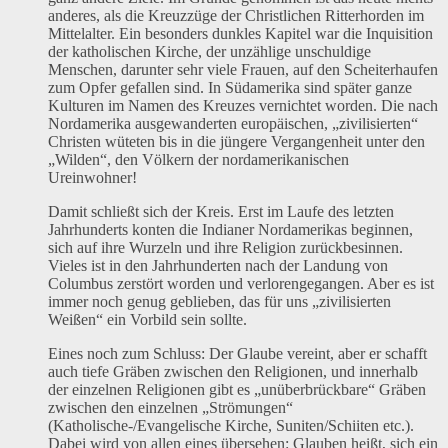
anderes, als die Kreuzzüge der Christlichen Ritterhorden im
Mittelalter. Ein besonders dunkles Kapitel war die Inquisition
der katholischen Kirche, der unzählige unschuldige
Menschen, darunter sehr viele Frauen, auf den Scheiterhaufen
zum Opfer gefallen sind. In Südamerika sind später ganze
Kulturen im Namen des Kreuzes vernichtet worden. Die nach
Nordamerika ausgewanderten europäischen, „zivilisierten“
Christen wüteten bis in die jüngere Vergangenheit unter den
„Wilden“, den Völkern der nordamerikanischen
Ureinwohner!
Damit schließt sich der Kreis. Erst im Laufe des letzten
Jahrhunderts konten die Indianer Nordamerikas beginnen,
sich auf ihre Wurzeln und ihre Religion zurückbesinnen.
Vieles ist in den Jahrhunderten nach der Landung von
Columbus zerstört worden und verlorengegangen. Aber es ist
immer noch genug geblieben, das für uns „zivilisierten
Weißen“ ein Vorbild sein sollte.
Eines noch zum Schluss: Der Glaube vereint, aber er schafft
auch tiefe Gräben zwischen den Religionen, und innerhalb
der einzelnen Religionen gibt es „unüberbrückbare“ Gräben
zwischen den einzelnen „Strömungen“
(Katholische-/Evangelische Kirche, Suniten/Schiiten etc.).
Dabei wird von allen eines übersehen: Glauben heißt, sich ein