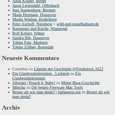
Anna Koppri, Berlin
Jason Liesendahl, Offenbach
Jens Stangenberg, Bremen
Maria Hermann, Hannover
Marlin Watling, Heidelberg
Peter Aschoff, Nürnberg
+
wild-und-unaufhaltsam.de
Rassismus und Kirche, Wuppertal
Rolf Krüger, Witten
Sandra Bils, Hannover
Tobias Faix, Marburg
Tobias Zöllner, Burgstädt
Neueste Kommentare
Cornelius
zu
Liturgie der Geschöpfe @Freakstock 2022
Ein Glaubensbekenntnis - Lichtzeit
zu
Ein
Glaubensbekenntnis
Silvester | Preach it, Baby!
zu
Meine Blog-Geschichte
Mitschu
zu
Die besten Freeware Mac Tools
Besser als wie man denkt? | fairlangen.org
zu
Besser als wie
man denkt?
Archiv