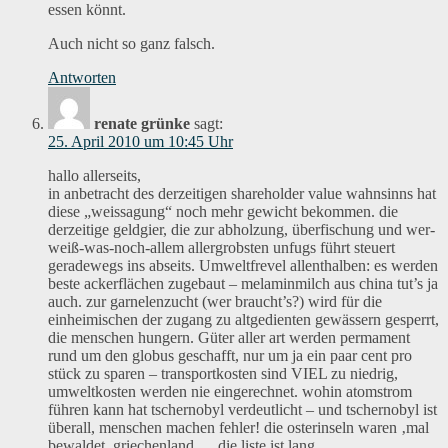
essen könnt.
Auch nicht so ganz falsch.
Antworten
renate grünke
sagt:
25. April 2010 um 10:45 Uhr
hallo allerseits,
in anbetracht des derzeitigen shareholder value wahnsinns hat
diese „weissagung“ noch mehr gewicht bekommen. die
derzeitige geldgier, die zur abholzung, überfischung und wer-
weiß-was-noch-allem allergrobsten unfugs führt steuert
geradewegs ins abseits. Umweltfrevel allenthalben: es werden
beste ackerflächen zugebaut – melaminmilch aus china tut’s ja
auch. zur garnelenzucht (wer braucht’s?) wird für die
einheimischen der zugang zu altgedienten gewässern gesperrt,
die menschen hungern. Güter aller art werden permament
rund um den globus geschafft, nur um ja ein paar cent pro
stück zu sparen – transportkosten sind VIEL zu niedrig,
umweltkosten werden nie eingerechnet. wohin atomstrom
führen kann hat tschernobyl verdeutlicht – und tschernobyl ist
überall, menschen machen fehler! die osterinseln waren ‚mal
bewaldet, griechenland … die liste ist lang.