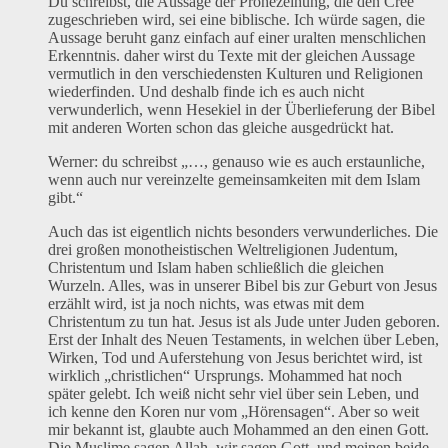
Du schreibst, die Aussage der Prohezeihung, die den Cree
zugeschrieben wird, sei eine biblische. Ich würde sagen, die
Aussage beruht ganz einfach auf einer uralten menschlichen
Erkenntnis. daher wirst du Texte mit der gleichen Aussage
vermutlich in den verschiedensten Kulturen und Religionen
wiederfinden. Und deshalb finde ich es auch nicht
verwunderlich, wenn Hesekiel in der Überlieferung der Bibel
mit anderen Worten schon das gleiche ausgedrückt hat.
Werner: du schreibst „…, genauso wie es auch erstaunliche,
wenn auch nur vereinzelte gemeinsamkeiten mit dem Islam
gibt.“
Auch das ist eigentlich nichts besonders verwunderliches. Die
drei großen monotheistischen Weltreligionen Judentum,
Christentum und Islam haben schließlich die gleichen
Wurzeln. Alles, was in unserer Bibel bis zur Geburt von Jesus
erzählt wird, ist ja noch nichts, was etwas mit dem
Christentum zu tun hat. Jesus ist als Jude unter Juden geboren.
Erst der Inhalt des Neuen Testaments, in welchen über Leben,
Wirken, Tod und Auferstehung von Jesus berichtet wird, ist
wirklich „christlichen“ Ursprungs. Mohammed hat noch
später gelebt. Ich weiß nicht sehr viel über sein Leben, und
ich kenne den Koren nur vom „Hörensagen“. Aber so weit
mir bekannt ist, glaubte auch Mohammed an den einen Gott.
Die Muslime sagen Allah, wir sagen Gott, und meinen beide