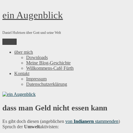
Zum
ein Augenblick
Inhalt
springen
Daniel Hufeisen über Gott und seine Welt
Menü
über mich
Downloads
Meine Blog-Geschichte
Willkommens-Café Fürth
Kontakt
Impressum
Datenschutzerklärung
dass man Geld nicht essen kann
Es gibt doch diesen (angeblichen
von
Indianern
stammenden
)
Spruch der
Umwelt
aktivisten: