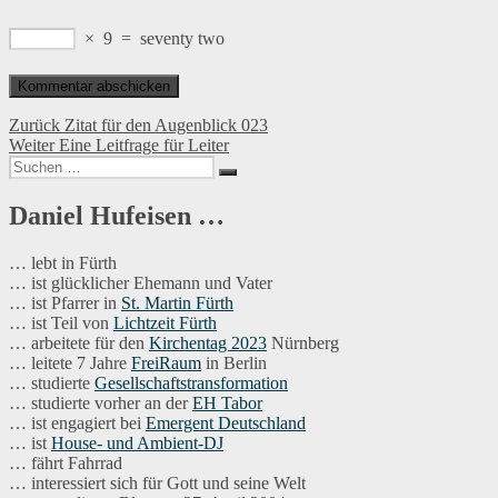
×
9
=
seventy two
Beitragsnavigation
Vorheriger
Zurück
Zitat für den Augenblick 023
Nächster
Beitrag:
Weiter
Eine Leitfrage für Leiter
Suchen
Beitrag:
Suchen
nach:
Daniel Hufeisen …
… lebt in Fürth
… ist glücklicher Ehemann und Vater
… ist Pfarrer in
St. Martin Fürth
… ist Teil von
Lichtzeit Fürth
… arbeitete für den
Kirchentag 2023
Nürnberg
… leitete 7 Jahre
FreiRaum
in Berlin
… studierte
Gesellschaftstransformation
… studierte vorher an der
EH Tabor
… ist engagiert bei
Emergent Deutschland
… ist
House- und Ambient-DJ
… fährt Fahrrad
… interessiert sich für Gott und seine Welt