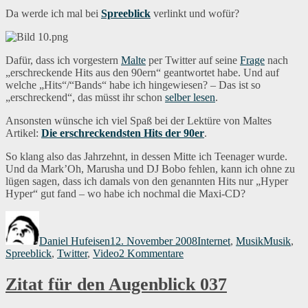
Da werde ich mal bei
Spreeblick
verlinkt und wofür?
Dafür, dass ich vorgestern
Malte
per Twitter auf seine
Frage
nach
„erschreckende Hits aus den 90ern“ geantwortet habe. Und auf
welche „Hits“/“Bands“ habe ich hingewiesen? – Das ist so
„erschreckend“, das müsst ihr schon
selber lesen
.
Ansonsten wünsche ich viel Spaß bei der Lektüre von Maltes
Artikel:
Die erschreckendsten Hits der 90er
.
So klang also das Jahrzehnt, in dessen Mitte ich Teenager wurde.
Und da Mark’Oh, Marusha und DJ Bobo fehlen, kann ich ohne zu
lügen sagen, dass ich damals von den genannten Hits nur „Hyper
Hyper“ gut fand – wo habe ich nochmal die Maxi-CD?
Autor
Veröffentlicht
Kategorien
Schlagwör
am
Daniel Hufeisen
12. November 2008
Internet
,
Musik
Musik
,
zu
Spreeblick
,
Twitter
,
Video
2 Kommentare
Verlinkt
bei
Zitat für den Augenblick 037
Spreeblick