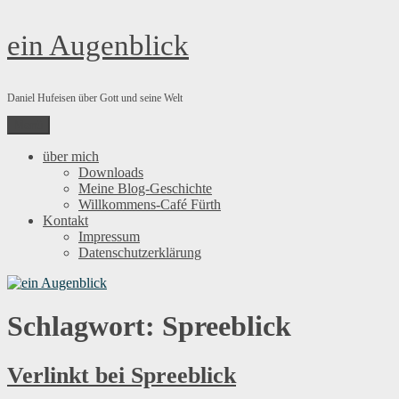
Zum
ein Augenblick
Inhalt
springen
Daniel Hufeisen über Gott und seine Welt
Menü
über mich
Downloads
Meine Blog-Geschichte
Willkommens-Café Fürth
Kontakt
Impressum
Datenschutzerklärung
Schlagwort:
Spreeblick
Verlinkt bei Spreeblick