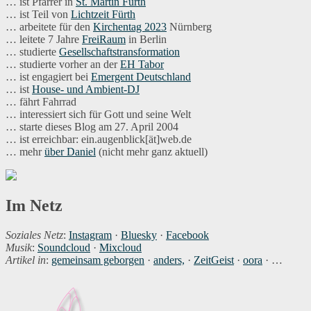
… ist Pfarrer in
St. Martin Fürth
… ist Teil von
Lichtzeit Fürth
… arbeitete für den
Kirchentag 2023
Nürnberg
… leitete 7 Jahre
FreiRaum
in Berlin
… studierte
Gesellschaftstransformation
… studierte vorher an der
EH Tabor
… ist engagiert bei
Emergent Deutschland
… ist
House- und Ambient-DJ
… fährt Fahrrad
… interessiert sich für Gott und seine Welt
… starte dieses Blog am 27. April 2004
… ist erreichbar: ein.augenblick[ät]web.de
… mehr
über Daniel
(nicht mehr ganz aktuell)
Im Netz
Soziales Netz
:
Instagram
·
Bluesky
·
Facebook
Musik
:
Soundcloud
·
Mixcloud
Artikel in
:
gemeinsam geborgen
·
anders,
·
ZeitGeist
·
oora
· …