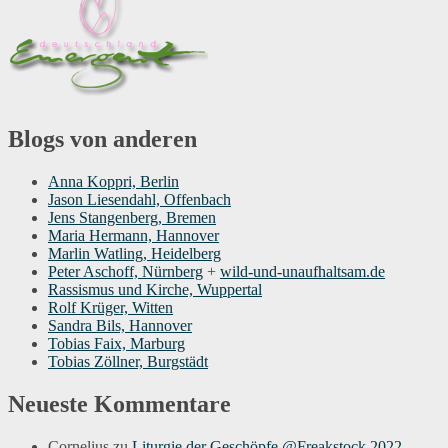
Blogs von anderen
Anna Koppri, Berlin
Jason Liesendahl, Offenbach
Jens Stangenberg, Bremen
Maria Hermann, Hannover
Marlin Watling, Heidelberg
Peter Aschoff, Nürnberg
+
wild-und-unaufhaltsam.de
Rassismus und Kirche, Wuppertal
Rolf Krüger, Witten
Sandra Bils, Hannover
Tobias Faix, Marburg
Tobias Zöllner, Burgstädt
Neueste Kommentare
Cornelius
zu
Liturgie der Geschöpfe @Freakstock 2022