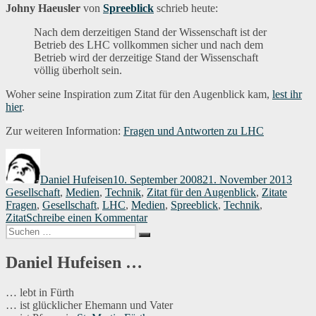
Johny Haeusler
von
Spreeblick
schrieb heute:
Nach dem derzeitigen Stand der Wissenschaft ist der
Betrieb des LHC vollkommen sicher und nach dem
Betrieb wird der derzeitige Stand der Wissenschaft
völlig überholt sein.
Woher seine Inspiration zum Zitat für den Augenblick kam,
lest ihr
hier
.
Zur weiteren Information:
Fragen und Antworten zu LHC
Autor
Veröffentlicht
Kateg
am
Daniel Hufeisen
10. September 2008
21. November 2013
Schlag
Gesellschaft
,
Medien
,
Technik
,
Zitat für den Augenblick
,
Zitate
Fragen
,
Gesellschaft
,
LHC
,
Medien
,
Spreeblick
,
Technik
,
zu
Zitat
Schreibe einen Kommentar
Suchen
Zitat
Suchen
nach:
für
den
Daniel Hufeisen …
Augenblick
037
… lebt in Fürth
… ist glücklicher Ehemann und Vater