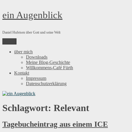
Zum
ein Augenblick
Inhalt
springen
Daniel Hufeisen über Gott und seine Welt
Menü
über mich
Downloads
Meine Blog-Geschichte
Willkommens-Café Fürth
Kontakt
Impressum
Datenschutzerklärung
Schlagwort:
Relevant
Tagebucheintrag aus einem ICE