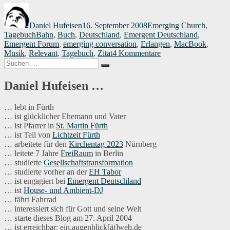
Autor
Veröffentlicht
Kategorien
am
Daniel Hufeisen
16. September 2008
Emerging Church
,
Schlagwörter
Tagebuch
Bahn
,
Buch
,
Deutschland
,
Emergent Deutschland
,
Emergent Forum
,
emerging conversation
,
Erlangen
,
MacBook
,
zu
Musik
,
Relevant
,
Tagebuch
,
Zitat
4 Kommentare
Suchen
Tagebucheintrag
Suchen
nach:
aus
einem
Daniel Hufeisen …
ICE
… lebt in Fürth
… ist glücklicher Ehemann und Vater
… ist Pfarrer in
St. Martin Fürth
… ist Teil von
Lichtzeit Fürth
… arbeitete für den
Kirchentag 2023
Nürnberg
… leitete 7 Jahre
FreiRaum
in Berlin
… studierte
Gesellschaftstransformation
… studierte vorher an der
EH Tabor
… ist engagiert bei
Emergent Deutschland
… ist
House- und Ambient-DJ
… fährt Fahrrad
… interessiert sich für Gott und seine Welt
… starte dieses Blog am 27. April 2004
… ist erreichbar: ein.augenblick[ät]web.de