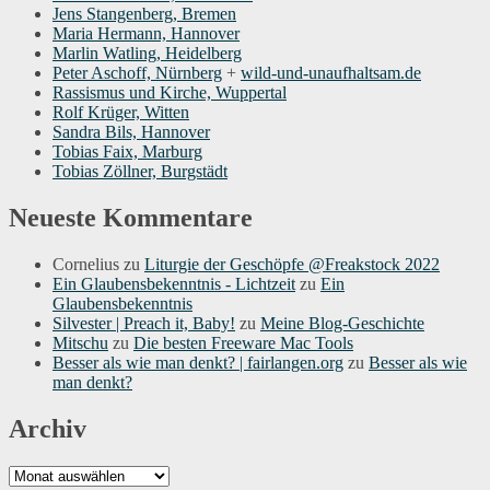
Jens Stangenberg, Bremen
Maria Hermann, Hannover
Marlin Watling, Heidelberg
Peter Aschoff, Nürnberg
+
wild-und-unaufhaltsam.de
Rassismus und Kirche, Wuppertal
Rolf Krüger, Witten
Sandra Bils, Hannover
Tobias Faix, Marburg
Tobias Zöllner, Burgstädt
Neueste Kommentare
Cornelius
zu
Liturgie der Geschöpfe @Freakstock 2022
Ein Glaubensbekenntnis - Lichtzeit
zu
Ein
Glaubensbekenntnis
Silvester | Preach it, Baby!
zu
Meine Blog-Geschichte
Mitschu
zu
Die besten Freeware Mac Tools
Besser als wie man denkt? | fairlangen.org
zu
Besser als wie
man denkt?
Archiv
Archiv