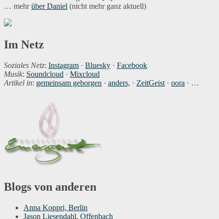
… mehr
über Daniel
(nicht mehr ganz aktuell)
Im Netz
Soziales Netz
:
Instagram
·
Bluesky
·
Facebook
Musik
:
Soundcloud
·
Mixcloud
Artikel in
:
gemeinsam geborgen
·
anders,
·
ZeitGeist
·
oora
· …
Blogs von anderen
Anna Koppri, Berlin
Jason Liesendahl, Offenbach