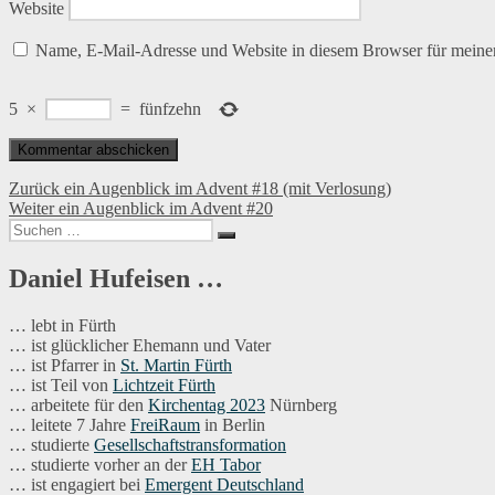
Website
Name, E-Mail-Adresse und Website in diesem Browser für meine
5
×
=
fünfzehn
Beitragsnavigation
Vorheriger
Zurück
ein Augenblick im Advent #18 (mit Verlosung)
Nächster
Beitrag:
Weiter
ein Augenblick im Advent #20
Suchen
Beitrag:
Suchen
nach:
Daniel Hufeisen …
… lebt in Fürth
… ist glücklicher Ehemann und Vater
… ist Pfarrer in
St. Martin Fürth
… ist Teil von
Lichtzeit Fürth
… arbeitete für den
Kirchentag 2023
Nürnberg
… leitete 7 Jahre
FreiRaum
in Berlin
… studierte
Gesellschaftstransformation
… studierte vorher an der
EH Tabor
… ist engagiert bei
Emergent Deutschland