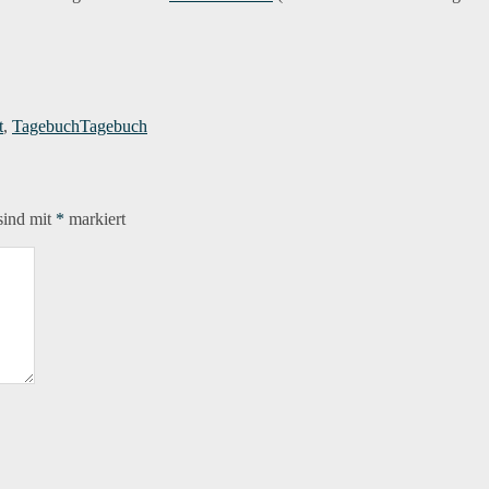
Schlagwörter
t
,
Tagebuch
Tagebuch
sind mit
*
markiert