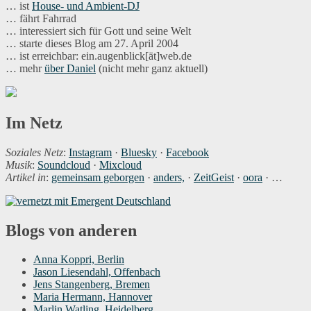
… ist
House- und Ambient-DJ
… fährt Fahrrad
… interessiert sich für Gott und seine Welt
… starte dieses Blog am 27. April 2004
… ist erreichbar: ein.augenblick[ät]web.de
… mehr
über Daniel
(nicht mehr ganz aktuell)
Im Netz
Soziales Netz
:
Instagram
·
Bluesky
·
Facebook
Musik
:
Soundcloud
·
Mixcloud
Artikel in
:
gemeinsam geborgen
·
anders,
·
ZeitGeist
·
oora
· …
Blogs von anderen
Anna Koppri, Berlin
Jason Liesendahl, Offenbach
Jens Stangenberg, Bremen
Maria Hermann, Hannover
Marlin Watling, Heidelberg