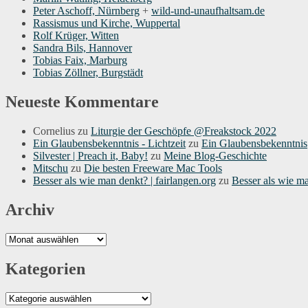
Peter Aschoff, Nürnberg
+
wild-und-unaufhaltsam.de
Rassismus und Kirche, Wuppertal
Rolf Krüger, Witten
Sandra Bils, Hannover
Tobias Faix, Marburg
Tobias Zöllner, Burgstädt
Neueste Kommentare
Cornelius
zu
Liturgie der Geschöpfe @Freakstock 2022
Ein Glaubensbekenntnis - Lichtzeit
zu
Ein Glaubensbekenntnis
Silvester | Preach it, Baby!
zu
Meine Blog-Geschichte
Mitschu
zu
Die besten Freeware Mac Tools
Besser als wie man denkt? | fairlangen.org
zu
Besser als wie m
Archiv
Archiv
Kategorien
Kategorien