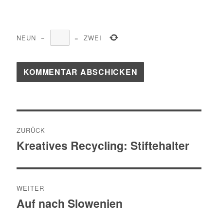
NEUN
−
=
ZWEI
Beitragsnavigation
ZURÜCK
Kreatives Recycling: Stiftehalter
Vorheriger
Beitrag:
WEITER
Auf nach Slowenien
Nächster
Beitrag: