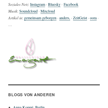
Soziales Netz
:
Instagram
·
Bluesky
·
Facebook
Musik
:
Soundcloud
·
Mixcloud
Artikel in
:
gemeinsam geborgen
·
anders,
·
ZeitGeist
·
oora
·
…
BLOGS VON ANDEREN
Anna Koppri, Berlin