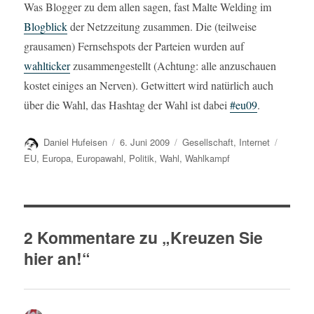
Was Blogger zu dem allen sagen, fast Malte Welding im
Blogblick
der Netzzeitung zusammen. Die (teilweise
grausamen) Fernsehspots der Parteien wurden auf
wahlticker
zusammengestellt (Achtung: alle anzuschauen
kostet einiges an Nerven). Getwittert wird natürlich auch
über die Wahl, das Hashtag der Wahl ist dabei
#eu09
.
Autor
Veröffentlicht
Kategorien
Schlagw
Daniel Hufeisen
6. Juni 2009
Gesellschaft
,
Internet
am
EU
,
Europa
,
Europawahl
,
Politik
,
Wahl
,
Wahlkampf
2 Kommentare zu „Kreuzen Sie
hier an!“