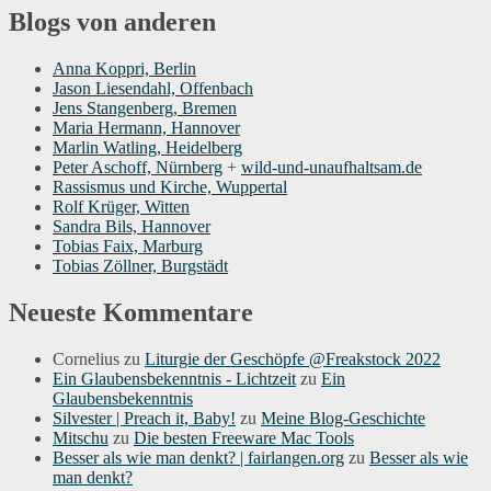
Blogs von anderen
Anna Koppri, Berlin
Jason Liesendahl, Offenbach
Jens Stangenberg, Bremen
Maria Hermann, Hannover
Marlin Watling, Heidelberg
Peter Aschoff, Nürnberg
+
wild-und-unaufhaltsam.de
Rassismus und Kirche, Wuppertal
Rolf Krüger, Witten
Sandra Bils, Hannover
Tobias Faix, Marburg
Tobias Zöllner, Burgstädt
Neueste Kommentare
Cornelius
zu
Liturgie der Geschöpfe @Freakstock 2022
Ein Glaubensbekenntnis - Lichtzeit
zu
Ein
Glaubensbekenntnis
Silvester | Preach it, Baby!
zu
Meine Blog-Geschichte
Mitschu
zu
Die besten Freeware Mac Tools
Besser als wie man denkt? | fairlangen.org
zu
Besser als wie
man denkt?