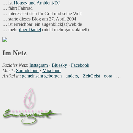
… ist
House- und Ambient-DJ
… fährt Fahrrad
… interessiert sich für Gott und seine Welt
… starte dieses Blog am 27. April 2004
… ist erreichbar: ein.augenblick[ät]web.de
… mehr
über Daniel
(nicht mehr ganz aktuell)
Im Netz
Soziales Netz
:
Instagram
·
Bluesky
·
Facebook
Musik
:
Soundcloud
·
Mixcloud
Artikel in
:
gemeinsam geborgen
·
anders,
·
ZeitGeist
·
oora
· …