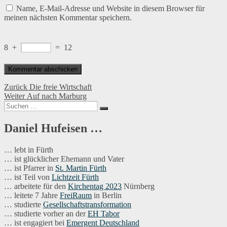
Name, E-Mail-Adresse und Website in diesem Browser für
meinen nächsten Kommentar speichern.
8
+
=
12
Beitragsnavigation
Vorheriger
Zurück
Die freie Wirtschaft
Nächster
Beitrag:
Weiter
Auf nach Marburg
Suchen
Beitrag:
Suchen
nach:
Daniel Hufeisen …
… lebt in Fürth
… ist glücklicher Ehemann und Vater
… ist Pfarrer in
St. Martin Fürth
… ist Teil von
Lichtzeit Fürth
… arbeitete für den
Kirchentag 2023
Nürnberg
… leitete 7 Jahre
FreiRaum
in Berlin
… studierte
Gesellschaftstransformation
… studierte vorher an der
EH Tabor
… ist engagiert bei
Emergent Deutschland