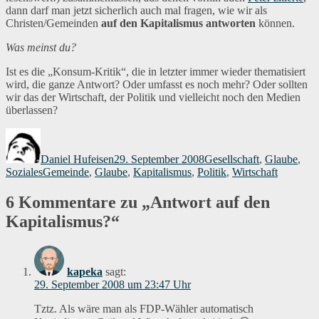
dann darf man jetzt sicherlich auch mal fragen, wie wir als
Christen/Gemeinden
auf den Kapitalismus antworten
können.
Was meinst du?
Ist es die „Konsum-Kritik“, die in letzter immer wieder thematisiert
wird, die ganze Antwort? Oder umfasst es noch mehr? Oder sollten
wir das der Wirtschaft, der Politik und vielleicht noch den Medien
überlassen?
Autor
Veröffentlicht
Kategorien
am
Daniel Hufeisen
29. September 2008
Gesellschaft
,
Glaube
,
Schlagwörter
Soziales
Gemeinde
,
Glaube
,
Kapitalismus
,
Politik
,
Wirtschaft
6 Kommentare zu „Antwort auf den
Kapitalismus?“
kapeka
sagt:
29. September 2008 um 23:47 Uhr
Tztz. Als wäre man als FDP-Wähler automatisch