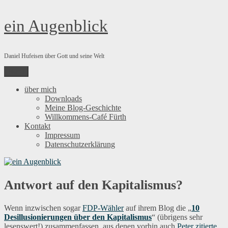
Zum
ein Augenblick
Inhalt
springen
Daniel Hufeisen über Gott und seine Welt
Menü
über mich
Downloads
Meine Blog-Geschichte
Willkommens-Café Fürth
Kontakt
Impressum
Datenschutzerklärung
Antwort auf den Kapitalismus?
Wenn inzwischen sogar
FDP-Wähler
auf ihrem Blog die „
10
Desillusionierungen über den Kapitalismus
“ (übrigens sehr
lesenswert!) zusammenfassen, aus denen vorhin auch
Peter zitierte
,