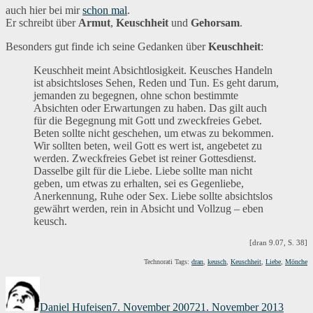
auch hier bei mir
schon mal
.
Er schreibt über
Armut
,
Keuschheit
und
Gehorsam
.
Besonders gut finde ich seine Gedanken über
Keuschheit
:
Keuschheit meint Absichtlosigkeit. Keusches Handeln
ist absichtsloses Sehen, Reden und Tun. Es geht darum,
jemanden zu begegnen, ohne schon bestimmte
Absichten oder Erwartungen zu haben. Das gilt auch
für die Begegnung mit Gott und zweckfreies Gebet.
Beten sollte nicht geschehen, um etwas zu bekommen.
Wir sollten beten, weil Gott es wert ist, angebetet zu
werden. Zweckfreies Gebet ist reiner Gottesdienst.
Dasselbe gilt für die Liebe. Liebe sollte man nicht
geben, um etwas zu erhalten, sei es Gegenliebe,
Anerkennung, Ruhe oder Sex. Liebe sollte absichtslos
gewährt werden, rein in Absicht und Vollzug – eben
keusch.
[dran 9.07, S. 38]
Technorati Tags:
dran
,
keusch
,
Keuschheit
,
Liebe
,
Mönche
Autor
Veröffentlicht
Katego
am
Daniel Hufeisen
7. November 2007
21. November 2013