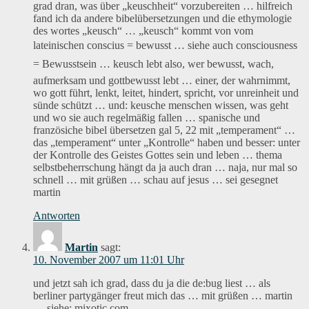
grad dran, was über „keuschheit“ vorzubereiten … hilfreich
fand ich da andere bibelübersetzungen und die ethymologie
des wortes „keusch“ … „keusch“ kommt von vom
lateinischen conscius = bewusst … siehe auch consciousness
= Bewusstsein … keusch lebt also, wer bewusst, wach,
aufmerksam und gottbewusst lebt … einer, der wahrnimmt,
wo gott führt, lenkt, leitet, hindert, spricht, vor unreinheit und
sünde schützt … und: keusche menschen wissen, was geht
und wo sie auch regelmäßig fallen … spanische und
französiche bibel übersetzen gal 5, 22 mit „temperament“ …
das „temperament“ unter „Kontrolle“ haben und besser: unter
der Kontrolle des Geistes Gottes sein und leben … thema
selbstbeherrschung hängt da ja auch dran … naja, nur mal so
schnell … mit grüßen … schau auf jesus … sei gesegnet
martin
Antworten
Martin
sagt:
10. November 2007 um 11:01 Uhr
und jetzt sah ich grad, dass du ja die de:bug liest … als
berliner partygänger freut mich das … mit grüßen … martin
… siehe: mixotic.com