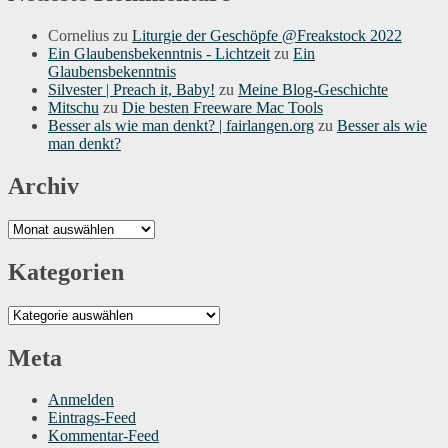
Cornelius
zu
Liturgie der Geschöpfe @Freakstock 2022
Ein Glaubensbekenntnis - Lichtzeit
zu
Ein
Glaubensbekenntnis
Silvester | Preach it, Baby!
zu
Meine Blog-Geschichte
Mitschu
zu
Die besten Freeware Mac Tools
Besser als wie man denkt? | fairlangen.org
zu
Besser als wie
man denkt?
Archiv
Archiv
Kategorien
Kategorien
Meta
Anmelden
Eintrags-Feed
Kommentar-Feed