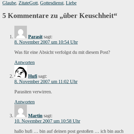
Schlagwörter
Glaube
,
Zitate
Gott
,
Gottesdienst
,
Liebe
5 Kommentare zu „über Keuschheit“
Parasit
sagt:
8. November 2007 um 10:54 Uhr
Was für eine Absicht verfolgst du mit diesem Post?
Antworten
Hufi
sagt:
8. November 2007 um 11:02 Uhr
Parasiten verwirren.
Antworten
Martin
sagt:
10. November 2007 um 10:58 Uhr
hallo hufi … bin auf deinen post gestoßen … ich bin auch