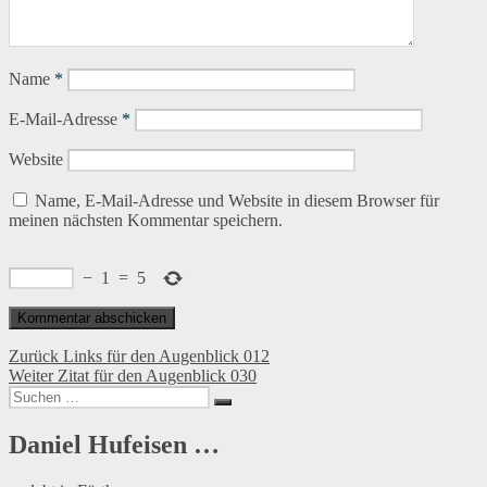
Name
*
E-Mail-Adresse
*
Website
Name, E-Mail-Adresse und Website in diesem Browser für
meinen nächsten Kommentar speichern.
−
1
=
5
Beitragsnavigation
Vorheriger
Zurück
Links für den Augenblick 012
Nächster
Beitrag:
Weiter
Zitat für den Augenblick 030
Suchen
Beitrag:
Suchen
nach:
Daniel Hufeisen …