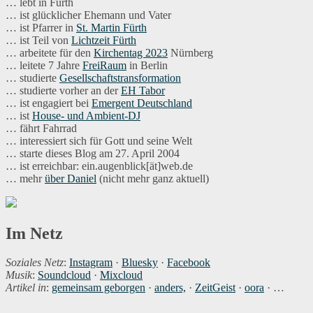
… lebt in Fürth
… ist glücklicher Ehemann und Vater
… ist Pfarrer in
St. Martin Fürth
… ist Teil von
Lichtzeit Fürth
… arbeitete für den
Kirchentag 2023
Nürnberg
… leitete 7 Jahre
FreiRaum
in Berlin
… studierte
Gesellschaftstransformation
… studierte vorher an der
EH Tabor
… ist engagiert bei
Emergent Deutschland
… ist
House- und Ambient-DJ
… fährt Fahrrad
… interessiert sich für Gott und seine Welt
… starte dieses Blog am 27. April 2004
… ist erreichbar: ein.augenblick[ät]web.de
… mehr
über Daniel
(nicht mehr ganz aktuell)
Im Netz
Soziales Netz
:
Instagram
·
Bluesky
·
Facebook
Musik
:
Soundcloud
·
Mixcloud
Artikel in
:
gemeinsam geborgen
·
anders,
·
ZeitGeist
·
oora
· …