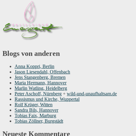
Blogs von anderen
Anna Koppri, Berlin
Jason Liesendahl, Offenbach
Jens Stangenberg, Bremen
Maria Hermann, Hannover
Marlin Watling, Heidelberg
Peter Aschoff, Nürnberg
+
wild-und-unaufhaltsam.de
Rassismus und Kirche, Wuppertal
Rolf Krüger, Witten
Sandra Bils, Hannover
Tobias Faix, Marburg
Tobias Zöllner, Burgstädt
Neueste Kommentare