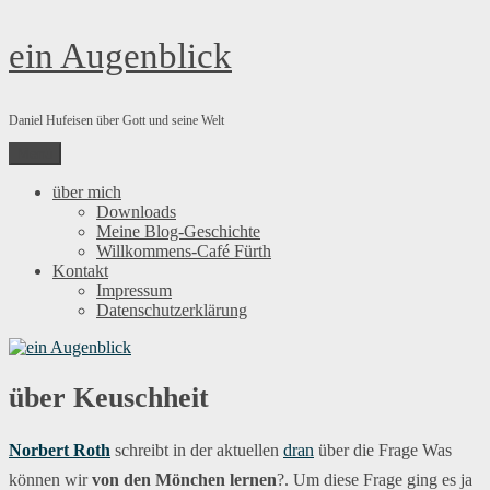
Zum
ein Augenblick
Inhalt
springen
Daniel Hufeisen über Gott und seine Welt
Menü
über mich
Downloads
Meine Blog-Geschichte
Willkommens-Café Fürth
Kontakt
Impressum
Datenschutzerklärung
über Keuschheit
Norbert Roth
schreibt in der aktuellen
dran
über die Frage Was
können wir
von den Mönchen lernen
?. Um diese Frage ging es ja