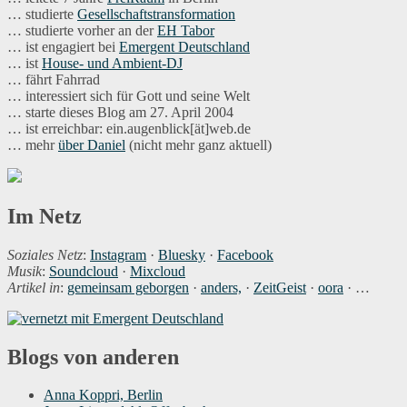
… studierte
Gesellschaftstransformation
… studierte vorher an der
EH Tabor
… ist engagiert bei
Emergent Deutschland
… ist
House- und Ambient-DJ
… fährt Fahrrad
… interessiert sich für Gott und seine Welt
… starte dieses Blog am 27. April 2004
… ist erreichbar: ein.augenblick[ät]web.de
… mehr
über Daniel
(nicht mehr ganz aktuell)
Im Netz
Soziales Netz
:
Instagram
·
Bluesky
·
Facebook
Musik
:
Soundcloud
·
Mixcloud
Artikel in
:
gemeinsam geborgen
·
anders,
·
ZeitGeist
·
oora
· …
Blogs von anderen
Anna Koppri, Berlin