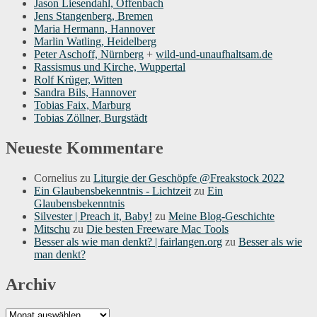
Jason Liesendahl, Offenbach
Jens Stangenberg, Bremen
Maria Hermann, Hannover
Marlin Watling, Heidelberg
Peter Aschoff, Nürnberg
+
wild-und-unaufhaltsam.de
Rassismus und Kirche, Wuppertal
Rolf Krüger, Witten
Sandra Bils, Hannover
Tobias Faix, Marburg
Tobias Zöllner, Burgstädt
Neueste Kommentare
Cornelius
zu
Liturgie der Geschöpfe @Freakstock 2022
Ein Glaubensbekenntnis - Lichtzeit
zu
Ein
Glaubensbekenntnis
Silvester | Preach it, Baby!
zu
Meine Blog-Geschichte
Mitschu
zu
Die besten Freeware Mac Tools
Besser als wie man denkt? | fairlangen.org
zu
Besser als wie
man denkt?
Archiv
Archiv