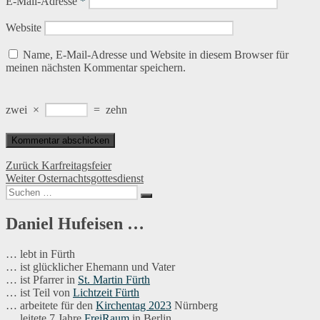
E-Mail-Adresse
*
Website
Name, E-Mail-Adresse und Website in diesem Browser für
meinen nächsten Kommentar speichern.
zwei
×
=
zehn
Beitragsnavigation
Vorheriger
Zurück
Karfreitagsfeier
Nächster
Beitrag:
Weiter
Osternachtsgottesdienst
Suchen
Beitrag:
Suchen
nach:
Daniel Hufeisen …
… lebt in Fürth
… ist glücklicher Ehemann und Vater
… ist Pfarrer in
St. Martin Fürth
… ist Teil von
Lichtzeit Fürth
… arbeitete für den
Kirchentag 2023
Nürnberg
… leitete 7 Jahre
FreiRaum
in Berlin