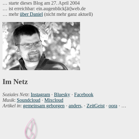
… starte dieses Blog am 27. April 2004
… ist erreichbar: ein.augenblick[ät]web.de
… mehr
über Daniel
(nicht mehr ganz aktuell)
Im Netz
Soziales Netz
:
Instagram
·
Bluesky
·
Facebook
Musik
:
Soundcloud
·
Mixcloud
Artikel in
:
gemeinsam geborgen
·
anders,
·
ZeitGeist
·
oora
· …