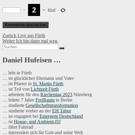
−
=
fünf
Beitragsnavigation
Vorheriger
Zurück
Live aus Fürth
Nächster
Beitrag:
Weiter
Ich bin dann mal weg.
Suchen
Beitrag:
Suchen
nach:
Daniel Hufeisen …
… lebt in Fürth
… ist glücklicher Ehemann und Vater
… ist Pfarrer in
St. Martin Fürth
… ist Teil von
Lichtzeit Fürth
… arbeitete für den
Kirchentag 2023
Nürnberg
… leitete 7 Jahre
FreiRaum
in Berlin
… studierte
Gesellschaftstransformation
… studierte vorher an der
EH Tabor
… ist engagiert bei
Emergent Deutschland
… ist
House- und Ambient-DJ
… fährt Fahrrad
… interessiert sich für Gott und seine Welt