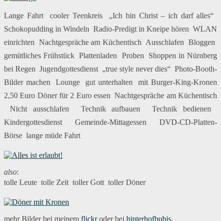
Lange Fahrt  cooler Teenkreis  „Ich bin Christ – ich darf alles“ 
Schokopudding in Windeln  Radio-Predigt in Kneipe hören  WLAN
einrichten  Nachtgespräche am Küchentisch  Ausschlafen  Bloggen 
gemütliches Frühstück  Plattenladen  Proben  Shoppen in Nürnberg
bei Regen  Jugendgottesdienst  „true style never dies“  Photo-Booth-
Bilder machen  Lounge  gut unterhalten  mit Burger-King-Kronen
2,50 Euro Döner für 2 Euro essen  Nachtgespräche am Küchentisch
 Nicht ausschlafen  Technik aufbauen  Technik bedienen 
Kindergottesdienst  Gemeinde-Mittagessen  DVD-CD-Platten-
Börse  lange müde Fahrt
also
:
tolle Leute  tolle Zeit  toller Gott  toller Döner
mehr Bilder bei meinem
flickr
oder bei
hinterhofbubis
.