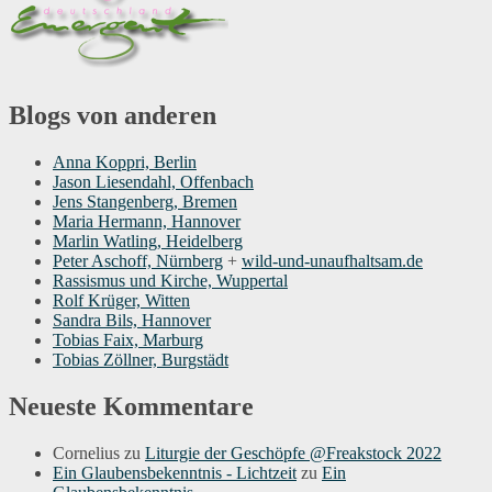
Blogs von anderen
Anna Koppri, Berlin
Jason Liesendahl, Offenbach
Jens Stangenberg, Bremen
Maria Hermann, Hannover
Marlin Watling, Heidelberg
Peter Aschoff, Nürnberg
+
wild-und-unaufhaltsam.de
Rassismus und Kirche, Wuppertal
Rolf Krüger, Witten
Sandra Bils, Hannover
Tobias Faix, Marburg
Tobias Zöllner, Burgstädt
Neueste Kommentare
Cornelius
zu
Liturgie der Geschöpfe @Freakstock 2022
Ein Glaubensbekenntnis - Lichtzeit
zu
Ein