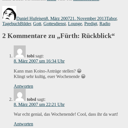
Autor
Veröffentlicht
Kategorien
am
Daniel Hufeisen
8. März 2007
21. November 2013
Tabor
,
Schlagwörter
Tagebuch
Bilder
,
Gott
,
Gottesdienst
,
Lounge
,
Predigt
,
Radio
2 Kommentare zu „Fürth: Rückblick“
tobi
sagt:
8. März 2007 um 16:34 Uhr
Kann man Koino-Anträge stellen? 😀
Klingt sehr kultig, euer Wochenende 😀
Antworten
tobsl
sagt:
8. März 2007 um 22:21 Uhr
War echt genial, das Wochenende! Cool, dass ihr da wart!
Antworten