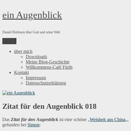
Zum
ein Augenblick
Inhalt
springen
Daniel Hufeisen über Gott und seine Welt
Menü
über mich
Downloads
Meine Blog-Geschichte
Willkommens-Café Fürth
Kontakt
Impressum
Datenschutzerklärung
Zitat für den Augenblick 018
Das
Zitat für den Augenblick
ist eine schöne „
Weisheit aus China
„,
gefunden bei
Simon
: