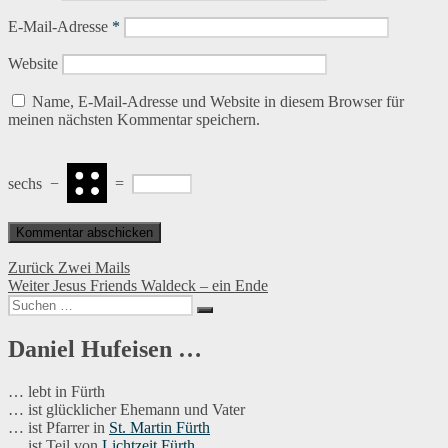
E-Mail-Adresse
*
Website
Name, E-Mail-Adresse und Website in diesem Browser für
meinen nächsten Kommentar speichern.
sechs
−
=
Beitragsnavigation
Vorheriger
Zurück
Zwei Mails
Nächster
Beitrag:
Weiter
Jesus Friends Waldeck – ein Ende
Suchen
Beitrag:
Suchen
nach:
Daniel Hufeisen …
… lebt in Fürth
… ist glücklicher Ehemann und Vater
… ist Pfarrer in
St. Martin Fürth
… ist Teil von
Lichtzeit Fürth