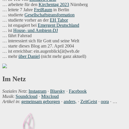
… arbeitete für den
Kirchentag 2023
Nürnberg
… leitete 7 Jahre
FreiRaum
in Berlin
… studierte
Gesellschaftstransformation
… studierte vorher an der
EH Tabor
… ist engagiert bei
Emergent Deutschland
… ist
House- und Ambient-DJ
… fährt Fahrrad
… interessiert sich für Gott und seine Welt
… starte dieses Blog am 27. April 2004
… ist erreichbar: ein.augenblick[ät]web.de
… mehr
über Daniel
(nicht mehr ganz aktuell)
Im Netz
Soziales Netz
:
Instagram
·
Bluesky
·
Facebook
Musik
:
Soundcloud
·
Mixcloud
Artikel in
:
gemeinsam geborgen
·
anders,
·
ZeitGeist
·
oora
· …