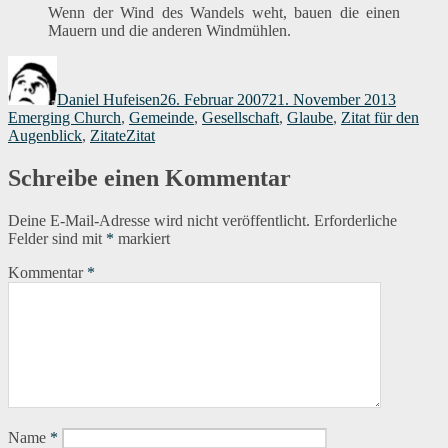
Wenn der Wind des Wandels weht, bauen die einen
Mauern und die anderen Windmühlen.
Autor
Veröffentlicht
Kategor
am
Daniel Hufeisen
26. Februar 2007
21. November 2013
Emerging Church
,
Gemeinde
,
Gesellschaft
,
Glaube
,
Zitat für den
Schlagwörter
Augenblick
,
Zitate
Zitat
Schreibe einen Kommentar
Deine E-Mail-Adresse wird nicht veröffentlicht.
Erforderliche
Felder sind mit
*
markiert
Kommentar
*
Name
*