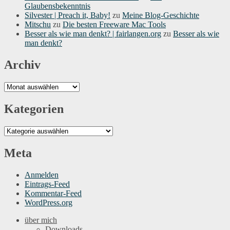
Glaubensbekenntnis
Silvester | Preach it, Baby!
zu
Meine Blog-Geschichte
Mitschu
zu
Die besten Freeware Mac Tools
Besser als wie man denkt? | fairlangen.org
zu
Besser als wie
man denkt?
Archiv
Archiv
Kategorien
Kategorien
Meta
Anmelden
Eintrags-Feed
Kommentar-Feed
WordPress.org
über mich
Downloads