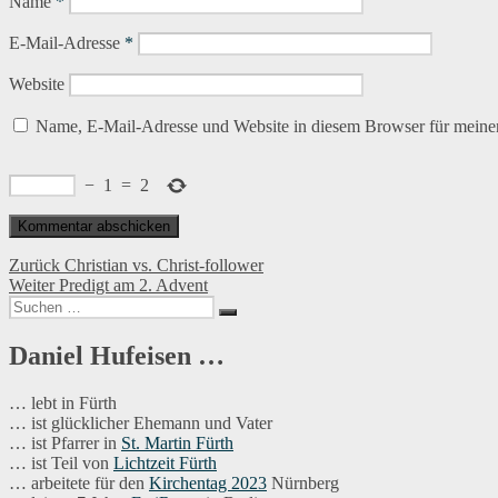
Name
*
E-Mail-Adresse
*
Website
Name, E-Mail-Adresse und Website in diesem Browser für meine
−
1
=
2
Beitragsnavigation
Vorheriger
Zurück
Christian vs. Christ-follower
Nächster
Beitrag:
Weiter
Predigt am 2. Advent
Suchen
Beitrag:
Suchen
nach:
Daniel Hufeisen …
… lebt in Fürth
… ist glücklicher Ehemann und Vater
… ist Pfarrer in
St. Martin Fürth
… ist Teil von
Lichtzeit Fürth
… arbeitete für den
Kirchentag 2023
Nürnberg