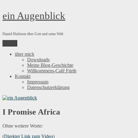
Zum
ein Augenblick
Inhalt
springen
Daniel Hufeisen über Gott und seine Welt
Menü
über mich
Downloads
Meine Blog-Geschichte
Willkommens-Café Fürth
Kontakt
Impressum
Datenschutzerklärung
I Promise Africa
Ohne weitere Worte:
(
Direkter Link zum Video
)