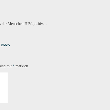
0% der Menschen HIV-positiv…
,
Video
sind mit
*
markiert