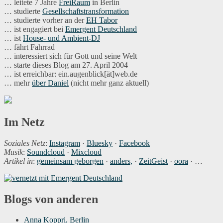
… leitete 7 Jahre
FreiRaum
in Berlin
… studierte
Gesellschaftstransformation
… studierte vorher an der
EH Tabor
… ist engagiert bei
Emergent Deutschland
… ist
House- und Ambient-DJ
… fährt Fahrrad
… interessiert sich für Gott und seine Welt
… starte dieses Blog am 27. April 2004
… ist erreichbar: ein.augenblick[ät]web.de
… mehr
über Daniel
(nicht mehr ganz aktuell)
Im Netz
Soziales Netz
:
Instagram
·
Bluesky
·
Facebook
Musik
:
Soundcloud
·
Mixcloud
Artikel in
:
gemeinsam geborgen
·
anders,
·
ZeitGeist
·
oora
· …
Blogs von anderen
Anna Koppri, Berlin