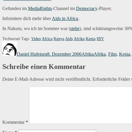
Gefunden im
MediaRights
-Channel im
Democracy
-Player.
Informiere dich mehr über
Aids in Africa
.
In Nakuru, wo ich im Sommer war (
siehe
), sind schätzungsweise 3
Technorati Tags:
Video
Africa
Kenya
Aids
Afrika
Kenia
HIV
Autor
Veröffentlicht
Kategorien
Schlagwörter
am
Daniel Hufeisen
8. Dezember 2006
Afrika
Afrika
,
Film
,
Kenia
Schreibe einen Kommentar
Deine E-Mail-Adresse wird nicht veröffentlicht.
Erforderliche Felder 
Kommentar
*