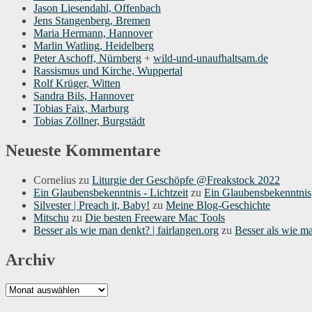
Jason Liesendahl, Offenbach
Jens Stangenberg, Bremen
Maria Hermann, Hannover
Marlin Watling, Heidelberg
Peter Aschoff, Nürnberg
+
wild-und-unaufhaltsam.de
Rassismus und Kirche, Wuppertal
Rolf Krüger, Witten
Sandra Bils, Hannover
Tobias Faix, Marburg
Tobias Zöllner, Burgstädt
Neueste Kommentare
Cornelius
zu
Liturgie der Geschöpfe @Freakstock 2022
Ein Glaubensbekenntnis - Lichtzeit
zu
Ein Glaubensbekenntnis
Silvester | Preach it, Baby!
zu
Meine Blog-Geschichte
Mitschu
zu
Die besten Freeware Mac Tools
Besser als wie man denkt? | fairlangen.org
zu
Besser als wie m
Archiv
Archiv