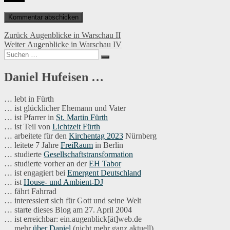
Beitragsnavigation
Vorheriger
Zurück
Augenblicke in Warschau II
Nächster
Beitrag:
Weiter
Augenblicke in Warschau IV
Suchen
Beitrag:
Suchen
nach:
Daniel Hufeisen …
… lebt in Fürth
… ist glücklicher Ehemann und Vater
… ist Pfarrer in
St. Martin Fürth
… ist Teil von
Lichtzeit Fürth
… arbeitete für den
Kirchentag 2023
Nürnberg
… leitete 7 Jahre
FreiRaum
in Berlin
… studierte
Gesellschaftstransformation
… studierte vorher an der
EH Tabor
… ist engagiert bei
Emergent Deutschland
… ist
House- und Ambient-DJ
… fährt Fahrrad
… interessiert sich für Gott und seine Welt
… starte dieses Blog am 27. April 2004
… ist erreichbar: ein.augenblick[ät]web.de
… mehr
über Daniel
(nicht mehr ganz aktuell)