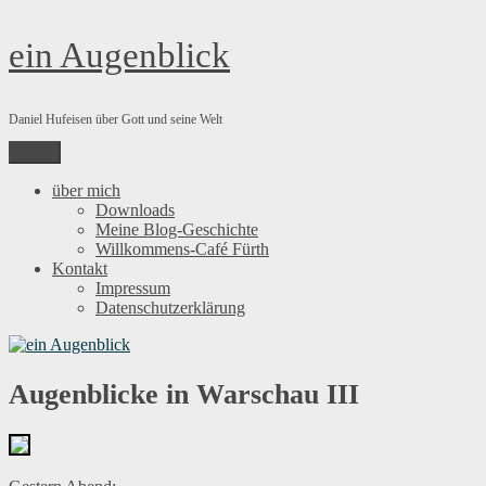
Zum
ein Augenblick
Inhalt
springen
Daniel Hufeisen über Gott und seine Welt
Menü
über mich
Downloads
Meine Blog-Geschichte
Willkommens-Café Fürth
Kontakt
Impressum
Datenschutzerklärung
Augenblicke in Warschau III