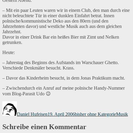
Gestern Abend:
– Mit ein paar Leuten waren wir in einem Club, den man durch eine
nicht beleuchtete Tür in einer dunklen Einfahrt betrat. Innen
polnische/kommunistische Deko aus den 80ern (und den
Jahrzehnten davor) und westliche Musik auch aus dem gleichen
Jahrzehnt.
Davor in einer Drink Bar ein heißes Bier mit Zimt und Nelken
getrunken.
Heute:
– Jahrestag des Beginns des Aufstands im Warschauer Ghetto.
Verschiede Denkmäler besucht. Krass.
– Davor das Kinderheim besucht, in dem Jonas Praktikum macht.
– Zwischendurch ein Anruf auf meine polnische Handy-Nummer
vom Blog-Parasit Udo 😉
Autor
Veröffentlicht
Kategorien
Schlagwö
am
Daniel Hufeisen
19. April 2006
bisher ohne Kategorie
Musik
Schreibe einen Kommentar