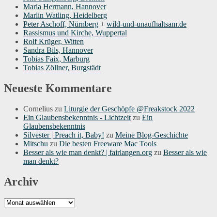
Maria Hermann, Hannover
Marlin Watling, Heidelberg
Peter Aschoff, Nürnberg
+
wild-und-unaufhaltsam.de
Rassismus und Kirche, Wuppertal
Rolf Krüger, Witten
Sandra Bils, Hannover
Tobias Faix, Marburg
Tobias Zöllner, Burgstädt
Neueste Kommentare
Cornelius
zu
Liturgie der Geschöpfe @Freakstock 2022
Ein Glaubensbekenntnis - Lichtzeit
zu
Ein
Glaubensbekenntnis
Silvester | Preach it, Baby!
zu
Meine Blog-Geschichte
Mitschu
zu
Die besten Freeware Mac Tools
Besser als wie man denkt? | fairlangen.org
zu
Besser als wie
man denkt?
Archiv
Archiv