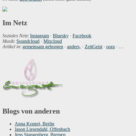
Im Netz
Soziales Netz
:
Instagram
·
Bluesky
·
Facebook
Musik
:
Soundcloud
·
Mixcloud
Artikel in
:
gemeinsam geborgen
·
anders,
·
ZeitGeist
·
oora
· …
Blogs von anderen
Anna Koppri, Berlin
Jason Liesendahl, Offenbach
Jens Stangenberg, Bremen