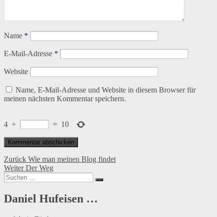
Name
*
E-Mail-Adresse
*
Website
Name, E-Mail-Adresse und Website in diesem Browser für
meinen nächsten Kommentar speichern.
4
+
=
10
Beitragsnavigation
Vorheriger
Zurück
Wie man meinen Blog findet
Nächster
Beitrag:
Weiter
Der Weg
Suchen
Beitrag:
Suchen
nach:
Daniel Hufeisen …