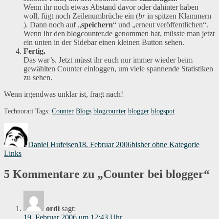
Wenn ihr noch etwas Abstand davor oder dahinter haben
woll, fügt noch Zeilenumbrüche ein (
br
in spitzen Klammern
). Dann noch auf „
speichern
“ und „erneut veröffentlichen“.
Wenn ihr den blogcounter.de genommen hat, müsste man jetzt
ein unten in der Sidebar einen kleinen Button sehen.
Fertig.
Das war’s. Jetzt müsst ihr euch nur immer wieder beim
gewählten Counter einloggen, um viele spannende Statistiken
zu sehen.
Wenn irgendwas unklar ist, fragt nach!
Technorati Tags:
Counter
Blogs
blogcounter
blogger
blogspot
Autor
Veröffentlicht
Kategorien
Schla
am
Daniel Hufeisen
18. Februar 2006
bisher ohne Kategorie
Links
5 Kommentare zu „Counter bei blogger“
ordi
sagt:
19. Februar 2006 um 12:43 Uhr