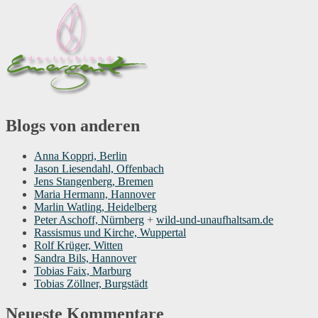
Blogs von anderen
Anna Koppri, Berlin
Jason Liesendahl, Offenbach
Jens Stangenberg, Bremen
Maria Hermann, Hannover
Marlin Watling, Heidelberg
Peter Aschoff, Nürnberg
+
wild-und-unaufhaltsam.de
Rassismus und Kirche, Wuppertal
Rolf Krüger, Witten
Sandra Bils, Hannover
Tobias Faix, Marburg
Tobias Zöllner, Burgstädt
Neueste Kommentare