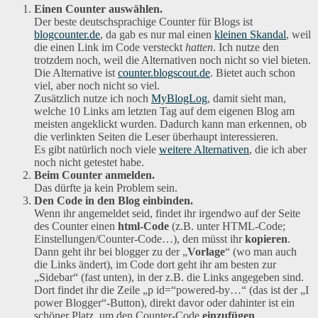
Einen Counter auswählen.
Der beste deutschsprachige Counter für Blogs ist
blogcounter.de
, da gab es nur mal einen
kleinen Skandal
, weil
die einen Link im Code versteckt
hatten
. Ich nutze den
trotzdem noch, weil die Alternativen noch nicht so viel bieten.
Die Alternative ist
counter.blogscout.de
. Bietet auch schon
viel, aber noch nicht so viel.
Zusätzlich nutze ich noch
MyBlogLog
, damit sieht man,
welche 10 Links am letzten Tag auf dem eigenen Blog am
meisten angeklickt wurden. Dadurch kann man erkennen, ob
die verlinkten Seiten die Leser überhaupt interessieren.
Es gibt natürlich noch viele
weitere Alternativen
, die ich aber
noch nicht getestet habe.
Beim Counter anmelden.
Das dürfte ja kein Problem sein.
Den Code in den Blog einbinden.
Wenn ihr angemeldet seid, findet ihr irgendwo auf der Seite
des Counter einen
html-Code
(z.B. unter HTML-Code;
Einstellungen/Counter-Code…), den müsst ihr
kopieren
.
Dann geht ihr bei blogger zu der „
Vorlage
“ (wo man auch
die Links ändert), im Code dort geht ihr am besten zur
„Sidebar“ (fast unten), in der z.B. die Links angegeben sind.
Dort findet ihr die Zeile „p id=“powered-by…“ (das ist der „I
power Blogger“-Button), direkt davor oder dahinter ist ein
schöner Platz, um den Counter-Code
einzufügen
.