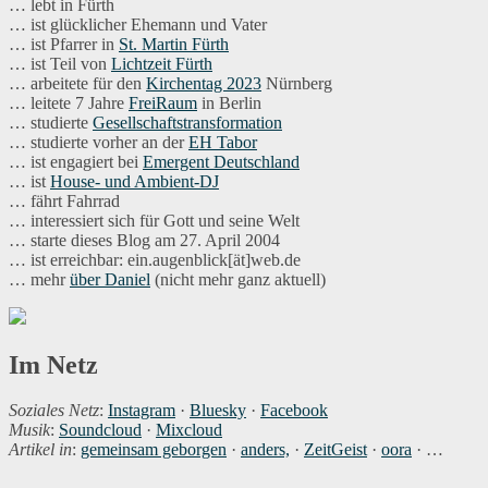
… lebt in Fürth
… ist glücklicher Ehemann und Vater
… ist Pfarrer in
St. Martin Fürth
… ist Teil von
Lichtzeit Fürth
… arbeitete für den
Kirchentag 2023
Nürnberg
… leitete 7 Jahre
FreiRaum
in Berlin
… studierte
Gesellschaftstransformation
… studierte vorher an der
EH Tabor
… ist engagiert bei
Emergent Deutschland
… ist
House- und Ambient-DJ
… fährt Fahrrad
… interessiert sich für Gott und seine Welt
… starte dieses Blog am 27. April 2004
… ist erreichbar: ein.augenblick[ät]web.de
… mehr
über Daniel
(nicht mehr ganz aktuell)
Im Netz
Soziales Netz
:
Instagram
·
Bluesky
·
Facebook
Musik
:
Soundcloud
·
Mixcloud
Artikel in
:
gemeinsam geborgen
·
anders,
·
ZeitGeist
·
oora
· …