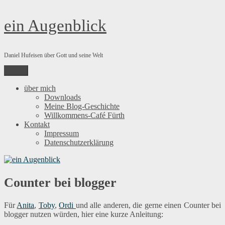
Zum
ein Augenblick
Inhalt
springen
Daniel Hufeisen über Gott und seine Welt
Menü
über mich
Downloads
Meine Blog-Geschichte
Willkommens-Café Fürth
Kontakt
Impressum
Datenschutzerklärung
Counter bei blogger
Für
Anita
,
Toby
,
Ordi
und alle anderen, die gerne einen Counter bei
blogger nutzen würden, hier eine kurze Anleitung: