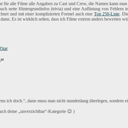
t für alle Filme alle Angaben zu Cast und Crew, die Namen kann man 
ch nette Hintergrundinfos (trivia) und eine Auflistung von Fehlern 
hnet und mit einer komplizierten Formel auch eine
Top 250-Liste
. Di
dann. Es ist wirklich selten, dass ich Filme extrem anders bewerten wü
gwörter
Zitat
b“
n ich doch.“, dann muss man nicht stundenlang überlegen, sondern e
 auch deine „unverzichtbar“-Kategorie 😉 )