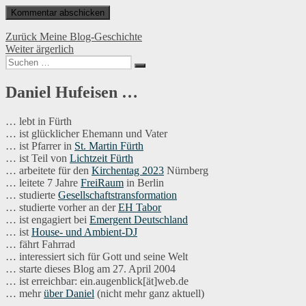
Beitragsnavigation
Vorheriger
Zurück
Meine Blog-Geschichte
Nächster
Beitrag:
Weiter
ärgerlich
Suchen
Beitrag:
Suchen
nach:
Daniel Hufeisen …
… lebt in Fürth
… ist glücklicher Ehemann und Vater
… ist Pfarrer in
St. Martin Fürth
… ist Teil von
Lichtzeit Fürth
… arbeitete für den
Kirchentag 2023
Nürnberg
… leitete 7 Jahre
FreiRaum
in Berlin
… studierte
Gesellschaftstransformation
… studierte vorher an der
EH Tabor
… ist engagiert bei
Emergent Deutschland
… ist
House- und Ambient-DJ
… fährt Fahrrad
… interessiert sich für Gott und seine Welt
… starte dieses Blog am 27. April 2004
… ist erreichbar: ein.augenblick[ät]web.de
… mehr
über Daniel
(nicht mehr ganz aktuell)