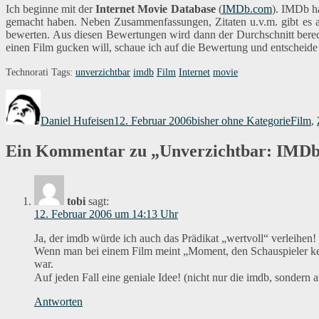
Ich beginne mit der
Internet Movie Database
(
IMDb.com
). IMDb ha
gemacht haben. Neben Zusammenfassungen, Zitaten u.v.m. gibt es au
bewerten. Aus diesen Bewertungen wird dann der Durchschnitt berec
einen Film gucken will, schaue ich auf die Bewertung und entscheide 
Technorati Tags:
unverzichtbar
imdb
Film
Internet
movie
Autor
Veröffentlicht
Kategorien
Schla
am
Daniel Hufeisen
12. Februar 2006
bisher ohne Kategorie
Film
,
Ein Kommentar zu „Unverzichtbar: IMD
tobi
sagt:
12. Februar 2006 um 14:13 Uhr
Ja, der imdb würde ich auch das Prädikat „wertvoll“ verleihen!
Wenn man bei einem Film meint „Moment, den Schauspieler ken
war.
Auf jeden Fall eine geniale Idee! (nicht nur die imdb, sondern
Antworten