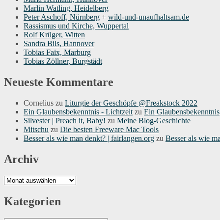
Marlin Watling, Heidelberg
Peter Aschoff, Nürnberg
+
wild-und-unaufhaltsam.de
Rassismus und Kirche, Wuppertal
Rolf Krüger, Witten
Sandra Bils, Hannover
Tobias Faix, Marburg
Tobias Zöllner, Burgstädt
Neueste Kommentare
Cornelius
zu
Liturgie der Geschöpfe @Freakstock 2022
Ein Glaubensbekenntnis - Lichtzeit
zu
Ein Glaubensbekenntnis
Silvester | Preach it, Baby!
zu
Meine Blog-Geschichte
Mitschu
zu
Die besten Freeware Mac Tools
Besser als wie man denkt? | fairlangen.org
zu
Besser als wie m
Archiv
Archiv
Kategorien