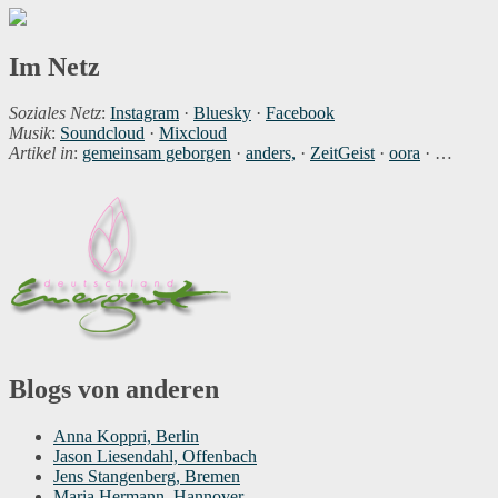
Im Netz
Soziales Netz
:
Instagram
·
Bluesky
·
Facebook
Musik
:
Soundcloud
·
Mixcloud
Artikel in
:
gemeinsam geborgen
·
anders,
·
ZeitGeist
·
oora
· …
Blogs von anderen
Anna Koppri, Berlin
Jason Liesendahl, Offenbach
Jens Stangenberg, Bremen
Maria Hermann, Hannover