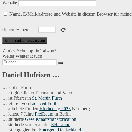
Website
Name, E-Mail-Adresse und Website in diesem Browser für meine
sieben
+
neun
=
Beitragsnavigation
Vorheriger
Zurück
Schnappi in Taiwan?
Nächster
Beitrag:
Weiter
Weißer Rauch
Suchen
Beitrag:
Suchen
nach:
Daniel Hufeisen …
… lebt in Fürth
… ist glücklicher Ehemann und Vater
… ist Pfarrer in
St. Martin Fürth
… ist Teil von
Lichtzeit Fürth
… arbeitete für den
Kirchentag 2023
Nürnberg
… leitete 7 Jahre
FreiRaum
in Berlin
… studierte
Gesellschaftstransformation
… studierte vorher an der
EH Tabor
… ist engagiert bei
Emergent Deutschland