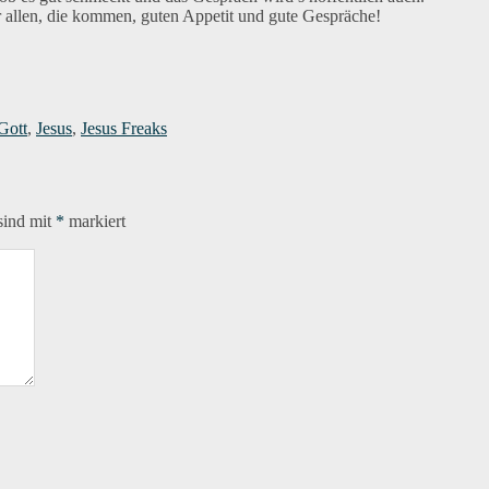
 allen, die kommen, guten Appetit und gute Gespräche!
rter
Gott
,
Jesus
,
Jesus Freaks
sind mit
*
markiert