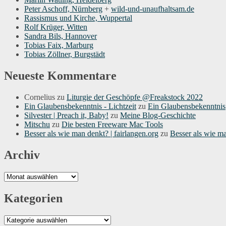
Peter Aschoff, Nürnberg
+
wild-und-unaufhaltsam.de
Rassismus und Kirche, Wuppertal
Rolf Krüger, Witten
Sandra Bils, Hannover
Tobias Faix, Marburg
Tobias Zöllner, Burgstädt
Neueste Kommentare
Cornelius
zu
Liturgie der Geschöpfe @Freakstock 2022
Ein Glaubensbekenntnis - Lichtzeit
zu
Ein Glaubensbekenntnis
Silvester | Preach it, Baby!
zu
Meine Blog-Geschichte
Mitschu
zu
Die besten Freeware Mac Tools
Besser als wie man denkt? | fairlangen.org
zu
Besser als wie m
Archiv
Archiv
Kategorien
Kategorien