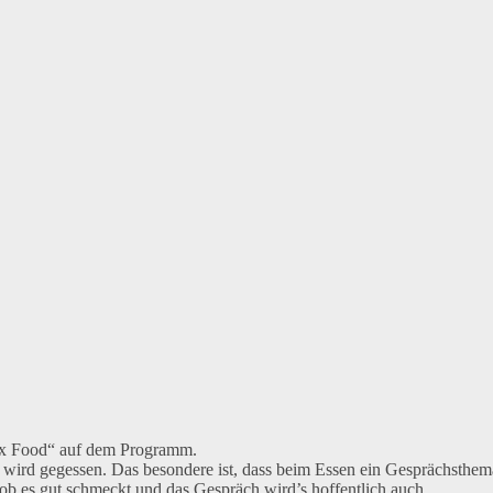
ax Food“ auf dem Programm.
 wird gegessen. Das besondere ist, dass beim Essen ein Gesprächsthem
ob es gut schmeckt und das Gespräch wird’s hoffentlich auch.