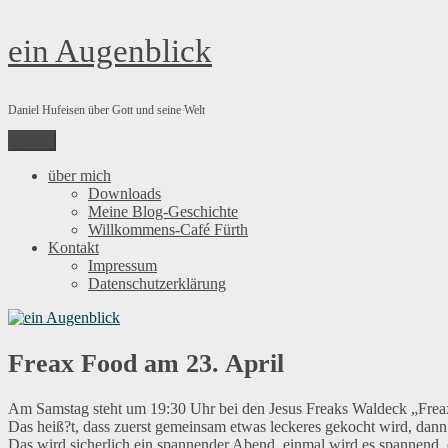
Zum
ein Augenblick
Inhalt
springen
Daniel Hufeisen über Gott und seine Welt
Menü
über mich
Downloads
Meine Blog-Geschichte
Willkommens-Café Fürth
Kontakt
Impressum
Datenschutzerklärung
Freax Food am 23. April
Am Samstag steht um 19:30 Uhr bei den Jesus Freaks Waldeck „Fre
Das heiß?t, dass zuerst gemeinsam etwas leckeres gekocht wird, dann
Das wird sicherlich ein spannender Abend, einmal wird es spannend, 