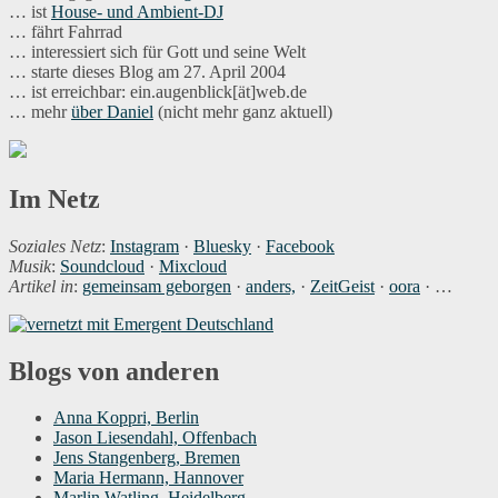
… ist
House- und Ambient-DJ
… fährt Fahrrad
… interessiert sich für Gott und seine Welt
… starte dieses Blog am 27. April 2004
… ist erreichbar: ein.augenblick[ät]web.de
… mehr
über Daniel
(nicht mehr ganz aktuell)
Im Netz
Soziales Netz
:
Instagram
·
Bluesky
·
Facebook
Musik
:
Soundcloud
·
Mixcloud
Artikel in
:
gemeinsam geborgen
·
anders,
·
ZeitGeist
·
oora
· …
Blogs von anderen
Anna Koppri, Berlin
Jason Liesendahl, Offenbach
Jens Stangenberg, Bremen
Maria Hermann, Hannover
Marlin Watling, Heidelberg