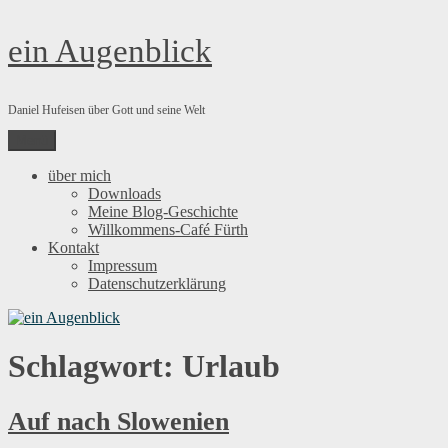
Zum
ein Augenblick
Inhalt
springen
Daniel Hufeisen über Gott und seine Welt
Menü
über mich
Downloads
Meine Blog-Geschichte
Willkommens-Café Fürth
Kontakt
Impressum
Datenschutzerklärung
Schlagwort:
Urlaub
Auf nach Slowenien