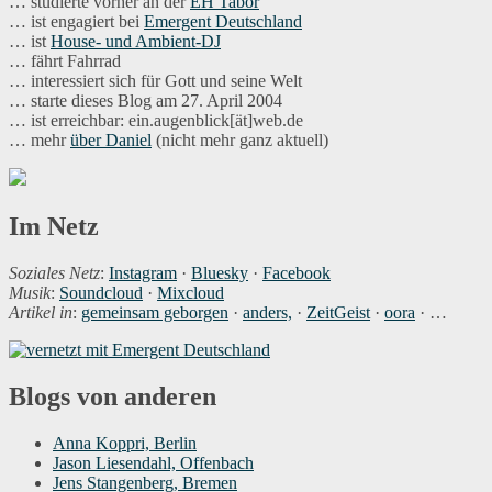
… studierte vorher an der
EH Tabor
… ist engagiert bei
Emergent Deutschland
… ist
House- und Ambient-DJ
… fährt Fahrrad
… interessiert sich für Gott und seine Welt
… starte dieses Blog am 27. April 2004
… ist erreichbar: ein.augenblick[ät]web.de
… mehr
über Daniel
(nicht mehr ganz aktuell)
Im Netz
Soziales Netz
:
Instagram
·
Bluesky
·
Facebook
Musik
:
Soundcloud
·
Mixcloud
Artikel in
:
gemeinsam geborgen
·
anders,
·
ZeitGeist
·
oora
· …
Blogs von anderen
Anna Koppri, Berlin
Jason Liesendahl, Offenbach
Jens Stangenberg, Bremen