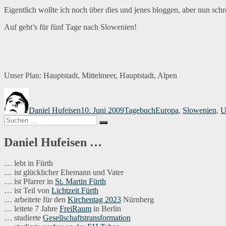
Eigentlich wollte ich noch über dies und jenes bloggen, aber nun schr
Auf geht’s für fünf Tage nach Slowenien!
Unser Plan: Hauptstadt, Mittelmeer, Hauptstadt, Alpen
Autor
Veröffentlicht
Kategorien
Schlagwörter
am
Daniel Hufeisen
10. Juni 2009
Tagebuch
Europa
,
Slowenien
,
U
Suchen
Suchen
nach:
Daniel Hufeisen …
… lebt in Fürth
… ist glücklicher Ehemann und Vater
… ist Pfarrer in
St. Martin Fürth
… ist Teil von
Lichtzeit Fürth
… arbeitete für den
Kirchentag 2023
Nürnberg
… leitete 7 Jahre
FreiRaum
in Berlin
… studierte
Gesellschaftstransformation