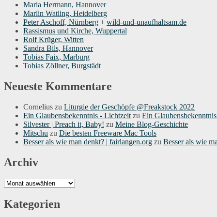
Maria Hermann, Hannover
Marlin Watling, Heidelberg
Peter Aschoff, Nürnberg
+
wild-und-unaufhaltsam.de
Rassismus und Kirche, Wuppertal
Rolf Krüger, Witten
Sandra Bils, Hannover
Tobias Faix, Marburg
Tobias Zöllner, Burgstädt
Neueste Kommentare
Cornelius
zu
Liturgie der Geschöpfe @Freakstock 2022
Ein Glaubensbekenntnis - Lichtzeit
zu
Ein Glaubensbekenntnis
Silvester | Preach it, Baby!
zu
Meine Blog-Geschichte
Mitschu
zu
Die besten Freeware Mac Tools
Besser als wie man denkt? | fairlangen.org
zu
Besser als wie m
Archiv
Archiv
Kategorien