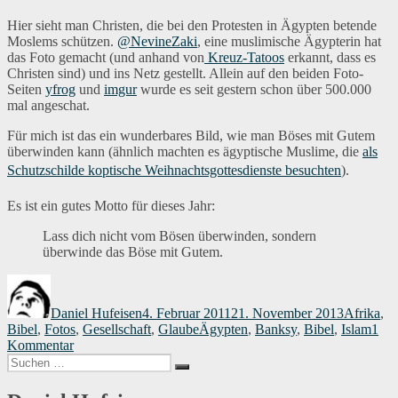
Hier sieht man Christen, die bei den Protesten in Ägypten betende
Moslems schützen.
@NevineZaki
, eine muslimische Ägypterin hat
das Foto gemacht (und anhand von
Kreuz-Tatoos
erkannt, dass es
Christen sind) und ins Netz gestellt. Allein auf den beiden Foto-
Seiten
yfrog
und
imgur
wurde es seit gestern schon über 500.000
mal angeschat.
Für mich ist das ein wunderbares Bild, wie man Böses mit Gutem
überwinden kann (ähnlich machten es ägyptische Muslime, die
als
Schutzschilde koptische Weihnachtsgottesdienste besuchten
).
Es ist ein gutes Motto für dieses Jahr:
Lass dich nicht vom Bösen überwinden, sondern
überwinde das Böse mit Gutem.
Autor
Veröffentlicht
Kategori
am
Daniel Hufeisen
4. Februar 2011
21. November 2013
Afrika
,
Schlagwörter
Bibel
,
Fotos
,
Gesellschaft
,
Glaube
Ägypten
,
Banksy
,
Bibel
,
Islam
1
zu
Kommentar
Suchen
sondern
Suchen
nach:
überwinde
das