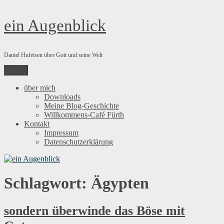
Zum
ein Augenblick
Inhalt
springen
Daniel Hufeisen über Gott und seine Welt
Menü
über mich
Downloads
Meine Blog-Geschichte
Willkommens-Café Fürth
Kontakt
Impressum
Datenschutzerklärung
Schlagwort:
Ägypten
sondern überwinde das Böse mit