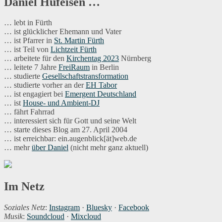
Daniel Hufeisen …
Böse
mit
… lebt in Fürth
Gutem
… ist glücklicher Ehemann und Vater
… ist Pfarrer in
St. Martin Fürth
… ist Teil von
Lichtzeit Fürth
… arbeitete für den
Kirchentag 2023
Nürnberg
… leitete 7 Jahre
FreiRaum
in Berlin
… studierte
Gesellschaftstransformation
… studierte vorher an der
EH Tabor
… ist engagiert bei
Emergent Deutschland
… ist
House- und Ambient-DJ
… fährt Fahrrad
… interessiert sich für Gott und seine Welt
… starte dieses Blog am 27. April 2004
… ist erreichbar: ein.augenblick[ät]web.de
… mehr
über Daniel
(nicht mehr ganz aktuell)
Im Netz
Soziales Netz
:
Instagram
·
Bluesky
·
Facebook
Musik
:
Soundcloud
·
Mixcloud