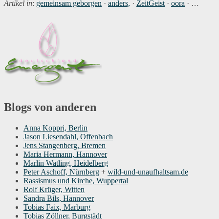
Artikel in
:
gemeinsam geborgen
·
anders,
·
ZeitGeist
·
oora
· …
Blogs von anderen
Anna Koppri, Berlin
Jason Liesendahl, Offenbach
Jens Stangenberg, Bremen
Maria Hermann, Hannover
Marlin Watling, Heidelberg
Peter Aschoff, Nürnberg
+
wild-und-unaufhaltsam.de
Rassismus und Kirche, Wuppertal
Rolf Krüger, Witten
Sandra Bils, Hannover
Tobias Faix, Marburg
Tobias Zöllner, Burgstädt