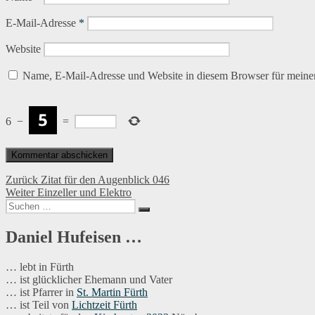
E-Mail-Adresse
*
Website
Name, E-Mail-Adresse und Website in diesem Browser für meine
6
−
=
Beitragsnavigation
Vorheriger
Zurück
Zitat für den Augenblick 046
Nächster
Beitrag:
Weiter
Einzeller und Elektro
Suchen
Beitrag:
Suchen
nach:
Daniel Hufeisen …
… lebt in Fürth
… ist glücklicher Ehemann und Vater
… ist Pfarrer in
St. Martin Fürth
… ist Teil von
Lichtzeit Fürth