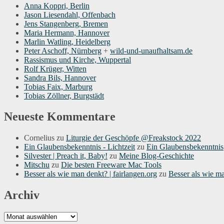
Anna Koppri, Berlin
Jason Liesendahl, Offenbach
Jens Stangenberg, Bremen
Maria Hermann, Hannover
Marlin Watling, Heidelberg
Peter Aschoff, Nürnberg
+
wild-und-unaufhaltsam.de
Rassismus und Kirche, Wuppertal
Rolf Krüger, Witten
Sandra Bils, Hannover
Tobias Faix, Marburg
Tobias Zöllner, Burgstädt
Neueste Kommentare
Cornelius
zu
Liturgie der Geschöpfe @Freakstock 2022
Ein Glaubensbekenntnis - Lichtzeit
zu
Ein Glaubensbekenntnis
Silvester | Preach it, Baby!
zu
Meine Blog-Geschichte
Mitschu
zu
Die besten Freeware Mac Tools
Besser als wie man denkt? | fairlangen.org
zu
Besser als wie m
Archiv
Archiv