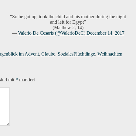
“So he got up, took the child and his mother during the night
and left for Egypt”
(Matthew 2, 14)
—
Valerio De Cesaris (@ValerioDeC) December 14, 2017
orien
Schlagwörter
ugenblick im Advent
,
Glaube
,
Soziales
Flüchtlinge
,
Weihnachten
sind mit
*
markiert