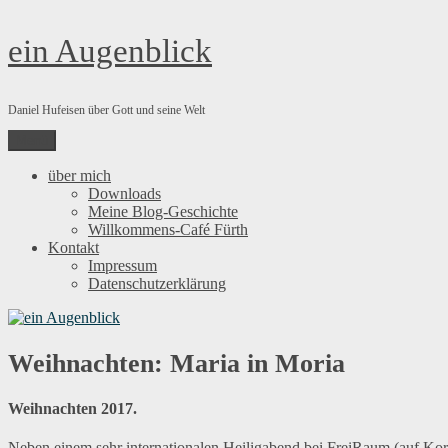
Zum
ein Augenblick
Inhalt
springen
Daniel Hufeisen über Gott und seine Welt
Menü
über mich
Downloads
Meine Blog-Geschichte
Willkommens-Café Fürth
Kontakt
Impressum
Datenschutzerklärung
Weihnachten: Maria in Moria
Weihnachten 2017.
Neben einem sehr internationalen Heiligabend bei FreiRaum (auf Kore