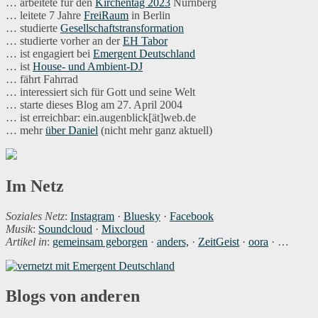
… arbeitete für den
Kirchentag 2023
Nürnberg
… leitete 7 Jahre
FreiRaum
in Berlin
… studierte
Gesellschaftstransformation
… studierte vorher an der
EH Tabor
… ist engagiert bei
Emergent Deutschland
… ist
House- und Ambient-DJ
… fährt Fahrrad
… interessiert sich für Gott und seine Welt
… starte dieses Blog am 27. April 2004
… ist erreichbar: ein.augenblick[ät]web.de
… mehr
über Daniel
(nicht mehr ganz aktuell)
Im Netz
Soziales Netz
:
Instagram
·
Bluesky
·
Facebook
Musik
:
Soundcloud
·
Mixcloud
Artikel in
:
gemeinsam geborgen
·
anders,
·
ZeitGeist
·
oora
· …
Blogs von anderen