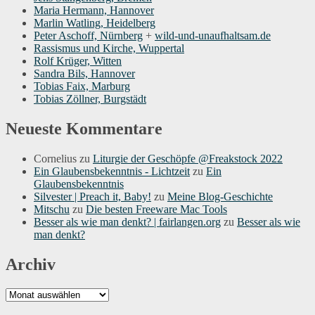
Maria Hermann, Hannover
Marlin Watling, Heidelberg
Peter Aschoff, Nürnberg
+
wild-und-unaufhaltsam.de
Rassismus und Kirche, Wuppertal
Rolf Krüger, Witten
Sandra Bils, Hannover
Tobias Faix, Marburg
Tobias Zöllner, Burgstädt
Neueste Kommentare
Cornelius
zu
Liturgie der Geschöpfe @Freakstock 2022
Ein Glaubensbekenntnis - Lichtzeit
zu
Ein
Glaubensbekenntnis
Silvester | Preach it, Baby!
zu
Meine Blog-Geschichte
Mitschu
zu
Die besten Freeware Mac Tools
Besser als wie man denkt? | fairlangen.org
zu
Besser als wie
man denkt?
Archiv
Archiv