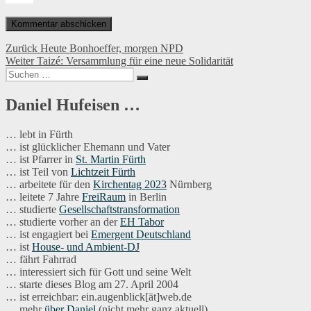
Beitragsnavigation
Vorheriger
Zurück
Heute Bonhoeffer, morgen NPD
Nächster
Beitrag:
Weiter
Taizé: Versammlung für eine neue Solidarität
Suchen
Beitrag:
Suchen
nach:
Daniel Hufeisen …
… lebt in Fürth
… ist glücklicher Ehemann und Vater
… ist Pfarrer in
St. Martin Fürth
… ist Teil von
Lichtzeit Fürth
… arbeitete für den
Kirchentag 2023
Nürnberg
… leitete 7 Jahre
FreiRaum
in Berlin
… studierte
Gesellschaftstransformation
… studierte vorher an der
EH Tabor
… ist engagiert bei
Emergent Deutschland
… ist
House- und Ambient-DJ
… fährt Fahrrad
… interessiert sich für Gott und seine Welt
… starte dieses Blog am 27. April 2004
… ist erreichbar: ein.augenblick[ät]web.de
… mehr
über Daniel
(nicht mehr ganz aktuell)