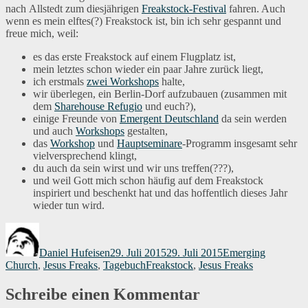
nach Allstedt zum diesjährigen
Freakstock-Festival
fahren. Auch
wenn es mein elftes(?) Freakstock ist, bin ich sehr gespannt und
freue mich, weil:
es das erste Freakstock auf einem Flugplatz ist,
mein letztes schon wieder ein paar Jahre zurück liegt,
ich erstmals
zwei Workshops
halte,
wir überlegen, ein Berlin-Dorf aufzubauen (zusammen mit
dem
Sharehouse Refugio
und euch?),
einige Freunde von
Emergent Deutschland
da sein werden
und auch
Workshops
gestalten,
das
Workshop
und
Hauptseminare
-Programm insgesamt sehr
vielversprechend klingt,
du auch da sein wirst und wir uns treffen(???),
und weil Gott mich schon häufig auf dem Freakstock
inspiriert und beschenkt hat und das hoffentlich dieses Jahr
wieder tun wird.
Autor
Veröffentlicht
Kategorien
am
Daniel Hufeisen
29. Juli 2015
29. Juli 2015
Emerging
Schlagwörter
Church
,
Jesus Freaks
,
Tagebuch
Freakstock
,
Jesus Freaks
Schreibe einen Kommentar