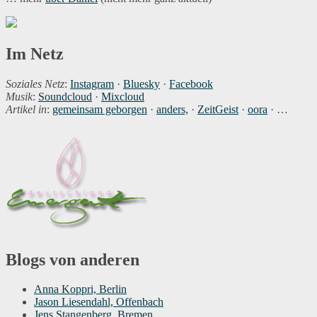
Im Netz
Soziales Netz
:
Instagram
·
Bluesky
·
Facebook
Musik
:
Soundcloud
·
Mixcloud
Artikel in
:
gemeinsam geborgen
·
anders,
·
ZeitGeist
·
oora
· …
Blogs von anderen
Anna Koppri, Berlin
Jason Liesendahl, Offenbach
Jens Stangenberg, Bremen