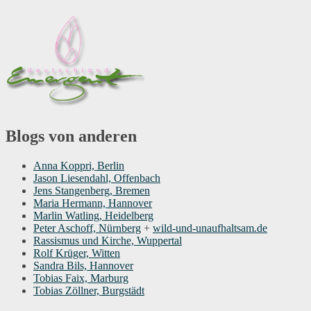
Blogs von anderen
Anna Koppri, Berlin
Jason Liesendahl, Offenbach
Jens Stangenberg, Bremen
Maria Hermann, Hannover
Marlin Watling, Heidelberg
Peter Aschoff, Nürnberg
+
wild-und-unaufhaltsam.de
Rassismus und Kirche, Wuppertal
Rolf Krüger, Witten
Sandra Bils, Hannover
Tobias Faix, Marburg
Tobias Zöllner, Burgstädt