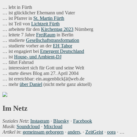
… lebt in Fürth
… ist glücklicher Ehemann und Vater
… ist Pfarrer in
St. Martin Fürth
… ist Teil von
Lichtzeit Fürth
… arbeitete für den
Kirchentag 2023
Nürnberg
… leitete 7 Jahre
FreiRaum
in Berlin
… studierte
Gesellschaftstransformation
… studierte vorher an der
EH Tabor
… ist engagiert bei
Emergent Deutschland
… ist
House- und Ambient-DJ
… fährt Fahrrad
… interessiert sich für Gott und seine Welt
… starte dieses Blog am 27. April 2004
… ist erreichbar: ein.augenblick[ät]web.de
… mehr
über Daniel
(nicht mehr ganz aktuell)
Im Netz
Soziales Netz
:
Instagram
·
Bluesky
·
Facebook
Musik
:
Soundcloud
·
Mixcloud
Artikel in
:
gemeinsam geborgen
·
anders,
·
ZeitGeist
·
oora
· …