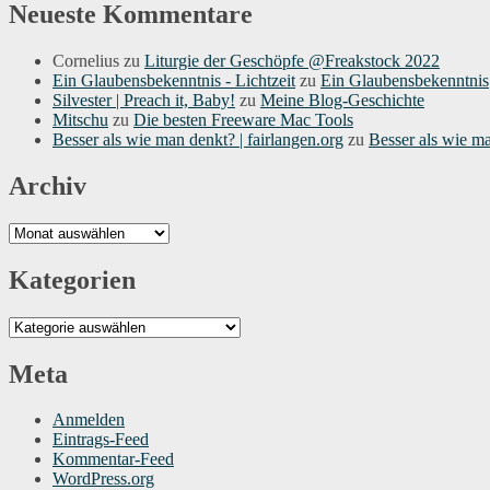
Neueste Kommentare
Cornelius
zu
Liturgie der Geschöpfe @Freakstock 2022
Ein Glaubensbekenntnis - Lichtzeit
zu
Ein Glaubensbekenntnis
Silvester | Preach it, Baby!
zu
Meine Blog-Geschichte
Mitschu
zu
Die besten Freeware Mac Tools
Besser als wie man denkt? | fairlangen.org
zu
Besser als wie m
Archiv
Archiv
Kategorien
Kategorien
Meta
Anmelden
Eintrags-Feed
Kommentar-Feed
WordPress.org