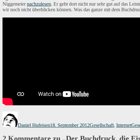
Niggemeier
nachzulesen
. Er geht dort nicht nur sehr gut auf das Le
wir noch nicht überblicken können. Was das ganze mit dem Buchdruck 
Autor
Veröffentlicht
Kategorien
Schl
am
Daniel Hufeisen
18. September 2012
Gesellschaft
,
Internet
Gese
2 Kommentare zu „Der Buchdruck, die Eis