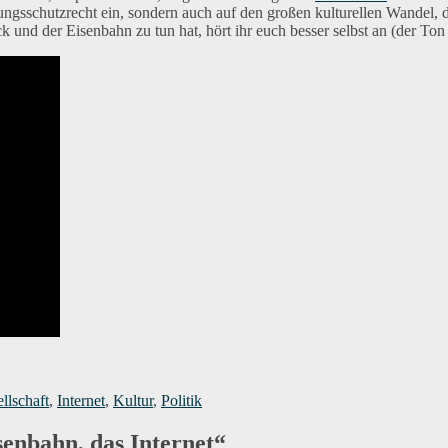
istungsschutzrecht ein, sondern auch auf den großen kulturellen Wande
und der Eisenbahn zu tun hat, hört ihr euch besser selbst an (der Ton 
agwörter
llschaft
,
Internet
,
Kultur
,
Politik
enbahn, das Internet“