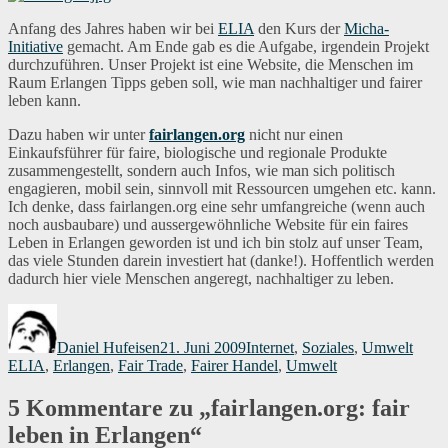
Anfang des Jahres haben wir bei
ELIA
den Kurs der
Micha-
Initiative
gemacht. Am Ende gab es die Aufgabe, irgendein Projekt
durchzuführen. Unser Projekt ist eine Website, die Menschen im
Raum Erlangen Tipps geben soll, wie man nachhaltiger und fairer
leben kann.
Dazu haben wir unter
fairlangen.org
nicht nur einen
Einkaufsführer für faire, biologische und regionale Produkte
zusammengestellt, sondern auch Infos, wie man sich politisch
engagieren, mobil sein, sinnvoll mit Ressourcen umgehen etc. kann.
Ich denke, dass fairlangen.org eine sehr umfangreiche (wenn auch
noch ausbaubare) und aussergewöhnliche Website für ein faires
Leben in Erlangen geworden ist und ich bin stolz auf unser Team,
das viele Stunden darein investiert hat (danke!). Hoffentlich werden
dadurch hier viele Menschen angeregt, nachhaltiger zu leben.
Autor
Veröffentlicht
Kategorien
Schla
am
Daniel Hufeisen
21. Juni 2009
Internet
,
Soziales
,
Umwelt
ELIA
,
Erlangen
,
Fair Trade
,
Fairer Handel
,
Umwelt
5 Kommentare zu „fairlangen.org: fair
leben in Erlangen“