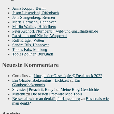
Anna Koppri, Berlin
Jason Liesendahl, Offenbach
Jens Stangenberg, Bremen
Maria Hermann, Hannover
Marlin Watling, Heidelberg
Peter Aschoff, Nürnberg
+
wild-und-unaufhaltsam.de
Rassismus und Kirche, Wuppertal
Rolf Krüger, Witten
Sandra Bils, Hannover
Tobias Faix, Marburg
Tobias Zöllner, Burgstädt
Neueste Kommentare
Cornelius
zu
Liturgie der Geschöpfe @Freakstock 2022
Ein Glaubensbekenntnis - Lichtzeit
zu
Ein
Glaubensbekenntnis
Silvester | Preach it, Baby!
zu
Meine Blog-Geschichte
Mitschu
zu
Die besten Freeware Mac Tools
Besser als wie man denkt? | fairlangen.org
zu
Besser als wie
man denkt?
Archiv