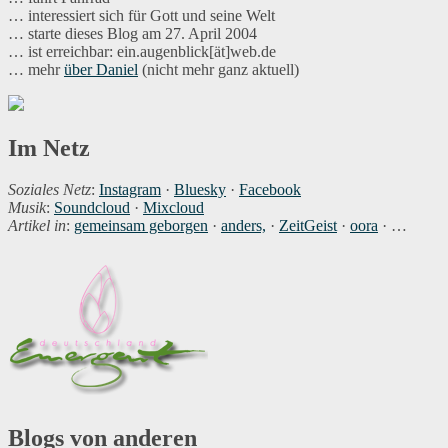
… interessiert sich für Gott und seine Welt
… starte dieses Blog am 27. April 2004
… ist erreichbar: ein.augenblick[ät]web.de
… mehr
über Daniel
(nicht mehr ganz aktuell)
Im Netz
Soziales Netz
:
Instagram
·
Bluesky
·
Facebook
Musik
:
Soundcloud
·
Mixcloud
Artikel in
:
gemeinsam geborgen
·
anders,
·
ZeitGeist
·
oora
· …
Blogs von anderen