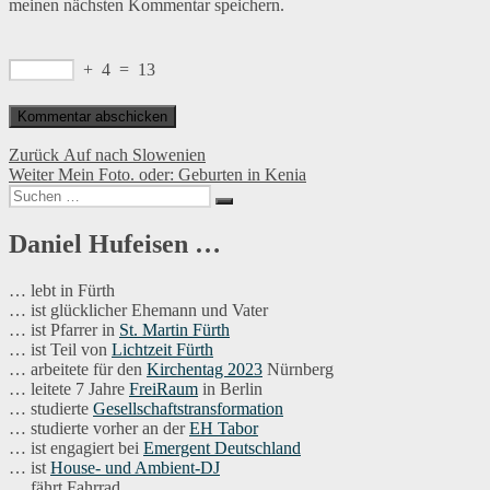
meinen nächsten Kommentar speichern.
+
4
=
13
Beitragsnavigation
Vorheriger
Zurück
Auf nach Slowenien
Nächster
Beitrag:
Weiter
Mein Foto. oder: Geburten in Kenia
Suchen
Beitrag:
Suchen
nach:
Daniel Hufeisen …
… lebt in Fürth
… ist glücklicher Ehemann und Vater
… ist Pfarrer in
St. Martin Fürth
… ist Teil von
Lichtzeit Fürth
… arbeitete für den
Kirchentag 2023
Nürnberg
… leitete 7 Jahre
FreiRaum
in Berlin
… studierte
Gesellschaftstransformation
… studierte vorher an der
EH Tabor
… ist engagiert bei
Emergent Deutschland
… ist
House- und Ambient-DJ
… fährt Fahrrad