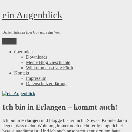
Zum
ein Augenblick
Inhalt
springen
Daniel Hufeisen über Gott und seine Welt
Menü
über mich
Downloads
Meine Blog-Geschichte
Willkommens-Café Fürth
Kontakt
Impressum
Datenschutzerklärung
Ich bin in Erlangen – kommt auch!
Ich bin in
Erlangen
und blogge bisher nicht. Sowas. Könnte daran
liegen, dass meine Wohnung immer noch nicht fertig eingerichtet
bzw. eingeräumt ist. Und ich auch ansonsten genug zu tun hatte.