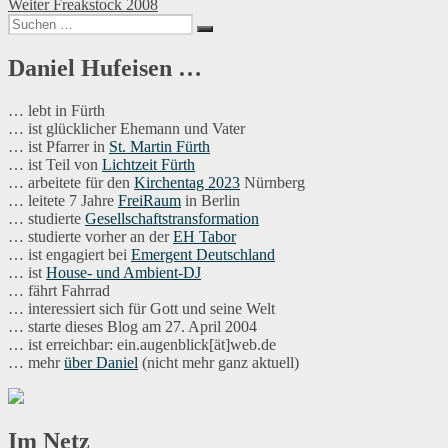
Nächster
Beitrag:
Weiter
Freakstock 2008
Suchen
Beitrag:
Suchen
nach:
Daniel Hufeisen …
… lebt in Fürth
… ist glücklicher Ehemann und Vater
… ist Pfarrer in
St. Martin Fürth
… ist Teil von
Lichtzeit Fürth
… arbeitete für den
Kirchentag 2023
Nürnberg
… leitete 7 Jahre
FreiRaum
in Berlin
… studierte
Gesellschaftstransformation
… studierte vorher an der
EH Tabor
… ist engagiert bei
Emergent Deutschland
… ist
House- und Ambient-DJ
… fährt Fahrrad
… interessiert sich für Gott und seine Welt
… starte dieses Blog am 27. April 2004
… ist erreichbar: ein.augenblick[ät]web.de
… mehr
über Daniel
(nicht mehr ganz aktuell)
Im Netz