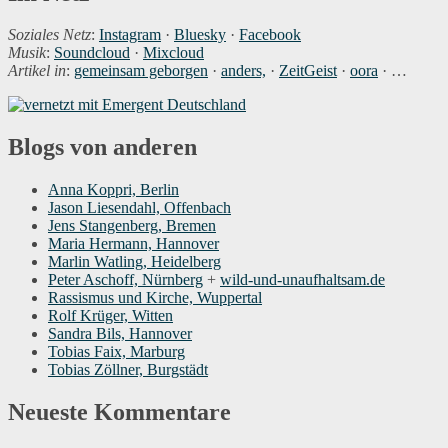
Soziales Netz
:
Instagram
·
Bluesky
·
Facebook
Musik
:
Soundcloud
·
Mixcloud
Artikel in
:
gemeinsam geborgen
·
anders,
·
ZeitGeist
·
oora
· …
Blogs von anderen
Anna Koppri, Berlin
Jason Liesendahl, Offenbach
Jens Stangenberg, Bremen
Maria Hermann, Hannover
Marlin Watling, Heidelberg
Peter Aschoff, Nürnberg
+
wild-und-unaufhaltsam.de
Rassismus und Kirche, Wuppertal
Rolf Krüger, Witten
Sandra Bils, Hannover
Tobias Faix, Marburg
Tobias Zöllner, Burgstädt
Neueste Kommentare