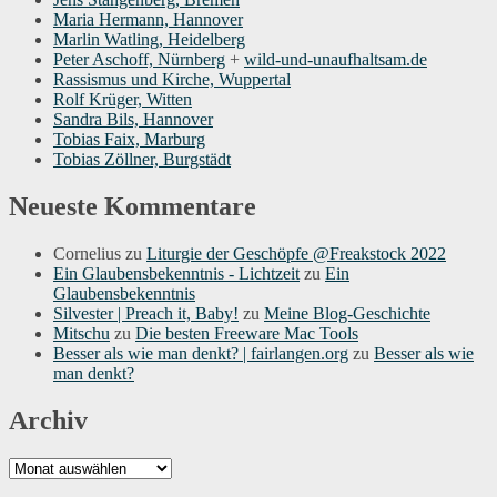
Maria Hermann, Hannover
Marlin Watling, Heidelberg
Peter Aschoff, Nürnberg
+
wild-und-unaufhaltsam.de
Rassismus und Kirche, Wuppertal
Rolf Krüger, Witten
Sandra Bils, Hannover
Tobias Faix, Marburg
Tobias Zöllner, Burgstädt
Neueste Kommentare
Cornelius
zu
Liturgie der Geschöpfe @Freakstock 2022
Ein Glaubensbekenntnis - Lichtzeit
zu
Ein
Glaubensbekenntnis
Silvester | Preach it, Baby!
zu
Meine Blog-Geschichte
Mitschu
zu
Die besten Freeware Mac Tools
Besser als wie man denkt? | fairlangen.org
zu
Besser als wie
man denkt?
Archiv
Archiv