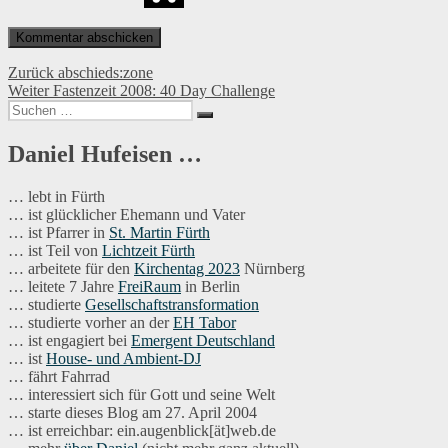
Beitragsnavigation
Vorheriger
Zurück
abschieds:zone
Nächster
Beitrag:
Weiter
Fastenzeit 2008: 40 Day Challenge
Suchen
Beitrag:
Suchen
nach:
Daniel Hufeisen …
… lebt in Fürth
… ist glücklicher Ehemann und Vater
… ist Pfarrer in
St. Martin Fürth
… ist Teil von
Lichtzeit Fürth
… arbeitete für den
Kirchentag 2023
Nürnberg
… leitete 7 Jahre
FreiRaum
in Berlin
… studierte
Gesellschaftstransformation
… studierte vorher an der
EH Tabor
… ist engagiert bei
Emergent Deutschland
… ist
House- und Ambient-DJ
… fährt Fahrrad
… interessiert sich für Gott und seine Welt
… starte dieses Blog am 27. April 2004
… ist erreichbar: ein.augenblick[ät]web.de