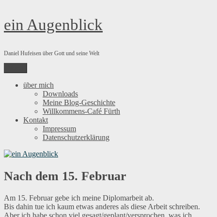
Zum
ein Augenblick
Inhalt
springen
Daniel Hufeisen über Gott und seine Welt
Menü
über mich
Downloads
Meine Blog-Geschichte
Willkommens-Café Fürth
Kontakt
Impressum
Datenschutzerklärung
Nach dem 15. Februar
Am 15. Februar gebe ich meine Diplomarbeit ab.
Bis dahin tue ich kaum etwas anderes als diese Arbeit schreiben.
Aber ich habe schon viel gesagt/geplant/versprochen, was ich