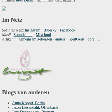
… mehr
über Daniel
(nicht mehr ganz aktuell)
Im Netz
Soziales Netz
:
Instagram
·
Bluesky
·
Facebook
Musik
:
Soundcloud
·
Mixcloud
Artikel in
:
gemeinsam geborgen
·
anders,
·
ZeitGeist
·
oora
· …
Blogs von anderen
Anna Koppri, Berlin
Jason Liesendahl, Offenbach
Jens Stangenberg, Bremen