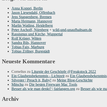
Anna Koppri, Berlin
Jason Liesendahl, Offenbach
Jens Stangenberg, Bremen
Maria Hermann, Hannover
Marlin Watling, Heidelberg
Peter Aschoff, Nürnberg
+
wild-und-unaufhaltsam.de
Rassismus und Kirche, Wuppertal
Rolf Krüger, Witten
Sandra Bils, Hannover
Tobias Faix, Marburg
Tobias Zöllner, Burgstädt
Neueste Kommentare
Cornelius
zu
Liturgie der Geschöpfe @Freakstock 2022
Ein Glaubensbekenntnis - Lichtzeit
zu
Ein Glaubensbekenntnis
Silvester | Preach it, Baby!
zu
Meine Blog-Geschichte
Mitschu
zu
Die besten Freeware Mac Tools
Besser als wie man denkt? | fairlangen.org
zu
Besser als wie m
Archiv