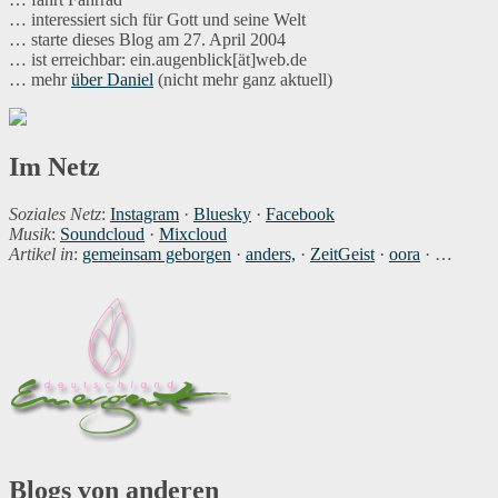
… interessiert sich für Gott und seine Welt
… starte dieses Blog am 27. April 2004
… ist erreichbar: ein.augenblick[ät]web.de
… mehr
über Daniel
(nicht mehr ganz aktuell)
Im Netz
Soziales Netz
:
Instagram
·
Bluesky
·
Facebook
Musik
:
Soundcloud
·
Mixcloud
Artikel in
:
gemeinsam geborgen
·
anders,
·
ZeitGeist
·
oora
· …
Blogs von anderen