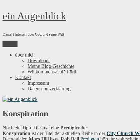
Zum
ein Augenblick
Inhalt
springen
Daniel Hufeisen über Gott und seine Welt
Menü
über mich
Downloads
Meine Blog-Geschichte
Willkommens-Café Fürth
Kontakt
Impressum
Datenschutzerklärung
Konspiration
Noch ein Tipp. Diesmal eine
Predigtreihe
:
Konspiration
ist der Titel der aktuellen Reihe in der
City Church W
Die genialen
Mars Hill
bzw.
Rob Bell
Predigten
hört ihr wahrschein