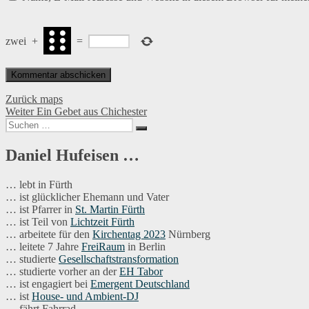
zwei
+
=
Beitragsnavigation
Vorheriger
Zurück
maps
Nächster
Beitrag:
Weiter
Ein Gebet aus Chichester
Suchen
Beitrag:
Suchen
nach:
Daniel Hufeisen …
… lebt in Fürth
… ist glücklicher Ehemann und Vater
… ist Pfarrer in
St. Martin Fürth
… ist Teil von
Lichtzeit Fürth
… arbeitete für den
Kirchentag 2023
Nürnberg
… leitete 7 Jahre
FreiRaum
in Berlin
… studierte
Gesellschaftstransformation
… studierte vorher an der
EH Tabor
… ist engagiert bei
Emergent Deutschland
… ist
House- und Ambient-DJ
… fährt Fahrrad