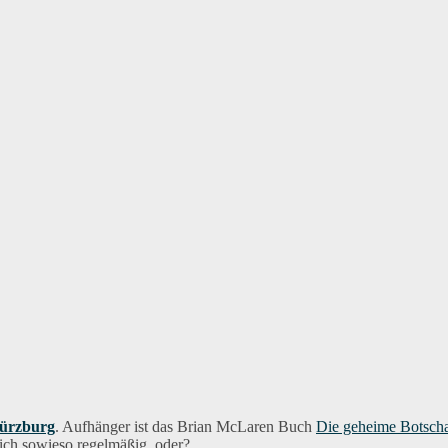
ürzburg
. Aufhänger ist das Brian McLaren Buch
Die geheime Botscha
lich sowieso regelmäßig, oder?