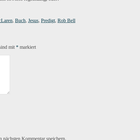
rter
cLaren
,
Buch
,
Jesus
,
Predigt
,
Rob Bell
sind mit
*
markiert
n nächsten Kommentar speichern.