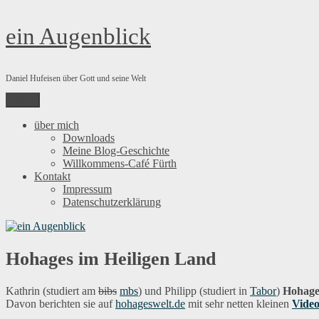
Zum
ein Augenblick
Inhalt
springen
Daniel Hufeisen über Gott und seine Welt
Menü
über mich
Downloads
Meine Blog-Geschichte
Willkommens-Café Fürth
Kontakt
Impressum
Datenschutzerklärung
Hohages im Heiligen Land
Kathrin (studiert am
bibs
mbs
) und Philipp (studiert in
Tabor
)
Hohag
Davon berichten sie auf
hohageswelt.de
mit sehr netten kleinen
Video