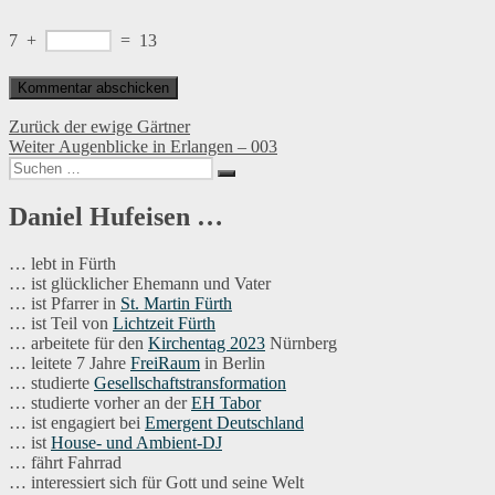
7
+
=
13
Beitragsnavigation
Vorheriger
Zurück
der ewige Gärtner
Nächster
Beitrag:
Weiter
Augenblicke in Erlangen – 003
Suchen
Beitrag:
Suchen
nach:
Daniel Hufeisen …
… lebt in Fürth
… ist glücklicher Ehemann und Vater
… ist Pfarrer in
St. Martin Fürth
… ist Teil von
Lichtzeit Fürth
… arbeitete für den
Kirchentag 2023
Nürnberg
… leitete 7 Jahre
FreiRaum
in Berlin
… studierte
Gesellschaftstransformation
… studierte vorher an der
EH Tabor
… ist engagiert bei
Emergent Deutschland
… ist
House- und Ambient-DJ
… fährt Fahrrad
… interessiert sich für Gott und seine Welt