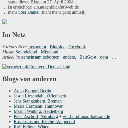
… starte dieses Blog am 27. April 2004
… ist erreichbar: ein.augenblick[ät]web.de
… mehr
über Daniel
(nicht mehr ganz aktuell)
Im Netz
Soziales Netz
:
Instagram
·
Bluesky
·
Facebook
Musik
:
Soundcloud
·
Mixcloud
Artikel in
:
gemeinsam geborgen
·
anders,
·
ZeitGeist
·
oora
· …
Blogs von anderen
Anna Koppri, Berlin
Jason Liesendahl, Offenbach
Jens Stangenberg, Bremen
Maria Hermann, Hannover
Marlin Watling, Heidelberg
Peter Aschoff, Nürnberg
+
wild-und-unaufhaltsam.de
Rassismus und Kirche, Wuppertal
Rolf Krüger, Witten