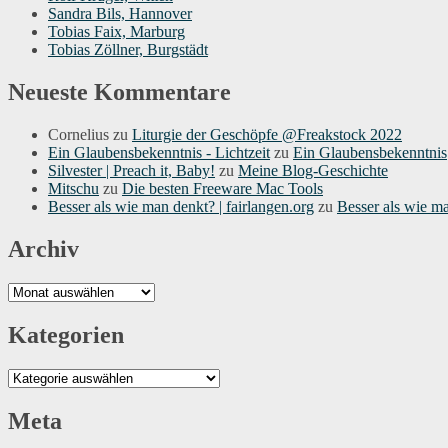
Sandra Bils, Hannover
Tobias Faix, Marburg
Tobias Zöllner, Burgstädt
Neueste Kommentare
Cornelius
zu
Liturgie der Geschöpfe @Freakstock 2022
Ein Glaubensbekenntnis - Lichtzeit
zu
Ein Glaubensbekenntnis
Silvester | Preach it, Baby!
zu
Meine Blog-Geschichte
Mitschu
zu
Die besten Freeware Mac Tools
Besser als wie man denkt? | fairlangen.org
zu
Besser als wie m
Archiv
Archiv
Kategorien
Kategorien
Meta