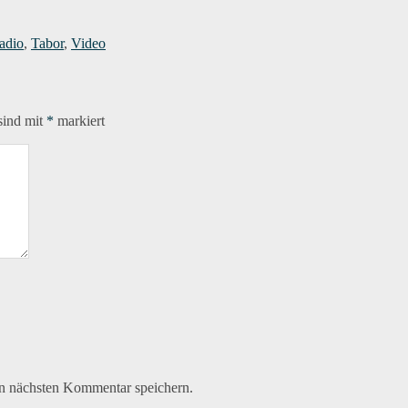
adio
,
Tabor
,
Video
sind mit
*
markiert
n nächsten Kommentar speichern.