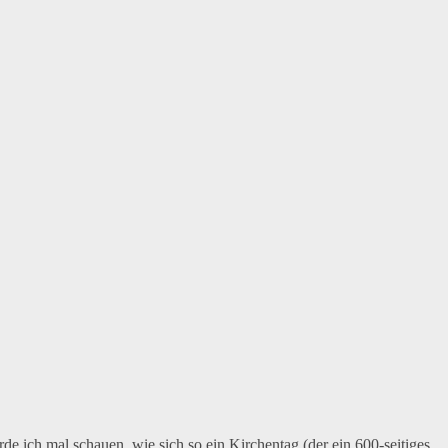
e ich mal schauen, wie sich so ein Kirchentag (der ein 600-seitiges