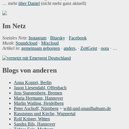
… mehr
über Daniel
(nicht mehr ganz aktuell)
Im Netz
Soziales Netz
:
Instagram
·
Bluesky
·
Facebook
Musik
:
Soundcloud
·
Mixcloud
Artikel in
:
gemeinsam geborgen
·
anders,
·
ZeitGeist
·
oora
· …
Blogs von anderen
Anna Koppri, Berlin
Jason Liesendahl, Offenbach
Jens Stangenberg, Bremen
Maria Hermann, Hannover
Marlin Watling, Heidelberg
Peter Aschoff, Nürnberg
+
wild-und-unaufhaltsam.de
Rassismus und Kirche, Wuppertal
Rolf Krüger, Witten
Sandra Bils, Hannover