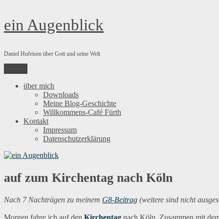
Zum
ein Augenblick
Inhalt
springen
Daniel Hufeisen über Gott und seine Welt
Menü
über mich
Downloads
Meine Blog-Geschichte
Willkommens-Café Fürth
Kontakt
Impressum
Datenschutzerklärung
auf zum Kirchentag nach Köln
Nach 7 Nachträgen zu meinem
G8-Beitrag
(weitere sind nicht ausge
Morgen fahre ich auf den
Kirchentag
nach Köln. Zusammen mit de