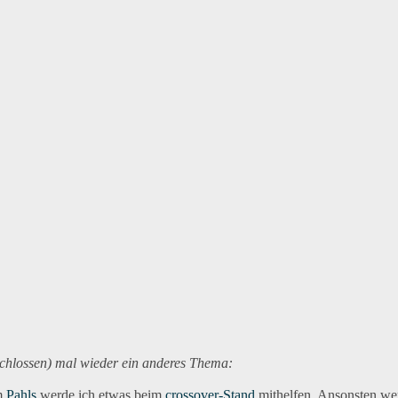
schlossen) mal wieder ein anderes Thema:
m
Pahls
werde ich etwas beim
crossover-Stand
mithelfen. Ansonsten werd