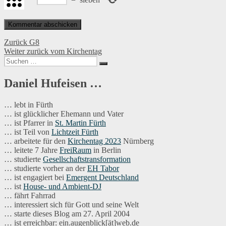
Beitragsnavigation
Vorheriger
Zurück
G8
Nächster
Beitrag:
Weiter
zurück vom Kirchentag
Suchen
Beitrag:
Suchen
nach:
Daniel Hufeisen …
… lebt in Fürth
… ist glücklicher Ehemann und Vater
… ist Pfarrer in
St. Martin Fürth
… ist Teil von
Lichtzeit Fürth
… arbeitete für den
Kirchentag 2023
Nürnberg
… leitete 7 Jahre
FreiRaum
in Berlin
… studierte
Gesellschaftstransformation
… studierte vorher an der
EH Tabor
… ist engagiert bei
Emergent Deutschland
… ist
House- und Ambient-DJ
… fährt Fahrrad
… interessiert sich für Gott und seine Welt
… starte dieses Blog am 27. April 2004
… ist erreichbar: ein.augenblick[ät]web.de