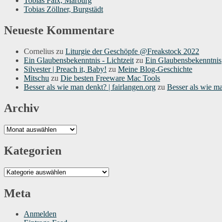
Tobias Faix, Marburg
Tobias Zöllner, Burgstädt
Neueste Kommentare
Cornelius
zu
Liturgie der Geschöpfe @Freakstock 2022
Ein Glaubensbekenntnis - Lichtzeit
zu
Ein Glaubensbekenntnis
Silvester | Preach it, Baby!
zu
Meine Blog-Geschichte
Mitschu
zu
Die besten Freeware Mac Tools
Besser als wie man denkt? | fairlangen.org
zu
Besser als wie m
Archiv
Archiv
Kategorien
Kategorien
Meta
Anmelden