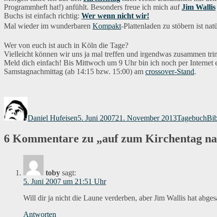
Programmheft hat!) anfühlt. Besonders freue ich mich auf
Jim Wallis
Buchs ist einfach richtig:
Wer wenn nicht wir!
Mal wieder im wunderbaren
Kompakt
-Plattenladen zu stöbern ist natü
Wer von euch ist auch in Köln die Tage?
Vielleicht können wir uns ja mal treffen und irgendwas zusammen tri
Meld dich einfach! Bis Mittwoch um 9 Uhr bin ich noch per Internet e
Samstagnachmittag (ab 14:15 bzw. 15:00) am
crossover-Stand
.
Autor
Veröffentlicht
Kategorien
Sch
am
Daniel Hufeisen
5. Juni 2007
21. November 2013
Tagebuch
Bib
6 Kommentare zu „auf zum Kirchentag n
toby
sagt:
5. Juni 2007 um 21:51 Uhr
Will dir ja nicht die Laune verderben, aber Jim Wallis hat abges
Antworten