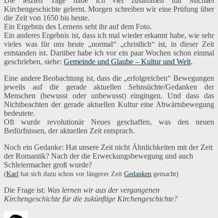
Die letzten Tage habe ich viel zusammen mit Michael
Kirchengeschichte gelernt. Morgen schreiben wir eine Prüfung über
die Zeit von 1650 bis heute.
Ein Ergebnis des Lernens seht ihr auf dem Foto.
Ein anderes Ergebnis ist, dass ich mal wieder erkannt habe, wie sehr
vieles was für uns heute „normal“ „christlich“ ist, in dieser Zeit
entstanden ist. Darüber habe ich vor ein paar Wochen schon einmal
geschrieben, siehe:
Gemeinde und Glaube – Kultur und Welt
.
Eine andere Beobachtung ist, dass die „erfolgreichen“ Bewegungen
jeweils auf die gerade aktuellen Sehnsüchte/Gedanken der
Menschen (bewusst oder unbewusst) eingingen. Und dass das
Nichtbeachten der gerade aktuellen Kultur eine Abwärtsbewegung
bedeutete.
Oft wurde revolutionär Neues geschaffen, was den neuen
Bedürfnissen, der aktuellen Zeit entsprach.
Noch ein Gedanke: Hat unsere Zeit nicht Ähnlichkeiten mit der Zeit
der Romantik? Nach der die Erweckungsbewegung und auch
Schleiermacher groß wurde?
(
Karl
hat sich dazu schon vor längerer Zeit
Gedanken
gemacht)
Die Frage ist:
Was lernen wir aus der vergangenen
Kirchengeschichte für die zukünftige Kirchengeschichte?
Autor
Veröffentlicht
Kategorien