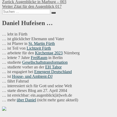
Beitragsnavigation
Vorheriger
Zurück
Augenblicke in Marburg – 003
Nächster
Beitrag:
Weiter
Zitat für den Augenblick 017
Suchen
Beitrag:
Suchen
nach:
Daniel Hufeisen …
… lebt in Fürth
… ist glücklicher Ehemann und Vater
… ist Pfarrer in
St. Martin Fürth
… ist Teil von
Lichtzeit Fürth
… arbeitete für den
Kirchentag 2023
Nürnberg
… leitete 7 Jahre
FreiRaum
in Berlin
… studierte
Gesellschaftstransformation
… studierte vorher an der
EH Tabor
… ist engagiert bei
Emergent Deutschland
… ist
House- und Ambient-DJ
… fährt Fahrrad
… interessiert sich für Gott und seine Welt
… starte dieses Blog am 27. April 2004
… ist erreichbar: ein.augenblick[ät]web.de
… mehr
über Daniel
(nicht mehr ganz aktuell)