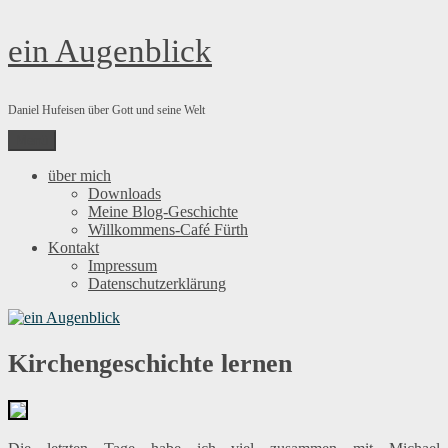
Zum
ein Augenblick
Inhalt
springen
Daniel Hufeisen über Gott und seine Welt
Menü
über mich
Downloads
Meine Blog-Geschichte
Willkommens-Café Fürth
Kontakt
Impressum
Datenschutzerklärung
Kirchengeschichte lernen