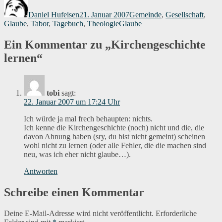
am
Daniel Hufeisen
21. Januar 2007
Gemeinde
,
Gesellschaft
,
Schlagwörter
Glaube
,
Tabor
,
Tagebuch
,
Theologie
Glaube
Ein Kommentar zu „Kirchengeschichte
lernen“
tobi
sagt:
22. Januar 2007 um 17:24 Uhr
Ich würde ja mal frech behaupten: nichts.
Ich kenne die Kirchengeschichte (noch) nicht und die, die
davon Ahnung haben (sry, du bist nicht gemeint) scheinen
wohl nicht zu lernen (oder alle Fehler, die die machen sind
neu, was ich eher nicht glaube…).
Antworten
Schreibe einen Kommentar
Deine E-Mail-Adresse wird nicht veröffentlicht.
Erforderliche