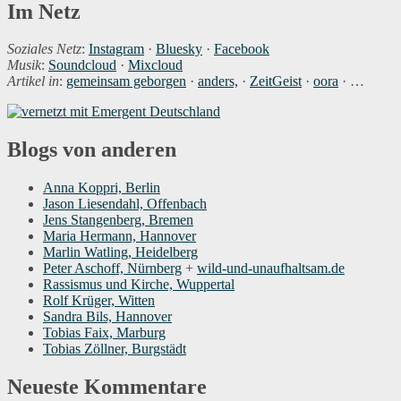
Im Netz
Soziales Netz
:
Instagram
·
Bluesky
·
Facebook
Musik
:
Soundcloud
·
Mixcloud
Artikel in
:
gemeinsam geborgen
·
anders,
·
ZeitGeist
·
oora
· …
Blogs von anderen
Anna Koppri, Berlin
Jason Liesendahl, Offenbach
Jens Stangenberg, Bremen
Maria Hermann, Hannover
Marlin Watling, Heidelberg
Peter Aschoff, Nürnberg
+
wild-und-unaufhaltsam.de
Rassismus und Kirche, Wuppertal
Rolf Krüger, Witten
Sandra Bils, Hannover
Tobias Faix, Marburg
Tobias Zöllner, Burgstädt
Neueste Kommentare