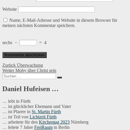
Website
Name, E-Mail-Adresse und Website in diesem Browser für
meinen nächsten Kommentar speichern.
sechs
−
=
4
Beitragsnavigation
Vorheriger
Zurück
Überwachung
Nächster
Beitrag:
Weiter
Moby über Christ sein
Suchen
Beitrag:
Suchen
nach:
Daniel Hufeisen …
… lebt in Fürth
… ist glücklicher Ehemann und Vater
… ist Pfarrer in
St. Martin Fürth
… ist Teil von
Lichtzeit Fürth
… arbeitete für den
Kirchentag 2023
Nürnberg
… leitete 7 Jahre
FreiRaum
in Berlin