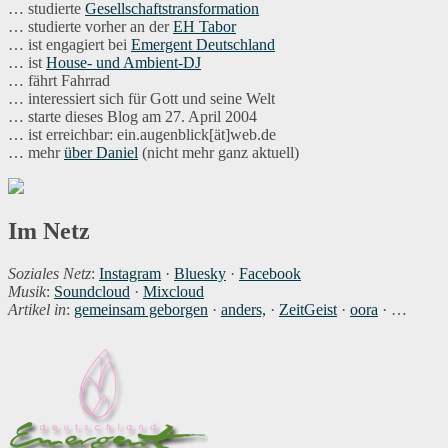
… studierte
Gesellschaftstransformation
… studierte vorher an der
EH Tabor
… ist engagiert bei
Emergent Deutschland
… ist
House- und Ambient-DJ
… fährt Fahrrad
… interessiert sich für Gott und seine Welt
… starte dieses Blog am 27. April 2004
… ist erreichbar: ein.augenblick[ät]web.de
… mehr
über Daniel
(nicht mehr ganz aktuell)
Im Netz
Soziales Netz
:
Instagram
·
Bluesky
·
Facebook
Musik
:
Soundcloud
·
Mixcloud
Artikel in
:
gemeinsam geborgen
·
anders,
·
ZeitGeist
·
oora
· …