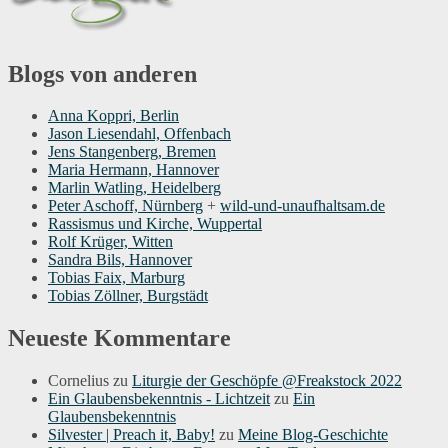
Blogs von anderen
Anna Koppri, Berlin
Jason Liesendahl, Offenbach
Jens Stangenberg, Bremen
Maria Hermann, Hannover
Marlin Watling, Heidelberg
Peter Aschoff, Nürnberg
+
wild-und-unaufhaltsam.de
Rassismus und Kirche, Wuppertal
Rolf Krüger, Witten
Sandra Bils, Hannover
Tobias Faix, Marburg
Tobias Zöllner, Burgstädt
Neueste Kommentare
Cornelius
zu
Liturgie der Geschöpfe @Freakstock 2022
Ein Glaubensbekenntnis - Lichtzeit
zu
Ein
Glaubensbekenntnis
Silvester | Preach it, Baby!
zu
Meine Blog-Geschichte