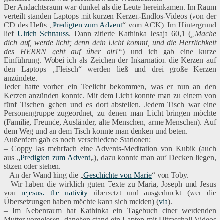
Der Andachtsraum war dunkel als die Leute hereinkamen. Im Raum
verteilt standen Laptops mit kurzen Kerzen-Endlos-Videos (von der
CD des Hefts „
Predigten zum Advent
“ vom ACK). Im Hintergrund
lief
Ulrich Schnauss
. Dann zitierte Kathinka Jesaja 60,1 (
„
Mache
dich auf, werde licht; denn dein Licht kommt, und die Herrlichkeit
des HERRN geht auf über dir!“
) und ich gab eine kurze
Einführung. Wobei ich als Zeichen der Inkarnation die Kerzen auf
den Laptops „Fleisch“ werden ließ und drei große Kerzen
anzündete.
Jeder hatte vorher ein Teelicht bekommen, was er nun an den
Kerzen anzünden konnte. Mit dem Licht konnte man zu einem von
fünf Tischen gehen und es dort abstellen. Jedem Tisch war eine
Personengruppe zugeordnet, zu denen man Licht bringen möchte
(Familie, Freunde, Ausländer, alte Menschen, arme Menschen). Auf
dem Weg und an dem Tisch konnte man denken und beten.
Außerdem gab es noch verschiedene Stationen:
– Coppy las mehrfach eine Advents-Meditation von Kubik (auch
aus
„
Predigten zum Advent
„), dazu konnte man auf Decken liegen,
sitzen oder stehen.
– An der Wand hing die „
Geschichte von Marie
“ von Toby.
– Wir haben die wirklich guten Texte zu Maria, Joseph und Jesus
von
rejesus: the nativity
übersetzt und ausgedruckt (wer die
Übersetzungen haben möchte kann sich melden) (
via
).
– Im Nebenraum hat Kathinka ein Tagebuch einer werdenden
Mutter vorgelesen, daneben stand ein Laptop mit Ultraschall-Videos