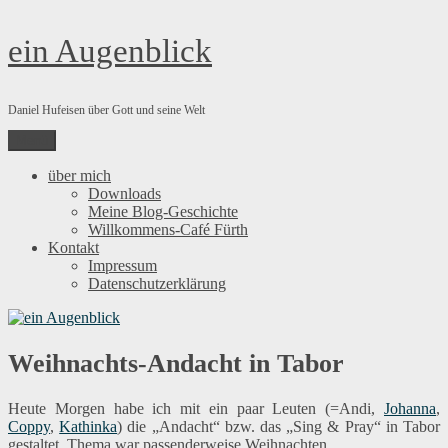
Zum
ein Augenblick
Inhalt
springen
Daniel Hufeisen über Gott und seine Welt
Menü
über mich
Downloads
Meine Blog-Geschichte
Willkommens-Café Fürth
Kontakt
Impressum
Datenschutzerklärung
Weihnachts-Andacht in Tabor
Heute Morgen habe ich mit ein paar Leuten (=Andi,
Johanna
,
Coppy
,
Kathinka
) die „Andacht“ bzw. das „Sing & Pray“ in Tabor
gestaltet. Thema war passenderweise Weihnachten.