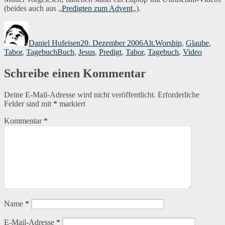
(beides auch aus
„
Predigten zum Advent
„).
Autor
Veröffentlicht
Kategorien
am
Daniel Hufeisen
20. Dezember 2006
Alt.Worship
,
Glaube
,
Schlagwörter
Tabor
,
Tagebuch
Buch
,
Jesus
,
Predigt
,
Tabor
,
Tagebuch
,
Video
Schreibe einen Kommentar
Deine E-Mail-Adresse wird nicht veröffentlicht.
Erforderliche
Felder sind mit
*
markiert
Kommentar
*
Name
*
E-Mail-Adresse
*