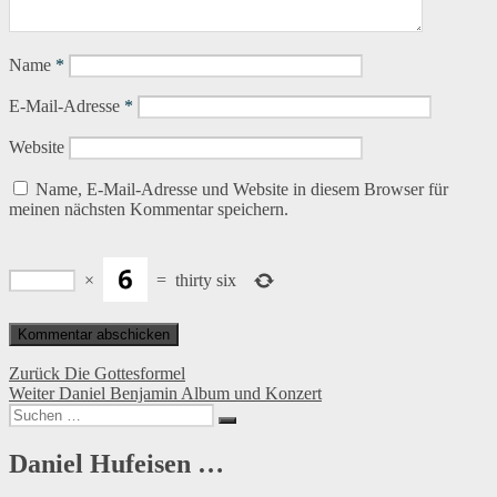
Name
*
E-Mail-Adresse
*
Website
Name, E-Mail-Adresse und Website in diesem Browser für
meinen nächsten Kommentar speichern.
×
=
thirty six
Beitragsnavigation
Vorheriger
Zurück
Die Gottesformel
Nächster
Beitrag:
Weiter
Daniel Benjamin Album und Konzert
Suchen
Beitrag:
Suchen
nach:
Daniel Hufeisen …