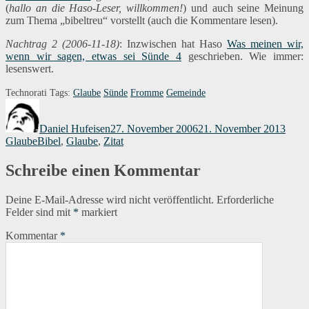
(
hallo an die Haso-Leser, willkommen!
) und auch seine Meinung
zum Thema „bibeltreu“ vorstellt (auch die Kommentare lesen).
Nachtrag 2 (2006-11-18)
: Inzwischen hat Haso
Was meinen wir,
wenn wir sagen, etwas sei Sünde 4
geschrieben. Wie immer:
lesenswert.
Technorati Tags:
Glaube
Sünde
Fromme
Gemeinde
Autor
Veröffentlicht
Kateg
am
Daniel Hufeisen
27. November 2006
21. November 2013
Schlagwörter
Glaube
Bibel
,
Glaube
,
Zitat
Schreibe einen Kommentar
Deine E-Mail-Adresse wird nicht veröffentlicht.
Erforderliche
Felder sind mit
*
markiert
Kommentar
*