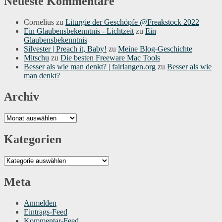
Neueste Kommentare
Cornelius
zu
Liturgie der Geschöpfe @Freakstock 2022
Ein Glaubensbekenntnis - Lichtzeit
zu
Ein
Glaubensbekenntnis
Silvester | Preach it, Baby!
zu
Meine Blog-Geschichte
Mitschu
zu
Die besten Freeware Mac Tools
Besser als wie man denkt? | fairlangen.org
zu
Besser als wie
man denkt?
Archiv
Archiv
Kategorien
Kategorien
Meta
Anmelden
Eintrags-Feed
Kommentar-Feed