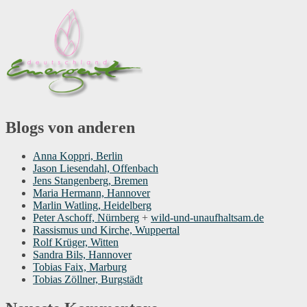
Blogs von anderen
Anna Koppri, Berlin
Jason Liesendahl, Offenbach
Jens Stangenberg, Bremen
Maria Hermann, Hannover
Marlin Watling, Heidelberg
Peter Aschoff, Nürnberg
+
wild-und-unaufhaltsam.de
Rassismus und Kirche, Wuppertal
Rolf Krüger, Witten
Sandra Bils, Hannover
Tobias Faix, Marburg
Tobias Zöllner, Burgstädt