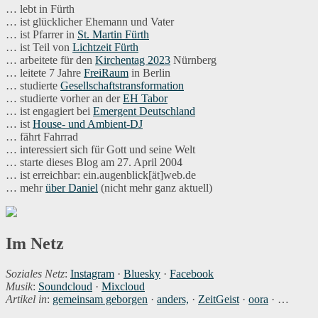
… lebt in Fürth
… ist glücklicher Ehemann und Vater
… ist Pfarrer in
St. Martin Fürth
… ist Teil von
Lichtzeit Fürth
… arbeitete für den
Kirchentag 2023
Nürnberg
… leitete 7 Jahre
FreiRaum
in Berlin
… studierte
Gesellschaftstransformation
… studierte vorher an der
EH Tabor
… ist engagiert bei
Emergent Deutschland
… ist
House- und Ambient-DJ
… fährt Fahrrad
… interessiert sich für Gott und seine Welt
… starte dieses Blog am 27. April 2004
… ist erreichbar: ein.augenblick[ät]web.de
… mehr
über Daniel
(nicht mehr ganz aktuell)
Im Netz
Soziales Netz
:
Instagram
·
Bluesky
·
Facebook
Musik
:
Soundcloud
·
Mixcloud
Artikel in
:
gemeinsam geborgen
·
anders,
·
ZeitGeist
·
oora
· …