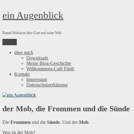
Zum
ein Augenblick
Inhalt
springen
Daniel Hufeisen über Gott und seine Welt
Menü
über mich
Downloads
Meine Blog-Geschichte
Willkommens-Café Fürth
Kontakt
Impressum
Datenschutzerklärung
der Mob, die Frommen und die Sünde
Die
Frommen
und die
Sünde
. Und der
Mob
.
Was ist der Mob?